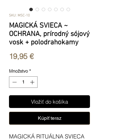
SKU: MSC-10
MAGICKÁ SVIECA ~
OCHRANA, prírodný sójový
vosk + polodrahokamy
Price
19,95 €
Množstvo
*
Vložiť do košíka
Kúpiť teraz
MAGICKÁ RITUÁLNA SVIECA