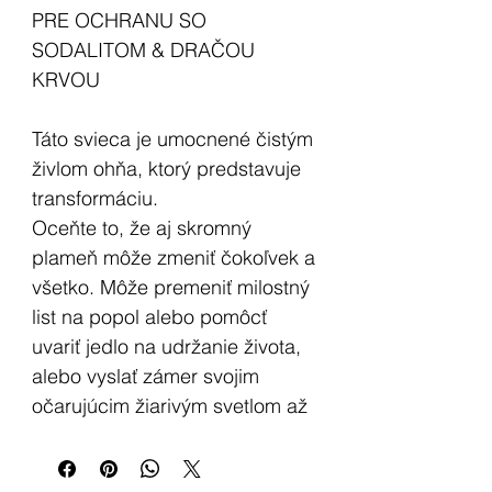
PRE OCHRANU SO
SODALITOM & DRAČOU
KRVOU
Táto svieca je umocnené čistým
živlom ohňa, ktorý predstavuje
transformáciu.
Oceňte to, že aj skromný
plameň môže zmeniť čokoľvek a
všetko. Môže premeniť milostný
list na popol alebo pomôcť
uvariť jedlo na udržanie života,
alebo vyslať zámer svojim
očarujúcim žiarivým svetlom až
k nebesiam, aby pritiahol
všetko, po čom skutočne v srdci