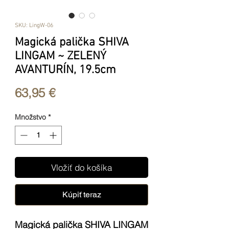
SKU: LingW-06
Magická palička SHIVA
LINGAM ~ ZELENÝ
AVANTURÍN, 19.5cm
Price
63,95 €
Množstvo
*
Vložiť do košíka
Kúpiť teraz
Magická palička SHIVA LINGAM