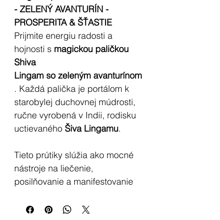
- ZELENÝ AVANTURÍN -
PROSPERITA & ŠŤASTIE
Prijmite energiu radosti a
hojnosti s
magickou paličkou
Shiva
Lingam
so
zeleným avanturínom
. Každá palička je portálom k
starobylej duchovnej múdrosti,
ručne vyrobená v Indii, rodisku
uctievaného
Šiva Lingamu
.
Tieto prútiky slúžia ako mocné
nástroje na liečenie,
posilňovanie a manifestovanie
šťastia a spájajú vás s
posvätnými tradíciami tradície