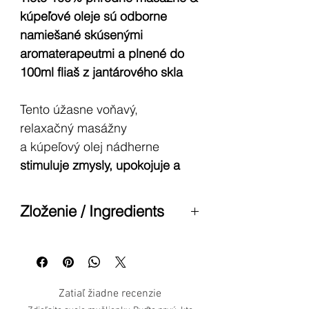
kúpeľové oleje sú odborne
namiešané skúsenými
aromaterapeutmi a plnené do
100ml fliaš z jantárového skla
Tento úžasne voňavý,
relaxačný masážny
a kúpeľový olej nádherne
stimuluje zmysly, upokojuje a
rozmaznáva, zatiaľ čo jeho
hydratačné vlastnosti zvlhčujú
Zloženie / Ingredients
veľmi suchú pokožku
.
Viď príloha
Zahrejte si olej medzi rukami,
potom sa upokojte a navzájom
Zatiaľ žiadne recenzie
sa potešte, alebo si doprajte