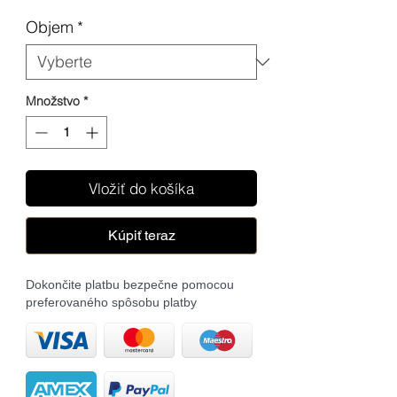
cena
Objem
*
Množstvo
*
Vložiť do košíka
Kúpiť teraz
Dokončite platbu bezpečne pomocou
preferovaného spôsobu platby