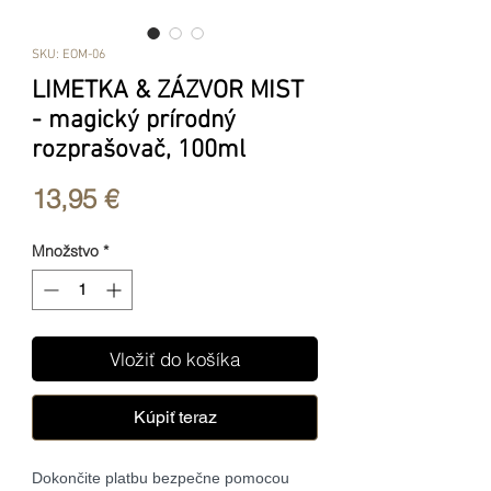
SKU: EOM-06
LIMETKA & ZÁZVOR MIST
- magický prírodný
rozprašovač, 100ml
Price
13,95 €
Množstvo
*
Vložiť do košíka
Kúpiť teraz
Dokončite platbu bezpečne pomocou