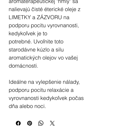
aromaterapeutickej "hmly" sa
nalievajú čisté éterické oleje z
LIMETKY a ZÁZVORU na
podporu pocitu vyrovnanosti,
kedykoľvek je to
potrebné. Uvoľnite toto
starodávne kúzlo a silu
aromatických olejov vo vašej
domácnosti.
Ideálne na vylepšenie nálady,
podporu pocitu relaxácie a
vyrovnanosti kedykoľvek počas
dňa alebo noci.
Ak sa chcete uvoľniť,
nastriekajte sprej nad hlavu