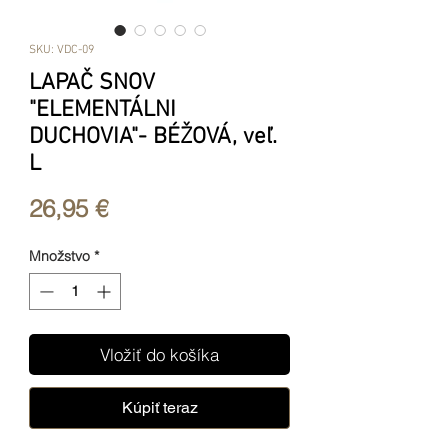
SKU: VDC-09
LAPAČ SNOV
"ELEMENTÁLNI
DUCHOVIA"- BÉŽOVÁ, veľ.
L
Price
26,95 €
Množstvo
*
Vložiť do košíka
Kúpiť teraz