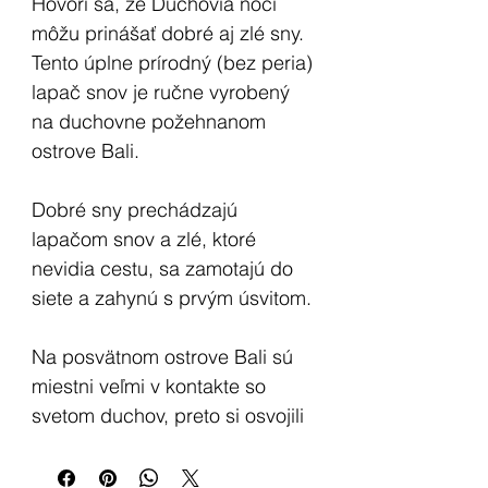
Hovorí sa, že Duchovia noci
môžu prinášať dobré aj zlé sny.
Tento úplne prírodný (bez peria)
lapač snov je ručne vyrobený
na duchovne požehnanom
ostrove Bali.
Dobré sny prechádzajú
lapačom snov a zlé, ktoré
nevidia cestu, sa zamotajú do
siete a zahynú s prvým úsvitom.
Na posvätnom ostrove Bali sú
miestni veľmi v kontakte so
svetom duchov, preto si osvojili
tradíciu výroby lapača snov a
obnovili jeho silu.