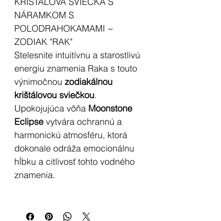
KRIŠTÁLOVÁ SVIEČKA S
NÁRAMKOM S
POLODRAHOKAMAMI ~
ZODIAK "RAK"
Stelesnite intuitívnu a starostlivú
energiu znamenia Raka s touto
výnimočnou
zodiakálnou
krištálovou sviečkou
.
Upokojujúca vôňa
Moonstone
Eclipse
vytvára ochrannú a
harmonickú atmosféru, ktorá
dokonale odráža emocionálnu
hĺbku a citlivosť tohto vodného
znamenia.
Súčasťou setu je aj elegantný
náramok z drahých kameňov
,