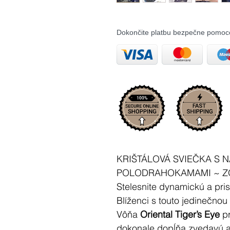
Dokončite platbu bezpečne pomoc
KRIŠTÁLOVÁ SVIEČKA S
POLODRAHOKAMAMI ~ ZOD
Stelesnite dynamickú a pr
Blíženci s touto jedinečnou
Vôňa
Oriental Tiger’s Eye
pr
dokonale dopĺňa zvedavú a