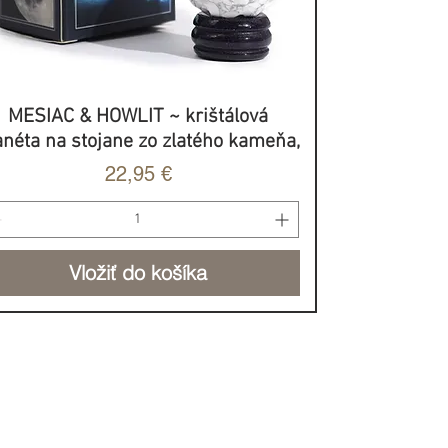
MESIAC & HOWLIT ~ krištálová
Rýchle zobrazenie
anéta na stojane zo zlatého kameňa,
Cena
22,95 €
Vložiť do košíka
BROVOĽNÝ PRÍSPEVOK