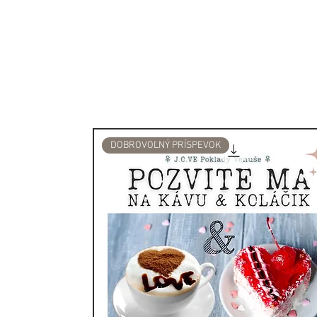
mach, benzoin.
Vyrobená zo
100% prírodn
elegantnom sklenenom obale
stredobodom vašich rituálov
Tento živý a vyvážený set 
dokonalým doplnkom pre Blí
DOBROVOĽNÝ PRÍSPEVOK
dualitu a nájsť vnútornú ha
všestrannosť a nechajte sa 
Pozvite do svojho života k
krištálovými zodiakálnymi 
astrológie, mágie a vzácn
Každá sviečka je naplnená
rezonujú s energiou konkr