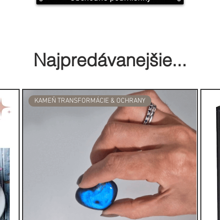
ého sójového vosku
a dodávaná v
, táto sviečka sa stane
Najpredávanejšie...
 sebastarostlivosti.
je ideálnym darčekom alebo
žencov, ktorí chcú osláviť svoju
KAMEŇ TRANSFORMÁCIE & OCHRANY
rmóniu. Prebuďte svoju
viesť energiou Blížencov!
ozmickú energiu zverokruhu s
sviečkami – dokonalým spojením
ych kameňov!
 ručne vybranými kameňmi, ktoré
étneho znamenia zverokruhu, čím