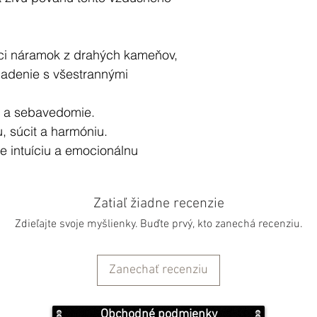
úci náramok z drahých kameňov,
úladenie s všestrannými
tu a sebavedomie.
, súcit a harmóniu.
e intuíciu a emocionálnu
Zatiaľ žiadne recenzie
óniu tónov, ktoré povzbudzujú a
Zdieľajte svoje myšlienky. Buďte prvý, kto zanechá recenziu.
broskyňa.
 kvet, ruža, heliotrop, ľalia,
Zanechať recenziu
rdénia.
revo, ambra, pižmo, vetiver,
Obchodné podmienky