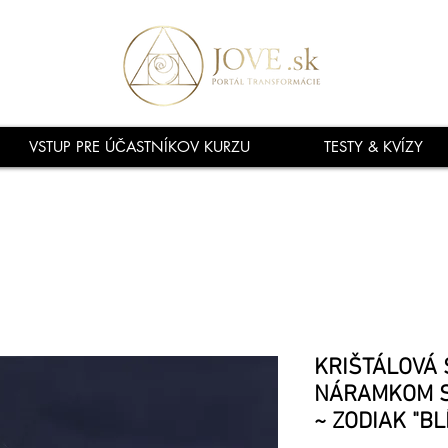
VSTUP PRE ÚČASTNÍKOV KURZU
TESTY & KVÍZY
KRIŠTÁLOVÁ 
NÁRAMKOM 
~ ZODIAK "BL