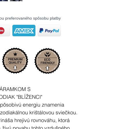
ou preferovaného spôsobu platby
 NÁRAMKOM S
IAK "BLÍŽENCI"
ispôsobivú energiu znamenia
 zodiakálnou krištálovou sviečkou.
ináša hrejivú rovnováhu, ktorá
 živú povahu tohto vzdušného