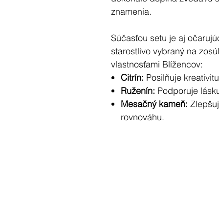
znamenia.
Súčasťou setu je aj očaruj
starostlivo vybraný na zos
vlastnosťami Blížencov:
Citrín:
Posilňuje kreativi
Ruženín:
Podporuje lásku
Mesačný kameň:
Zlepšuj
rovnováhu.
Sviečka ponúka jemnú harm
upokojujú:
Vrchné tóny:
Bergamot, 
Srdcové tóny:
Pomarančový
orchidea, koreň irisu, ga
Základné tóny:
Cédrové d