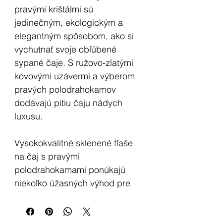
pravými krištálmi sú
jedinečným, ekologickým a
elegantným spôsobom, ako si
vychutnať svoje obľúbené
sypané čaje. S ružovo-zlatými
kovovými uzávermi a výberom
pravých polodrahokamov
dodávajú pitiu čaju nádych
luxusu.
Vysokokvalitné sklenené fľaše
na čaj s pravými
polodrahokamami ponúkajú
niekoľko úžasných výhod pre
tých, ktorí hľadajú praktický,
ekologický a duchovne