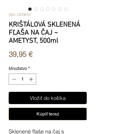
SKU: CGTIB-01
KRIŠTÁLOVÁ SKLENENÁ
FĽAŠA NA ČAJ ~
AMETYST, 500ml
Price
39,95 €
Množstvo
*
Vložiť do košíka
Kúpiť teraz
Sklenené fľaše na čaj s