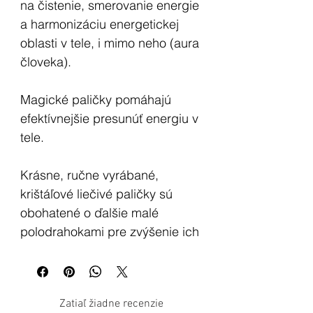
na čistenie, smerovanie energie
a harmonizáciu energetickej
oblasti v tele, i mimo neho (aura
človeka).
Magické paličky
pomáhajú
efektívnejšie presunúť energiu v
tele.
Krásne, ručne vyrábané,
krištáľové liečivé paličky sú
obohatené o ďalšie malé
polodrahokami pre zvýšenie ich
liečivého účinku, a
sú navrhnuté
tak, aby sa dali pohodlne držať
v ruke počas meditácie, či
Zatiaľ žiadne recenzie
liečenia.