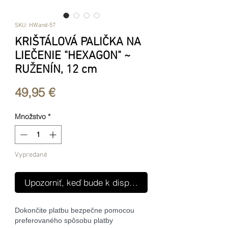
SKU: HWand-57
KRIŠTÁLOVÁ PALIČKA NA
LIEČENIE "HEXAGON" ~
RUŽENÍN, 12 cm
Price
49,95 €
Množstvo
*
Vypredané
Upozorniť, keď bude k dispozícii
Dokončite platbu bezpečne pomocou
preferovaného spôsobu platby