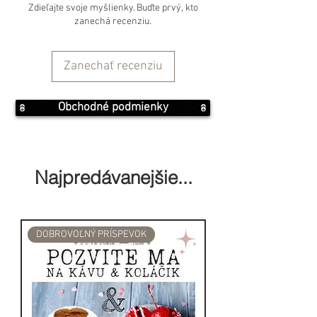
Zdieľajte svoje myšlienky. Buďte prvý, kto
zanechá recenziu.
Originálny ručný výrobok
dovezený z Indie.
Zanechať recenziu
Dĺžka: 12cm
Obchodné podmienky
Hmotnosť: 120g
Najpredávanejšie...
DOBROVOĽNÝ PRÍSPEVOK