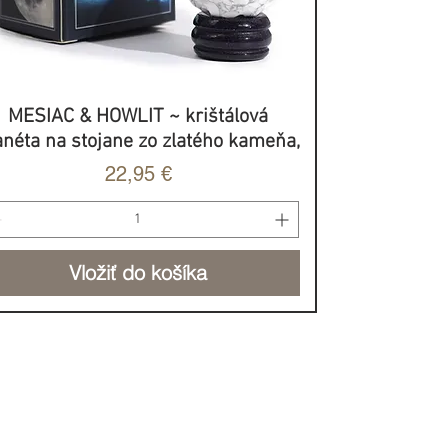
MESIAC & HOWLIT ~ krištálová
Rýchle zobrazenie
anéta na stojane zo zlatého kameňa,
Cena
22,95 €
Vložiť do košíka
BROVOĽNÝ PRÍSPEVOK