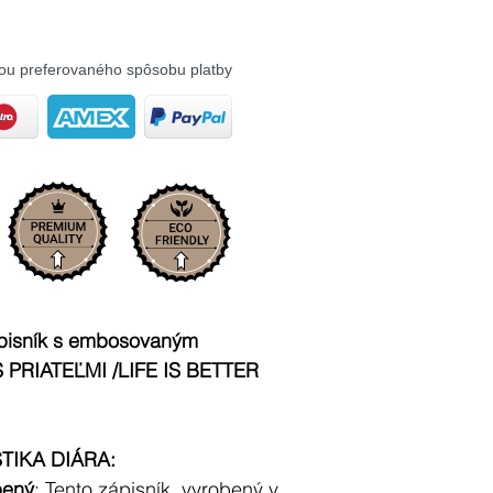
ou preferovaného spôsobu platby
pisník s embosovaným
S PRIATEĽMI /LIFE IS BETTER
IKA DIÁRA:
bený
: Tento zápisník, vyrobený v