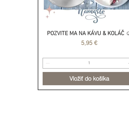
POZVITE MA NA KÁVU & KOLÁČ ☺
Rýchle zobrazenie
Cena
5,95 €
Vložiť do košíka
NOVINKA
NOVINKA