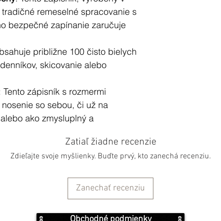
ja tradičné remeselné spracovanie s
o bezpečné zapínanie zaručuje
bsahuje približne 100 čisto bielych
 denníkov, skicovanie alebo
: Tento zápisník s rozmermi
 nosenie so sebou, či už na
alebo ako zmysluplný a
priaznenú dušu.
Zatiaľ žiadne recenzie
Zdieľajte svoje myšlienky. Buďte prvý, kto zanechá recenziu.
eňuje ekologickosť, holistický život
Zanechať recenziu
Obchodné podmienky