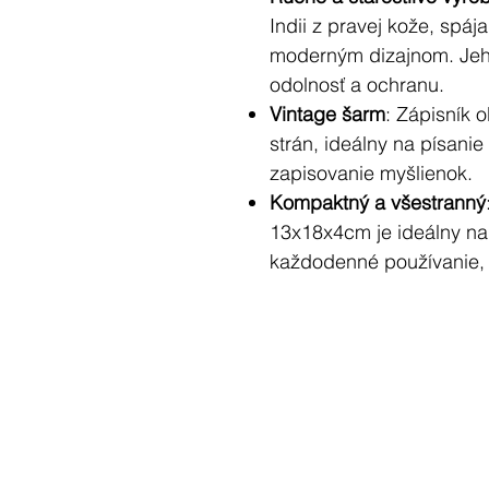
Indii z pravej kože, spá
moderným dizajnom. Jeh
odolnosť a ochranu.
Vintage šarm
: Zápisník o
strán, ideálny na písanie
zapisovanie myšlienok.
Kompaktný a všestranný
13x18x4cm je ideálny na
každodenné používanie, 
premyslený darček pre s
Ideálny pre každého, kto oc
a krásu remeselnej práce.
Hmotnosť: 0,316Kg