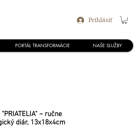
Prihlásiť
PORTÁL TRANSFORMÁCIE
NAŠE SLUŽBY
"PRIATELIA" ~ ručne
gický diár, 13x18x4cm