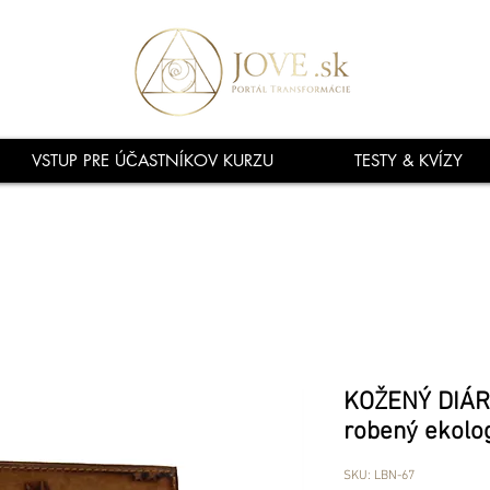
VSTUP PRE ÚČASTNÍKOV KURZU
TESTY & KVÍZY
KOŽENÝ DIÁR 
robený ekolo
SKU: LBN-67