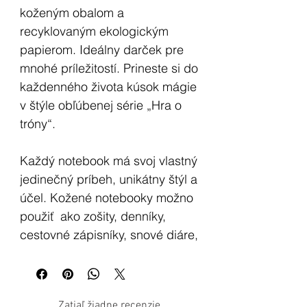
koženým obalom a
recyklovaným ekologickým
papierom. Ideálny darček pre
mnohé príležitostí. Prineste si do
každenného života kúsok mágie
v štýle obľúbenej série „Hra o
tróny“.
Každý notebook má svoj vlastný
jedinečný príbeh, unikátny štýl a
účel. Kožené notebooky možno
použiť ako zošity, denníky,
cestovné zápisníky, snové diáre,
ale aj napr. ako magickú knihu
tieňov /Book of shadow/, kde si
budete zapisovať svoje kúzla a
Zatiaľ žiadne recenzie