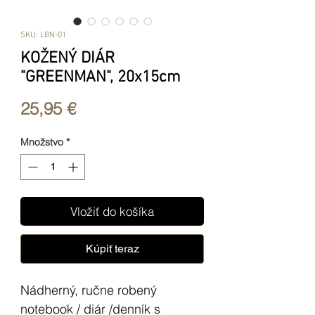
SKU: LBN-01
KOŽENÝ DIÁR
"GREENMAN", 20x15cm
Price
25,95 €
Množstvo
*
Vložiť do košíka
Kúpiť teraz
Nádherný, ručne robený
notebook / diár /denník s