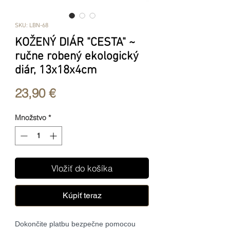
SKU: LBN-68
KOŽENÝ DIÁR "CESTA" ~
ručne robený ekologický
diár, 13x18x4cm
Price
23,90 €
Množstvo
*
Vložiť do košíka
Kúpiť teraz
Dokončite platbu bezpečne pomocou