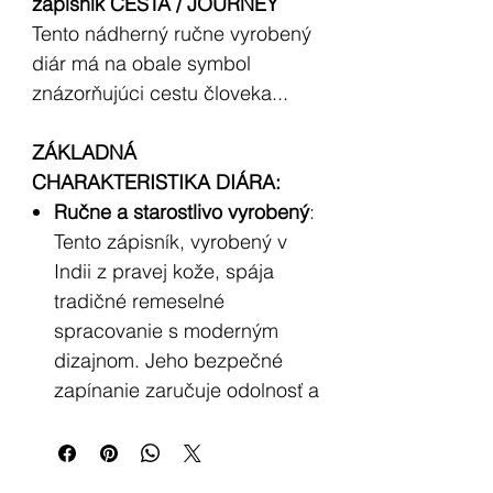
zápisník CESTA / JOURNEY
Tento nádherný ručne vyrobený
diár má na obale symbol
znázorňujúci cestu človeka...
ZÁKLADNÁ
CHARAKTERISTIKA DIÁRA:
Ručne a starostlivo vyrobený
:
Tento zápisník, vyrobený v
Indii z pravej kože, spája
tradičné remeselné
spracovanie s moderným
dizajnom. Jeho bezpečné
zapínanie zaručuje odolnosť a
ochranu.
Vintage šarm
: Zápisník
obsahuje približne 100 čisto