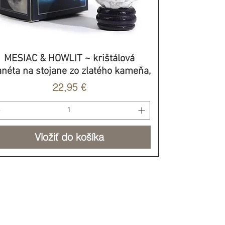
MESIAC & HOWLIT ~ krištálová
Rýchle zobrazenie
anéta na stojane zo zlatého kameňa,
Cena
22,95 €
Vložiť do košíka
BROVOĽNÝ PRÍSPEVOK