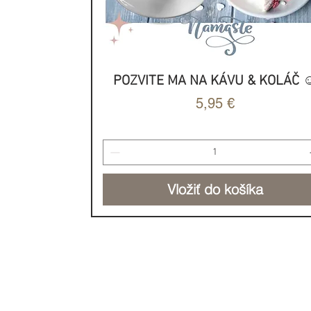
POZVITE MA NA KÁVU & KOLÁČ ☺
Rýchle zobrazenie
Cena
5,95 €
Vložiť do košíka
NOVINKA
NOVINKA