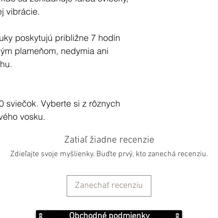
j vibrácie.
uky poskytujú približne 7 hodín
rným plameňom, nedymia ani
hu.
0 sviečok. Vyberte si z rôznych
ového vosku.
Zatiaľ žiadne recenzie
 2,3 cm * Hmotnosť sviečky: 0,53 g
Zdieľajte svoje myšlienky. Buďte prvý, kto zanechá recenziu.
Zanechať recenziu
Obchodné podmienky