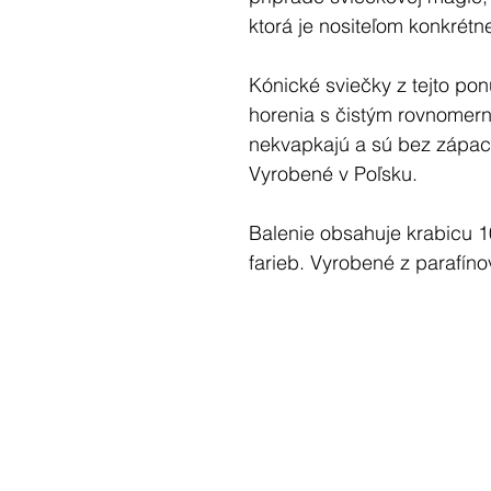
ktorá je nositeľom konkrétne
Kónické sviečky z tejto pon
horenia s čistým rovnome
nekvapkajú a sú bez zápac
Vyrobené v Poľsku.
Balenie obsahuje krabicu 1
farieb. Vyrobené z parafín
* Výška: 24,5 cm * Priemer:
* Doba horenia: 7 hodín