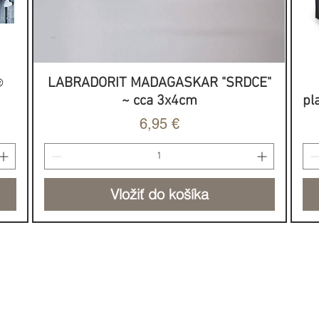
️
LABRADORIT MADAGASKAR "SRDCE"
Rýchle zobrazenie
~ cca 3x4cm
pl
Cena
6,95 €
Vložiť do košíka
NOVINKA
HOJNOSŤ & SILA
DO