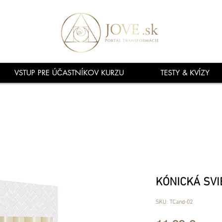
VSTUP PRE ÚČASTNÍKOV KURZU
TESTY & KVÍZY
KÓNICKÁ SVI
SKU: TCand-02