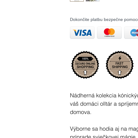
Dokončite platbu bezpečne pomoc
Nádherná kolekcia kónickýc
váš domáci olltár a spríje
domova.
Výborne sa hodia aj na magi
príprade sviečkovej mágie,