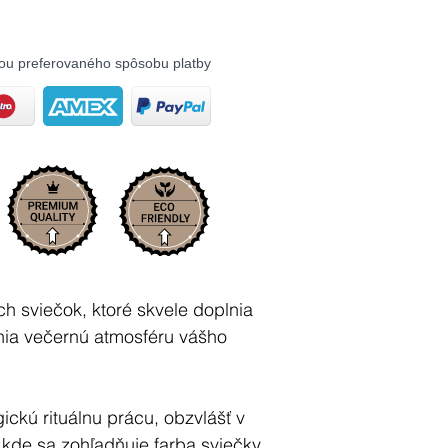
ou preferovaného spôsobu platby
h sviečok, ktoré skvele doplnia
mnia večernú atmosféru vášho
ckú rituálnu prácu, obzvlášť v
 kde sa zohľadňuje farba sviečky,