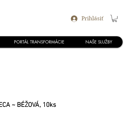
Prihlásiť
PORTÁL TRANSFORMÁCIE
NAŠE SLUŽBY
ECA ~ BÉŽOVÁ, 10ks