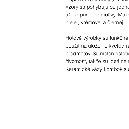
Vzory sa pohybujú od jedn
až po prírodné motívy. Maľ
bielej, krémovej a čiernej.
Hotové výrobky sú funkčné
použiť na uloženie kvetov, 
predmetov. Sú nielen esteti
životnosť, takže sú ideálne na
Keramické vázy Lombok sú 
umenia indonézskej keramik
nadšencami.
Rozmery: 32x15 (cm)
Priemer vnútorného hrdla: p