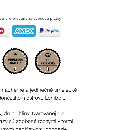
ou preferovaného spôsobu platby
 nádherné a jedinečné umelecké
indonézskom ostrove Lombok.
, druhu hliny, tvarovanej do
 Vázy sú zdobené rôznymi vzormi
túrnym dedičstvom Indonézie.