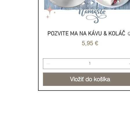
POZVITE MA NA KÁVU & KOLÁČ ☺
Rýchle zobrazenie
Cena
5,95 €
Vložiť do košíka
NOVINKA
NOVINKA