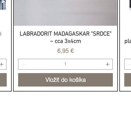
️
LABRADORIT MADAGASKAR "SRDCE"
Rýchle zobrazenie
~ cca 3x4cm
pl
Cena
6,95 €
Vložiť do košíka
NOVINKA
HOJNOSŤ & SILA
DO