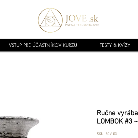
VSTUP PRE ÚČASTNÍKOV KURZU
TESTY & KVÍZY
Ručne vyráb
LOMBOK #3 ~
SKU: BCV-03