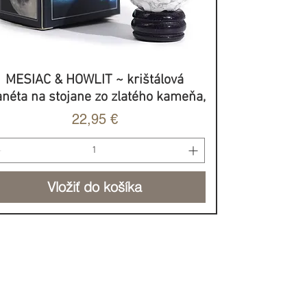
MESIAC & HOWLIT ~ krištálová
Rýchle zobrazenie
anéta na stojane zo zlatého kameňa,
Cena
22,95 €
Vložiť do košíka
BROVOĽNÝ PRÍSPEVOK