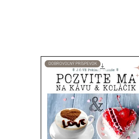
Hmotnosť: 1,8 kg
Materiál:
Terracotta
Výrobca: Indonézia, Lombo
DOBROVOĽNÝ PRÍSPEVOK