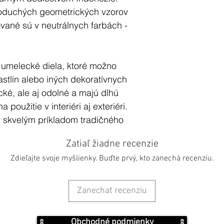
oduchých geometrických vzorov
ované sú v neutrálnych farbách -
 umelecké diela, ktoré možno
rastlín alebo iných dekoratívnych
cké, ale aj odolné a majú dlhú
 použitie v interiéri aj exteriéri.
skvelým príkladom tradičného
y a sú cenené zberateľmi aj
Zatiaľ žiadne recenzie
Zdieľajte svoje myšlienky. Buďte prvý, kto zanechá recenziu.
Zanechať recenziu
ribližne 3,5 cm
Obchodné podmienky