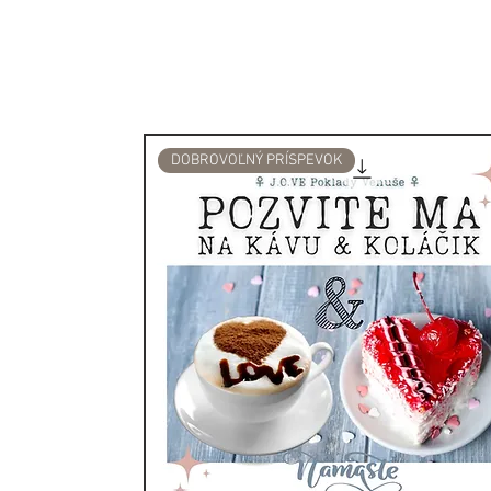
vzduch od znečisťujúcich lá
Starí Egypťania používali ja
nervové poruchy a na pod
Aromaterapia:
V terapeutickom zmysle môž
DOBROVOĽNÝ PRÍSPEVOK
pokožku. Používa sa v nízk
ekzémov a dermatitíd. Jazm
vyblednutie jaziev a ošetren
Jazmín dokáže zmierniť hne
pôsobil ako sedatívum. Na
možností vďaka jasnejšiem
Táto upokojujúca a vyrovná
znížovať zápaly pochádzaj
dlhú históriu zvyšovania li
inšpirovania k sexuálnej tú