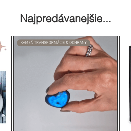
tok (ešte pred objavením baktérií).
zmínový olej proti bolesti hlavy, na
Najpredávanejšie...
poru pokojného spánku.
e jazmín liečiť suchú, starnúcu
KAMEŇ TRANSFORMÁCIE & OCHRANY
ych koncentráciách na liečbu
ín je navyše užitočný na
ie strií po pôrode.
v, úzkosť a stres bez toho, aby
vyše pomáha otvárať nové
u mysleniu.
vajúca sila jazmínu pomáha tiež
úce z emočného stresu. Jazmín má
bida, uvoľňovania zábran a
žbe. Jeho vlastnosti