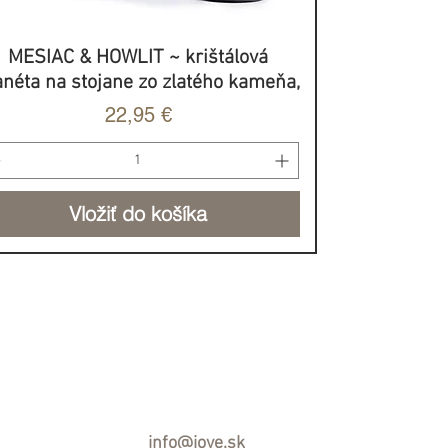
MESIAC & HOWLIT ~ krištálová
Rýchle zobrazenie
anéta na stojane zo zlatého kameňa,
Cena
22,95 €
Vložiť do košíka
BROVOĽNÝ PRÍSPEVOK
info@jove.sk