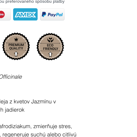
ou preferovaného spôsobu platby
fficinale
eja z kvetov Jazmínu v
h jadierok
frodiziakum, zmierňuje stres,
, regeneruje suchú alebo citlivú