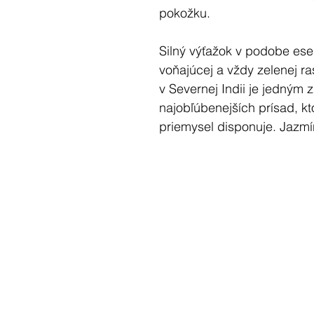
pokožku.
Silný výťažok v podobe esen
voňajúcej a vždy zelenej ra
v Severnej Indii je jedným 
najobľúbenejších prísad, k
priemysel disponuje. Jazmí
vynikajúce sedatívne (ukľu
afrodiziakum. Nádherne vo
náladu, a pomáha proti de
Vďaka svojim silným afrodi
jazmínovom oleji v minulos
éterický olej sa často použ
obradoch. V Číne ho použív
prevoňanie vzduchu, zároveň