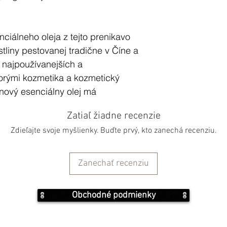
ciálneho oleja z tejto prenikavo
stliny pestovanej tradične v Číne a
z najpoužívanejších a
torými kozmetika a kozmetický
nový esenciálny olej má
dňujúce) účinky a pôsobí ako
Zatiaľ žiadne recenzie
ňajúci kvet jazmínu povznáša
Zdieľajte svoje myšlienky. Buďte prvý, kto zanechá recenziu.
presiam.
ziakálnym vlastnostiam bol po
Zanechať recenziu
ti veľmi vysoký dopyt. Jasmínový
íval pri liečivých a náboženských
Obchodné podmienky
al v miestnostiach chorých na
 sa verilo, že jazmínový olej čistí