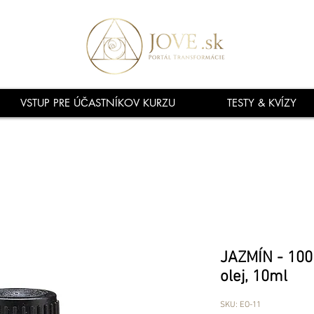
VSTUP PRE ÚČASTNÍKOV KURZU
TESTY & KVÍZY
JAZMÍN - 100
olej, 10ml
SKU: EO-11