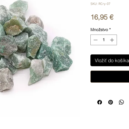
SKU: RCry-07
Price
16,95 €
Množstvo
*
Vložiť do košíka