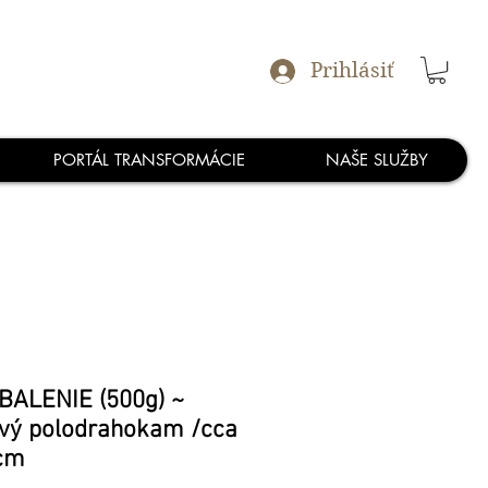
Prihlásiť
PORTÁL TRANSFORMÁCIE
NAŠE SLUŽBY
BALENIE (500g) ~
ový polodrahokam /cca
4cm