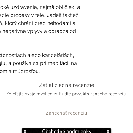
cké uzdravenie, najmä obličiek, a
acie procesy v tele. Jadeit taktiež
, ktorý chráni pred nehodami a
e negatívne vplyvy a odrádza od
ácnostiach alebo kanceláriách,
u, a používa sa pri meditácii na
jom a múdrosťou.
Zatiaľ žiadne recenzie
vitalitu a silu, mal by sa
Zdieľajte svoje myšlienky. Buďte prvý, kto zanechá recenziu.
ď umiestnením pod Mesačné svetlo,
ík /šalvia či palo santo/ alebo
Zanechať recenziu
Obchodné podmienky