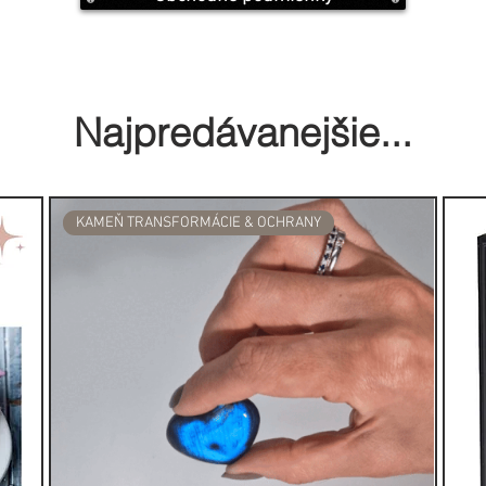
nerál, ktorý je často synonymom
trí do triedy minerálov nefritov a
yštálovej sústavy. Jadeit je
 odtiene zelenej farby, ale
Najpredávanejšie...
ielej, hnedej, levanduľovej, fialovej
 jadeitu je DÔVERA, PRIJATIE a
KAMEŇ TRANSFORMÁCIE & OCHRANY
 najznámejších liečivých krištálov,
ša prívaly šťastia všetkým, ktorí ho
ažuje jadeit za synonymum čínskej
orene tohto hojne požehnaného
jedného kontinentu.
tisíce rokov a jeho vplyv na ľudstvo