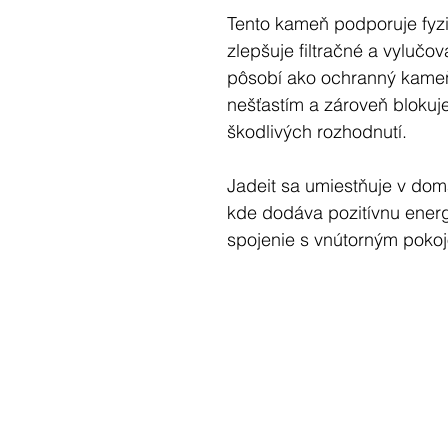
Tento kameň podporuje fyzi
zlepšuje filtračné a vylučov
pôsobí ako ochranný kameň
nešťastím a zároveň blokuj
škodlivých rozhodnutí.
Jadeit sa umiestňuje v dom
kde dodáva pozitívnu energi
spojenie s vnútorným poko
Aby si jadeit zachoval svoju 
pravidelne čistiť, a to bu
použitím vydymovacích techn
ponorením do slanej vody.
Čo je jadeit?