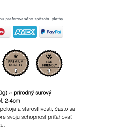
ou preferovaného spôsobu platby
g) ~ prírodný surový
ľ. 2-4cm
pokoja a starostlivosti, často sa
re svoju schopnosť priťahovať
tu.