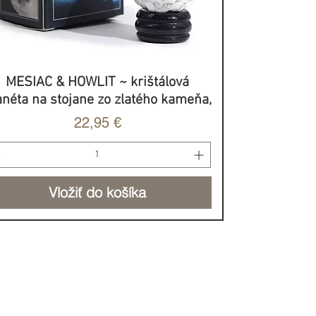
MESIAC & HOWLIT ~ krištálová
Rýchle zobrazenie
anéta na stojane zo zlatého kameňa,
Cena
22,95 €
Vložiť do košíka
BROVOĽNÝ PRÍSPEVOK