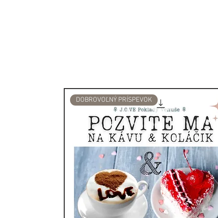
Jadeit je kremičitanový mi
východoázijského umenia. Pa
je súčasťou monoklinickej kr
najznámejší pre svoje rôzne
vyskytuje sa aj v červenej, b
a oranžovej farbe. Význam
ZDRAVIE.
DOBROVOĽNÝ PRÍSPEVOK
Nájdite svoju hojnosť...
Radostný jadeit je jedným z
ktorý je známy tým, že priná
nosia. Hoci svet často pov
medicíny a liečiteľstva, k
kameňa presahujú hranice 
Jadeit je známy už tisíce a 