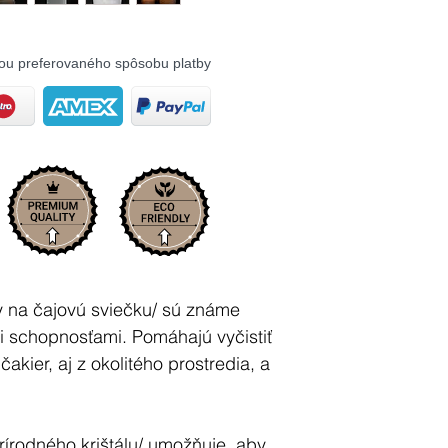
ou preferovaného spôsobu platby
ny na čajovú sviečku/ sú známe
mi schopnosťami. Pomáhajú vyčistiť
akier, aj z okolitého prostredia, a
prírodného krištálu/ umožňuje, aby