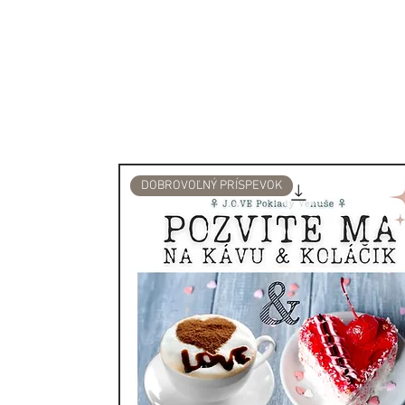
má tiež upokojujúce vlastno
meditáciu alebo duchovnú 
Svietniky a lampy z tejto k
prírodným a rozprávkovým
Ďalšie vlastnosti selenitu:
Priesvitný selenit sa vyzna
DOBROVOĽNÝ PRÍSPEVOK
mysle vnáša jas, otvára ko
Umožňuje prístup k anjel
sprievodcovi. Čistý selenit
svetelným telom a pomáha 
vibráciách.
Selenit je kameň pokoja a 
meditáciu alebo duchovnú p
selenitu vydávajúci rýdze v