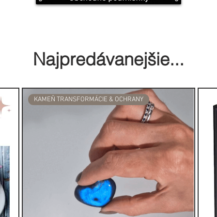
sti, čo ho robí ideálnym pre
prácu.
olekcie sú skutočne krásnym,
Najpredávanejšie...
 nápadom na darček.
čuje veľmi jemnými vibráciami. Do
KAMEŇ TRANSFORMÁCIE & OCHRANY
runnú a vyššiu korunnú čakru.
skému vedomiu a duchovnému
 ponúka spojenie s vyšším
ho ukotviť v pozemských
mieru. Výborne sa hodí na
rácu. Každý, kto drží v ruke kus
ibrácie, je údajne schopný