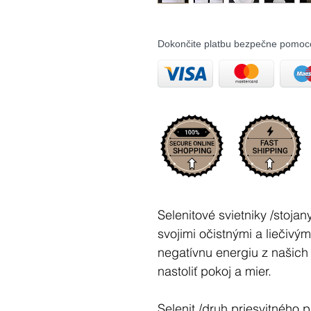
Dokončite platbu bezpečne pomoc
Selenitové svietniky /stoja
svojimi očistnými a liečivý
negatívnu energiu z našich č
nastoliť pokoj a mier.
Selenit /druh priesvitného 