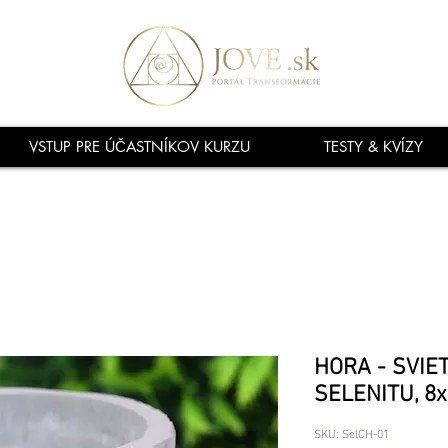
VSTUP PRE ÚČASTNÍKOV KURZU
TESTY & KVÍZY
HORA - SVIE
SELENITU, 8
SKU: SelCH-01