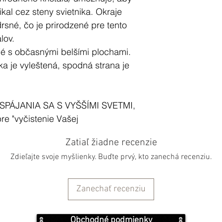
kal cez steny svietnika. Okraje
drsné, čo je prirodzené pre tento
lov.
klé s občasnými belšími plochami.
a je vyleštená, spodná strana je
SPÁJANIA SA S VYŠŠÍMI SVETMI,
re "vyčistenie Vašej
a a umožní Vám vidieť pravdu
Zatiaľ žiadne recenzie
omím.
Zdieľajte svoje myšlienky. Buďte prvý, kto zanechá recenziu.
lenitu možno použiť na ochranu
na vytvorenie bezpečného a
Zanechať recenziu
ou atmosférou.
ly a obnovuje ich energiu. Selenit
Obchodné podmienky