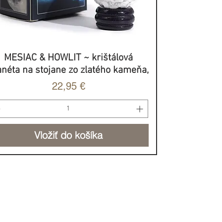
MESIAC & HOWLIT ~ krištálová
Rýchle zobrazenie
anéta na stojane zo zlatého kameňa,
Cena
22,95 €
Vložiť do košíka
BROVOĽNÝ PRÍSPEVOK