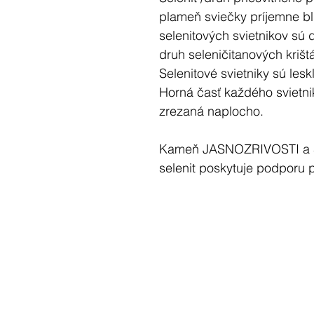
plameň sviečky príjemne bli
selenitových svietnikov sú 
druh seleničitanových krištá
Selenitové svietniky sú les
Horná časť každého svietnik
zrezaná naplocho.
Kameň JASNOZRIVOSTI a 
selenit poskytuje podporu p
mysle", prebudenie vedomi
spojením sa s vyšším Ved
Jemné liečivé vlastnosti se
pred negatívnou energiou 
tichého priestoru s pokojn
Selenit zároveň čistí krištá