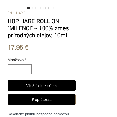
SKU: HHGR-01
HOP HARE ROLL ON
"MILENCI" ~ 100% zmes
prírodných olejov, 10ml
Price
17,95 €
Množstvo
*
Vložiť do košíka
Kúpiť teraz
Dokončite platbu bezpečne pomocou