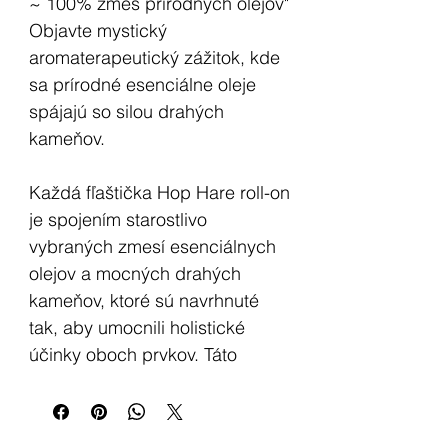
~ 100% zmes prírodných olejov"
Objavte mystický
aromaterapeutický zážitok, kde
sa prírodné esenciálne oleje
spájajú so silou drahých
kameňov.
Každá fľaštička Hop Hare roll-on
je spojením starostlivo
vybraných zmesí esenciálnych
olejov a mocných drahých
kameňov, ktoré sú navrhnuté
tak, aby umocnili holistické
účinky oboch prvkov. Táto
očarujúca kombinácia ponúka
nielen terapeutické vône, ale
využíva aj prirodzené energie