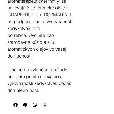
aromaterapeutickej "hmly" sa
nalievajú čisté éterické oleje z
GRAPEFRUITU a ROZMARÍNU
na podporu pocitu vyrovnanosti,
kedykoľvek je to
potrebné. Uvoľnite toto
starodávne kúzlo a silu
aromatických olejov vo vašej
domácnosti.
Ideálne na vylepšenie nálady,
podporu pocitu relaxácie a
vyrovnanosti kedykoľvek počas
dňa alebo noci.
Ak sa chcete uvoľniť,
nastriekajte sprej nad hlavu