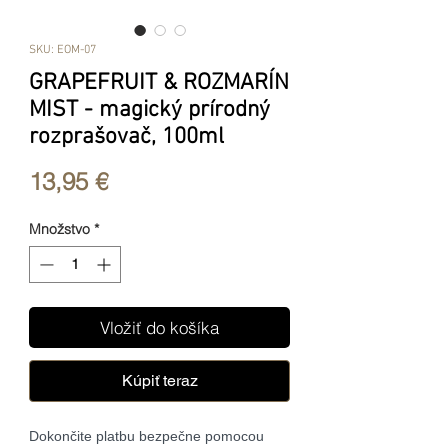
SKU: EOM-07
GRAPEFRUIT & ROZMARÍN
MIST - magický prírodný
rozprašovač, 100ml
Price
13,95 €
Množstvo
*
Vložiť do košíka
Kúpiť teraz
Dokončite platbu bezpečne pomocou