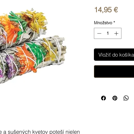
Price
14,95 €
Množstvo
*
Vložiť do košíka
e a sušených kvetov poteší nielen