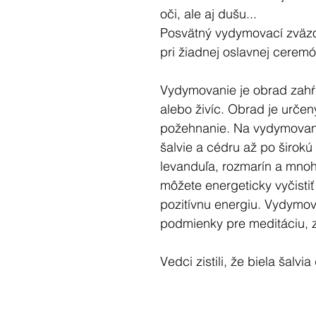
oči, ale aj dušu...
Posvätný vydymovací zvä
pri žiadnej oslavnej ceremón
Vydymovanie je obrad zahŕň
alebo živíc. Obrad je urče
požehnanie. Na vydymovan
šalvie a cédru až po širokú 
levanduľa, rozmarín a mno
môžete energeticky vyčistiť
pozitívnu energiu. Vydymov
podmienky pre meditáciu, 
Vedci zistili, že biela šalvi
baktérií šíriacich sa vzduc
pálení šalvie sa uvoľňujú ne