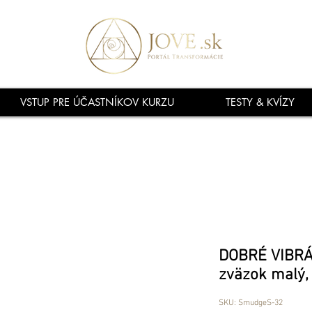
VSTUP PRE ÚČASTNÍKOV KURZU
TESTY & KVÍZY
DOBRÉ VIBRÁ
zväzok malý
SKU: SmudgeS-32