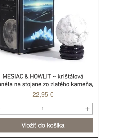
MESIAC & HOWLIT ~ krištálová
Rýchle zobrazenie
anéta na stojane zo zlatého kameňa,
Cena
22,95 €
Vložiť do košíka