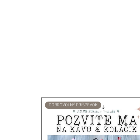
pozitívnym naladením ľudí.
jednoduché pomôcky, ako s
kadidelnica /resp. akákoľv
Než začnete, nezabudnite o
nežiaduca energia, ktorú sa
ktorou sa dá dostať von.
Najskôr zapáľte jeden koni
bylín a nechajte ju niekoľk
sfúknite zapálený koniec, z
dym. Zväzok položte do oh
zachytával popol.
DOBROVOĽNÝ PRÍSPEVOK
História a magické využitie B
Už stovky rokov je Biela š
očistnú rastlinu. Domorodí 
spaľovania suchých zviazan