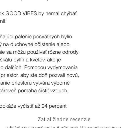
zok GOOD VIBES by nemal chýbať
ii.
ajúci pálenie posvätných bylín
ný na duchovné očistenie alebo
ie sa môžu používať rôzne odrody
škálu bylín a kvetov, ako je
ho ďalších. Pomocou vydymovania
 priestor, aby ste doň pozvali novú,
anie priestoru vytvára výborné
zároveň pomáha čistiť vzduch.
a dokáže vyčistiť až 94 percent
hom a dezinfikovať vzduch. Pri
Zatiaľ žiadne recenzie
gatívne ióny, čo súvisí s