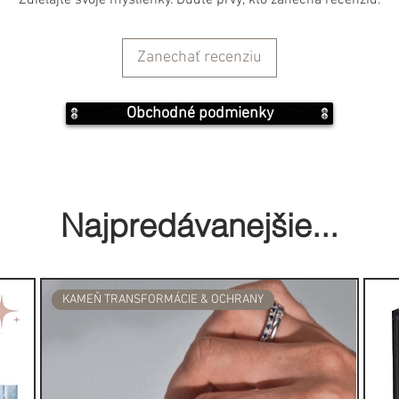
Zdieľajte svoje myšlienky. Buďte prvý, kto zanechá recenziu.
 K vydydymovaniu sú potrebné len
ú zápalky, vydymovacie bylinky a
ek ohňuvzdorná misa/.
Zanechať recenziu
tvoriť dvere alebo okno, pretože
 pokúšate vyčistiť, musí mať cestu,
Obchodné podmienky
ec svojho zväzku posvätných
o sekúnd horieť. Potom jemne
Najpredávanejšie...
 vášho zväzku sa začne šíriť
ňuvzdornej misy, aby
KAMEŇ TRANSFORMÁCIE & OCHRANY
ielej šalvie:
alvia považovaná za posvätnú
Američania začali tradíciu
ých listov počas svojich obradov