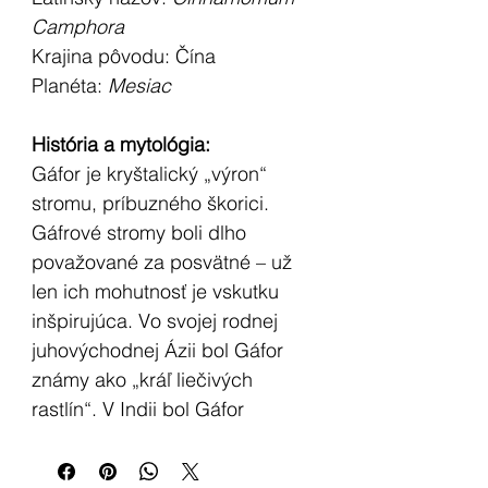
Camphora
Krajina pôvodu:
Čína
Planéta:
Mesiac
História a mytológia:
Gáfor je kryštalický „výron“
stromu, príbuzného škorici.
Gáfrové stromy boli dlho
považované za posvätné – už
len ich mohutnosť je vskutku
inšpirujúca. Vo svojej rodnej
juhovýchodnej Ázii bol Gáfor
známy ako „kráľ liečivých
rastlín“. V Indii bol Gáfor
včlenený do rôznych zmesí
kadidla, a to najmä tých, ktoré