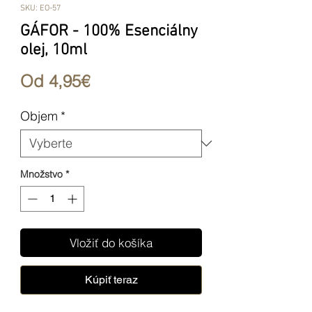
SKU: EO-57
GÁFOR - 100% Esenciálny
olej, 10ml
Zľavnená
Od
4,95€
cena
Objem
*
Množstvo
*
Vložiť do košíka
Kúpiť teraz