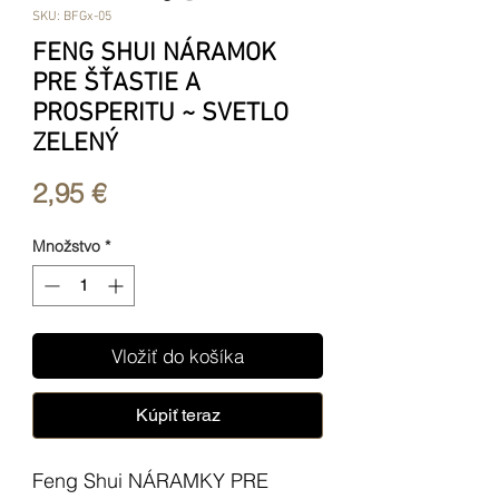
SKU: BFGx-05
FENG SHUI NÁRAMOK
PRE ŠŤASTIE A
PROSPERITU ~ SVETLO
ZELENÝ
Price
2,95 €
Množstvo
*
Vložiť do košíka
Kúpiť teraz
Feng Shui NÁRAMKY PRE