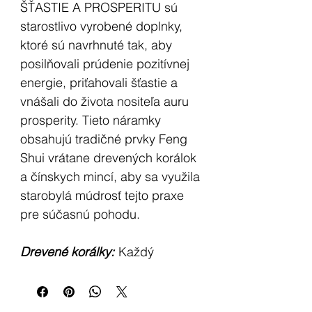
ŠŤASTIE A PROSPERITU sú
starostlivo vyrobené doplnky,
ktoré sú navrhnuté tak, aby
posilňovali prúdenie pozitívnej
energie, priťahovali šťastie a
vnášali do života nositeľa auru
prosperity. Tieto náramky
obsahujú tradičné prvky Feng
Shui vrátane drevených korálok
a čínskych mincí, aby sa využila
starobylá múdrosť tejto praxe
pre súčasnú pohodu.
Drevené korálky:
Každý
náramok je zdobený drevenými
korálkami, ktoré boli starostlivo
vybrané pre ich spojenie s