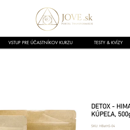
VSTUP PRE ÚČASTNÍKOV KURZU
TESTY & KVÍZY
DETOX - HIM
KÚPEĽA, 500
SKU: HBathS-04