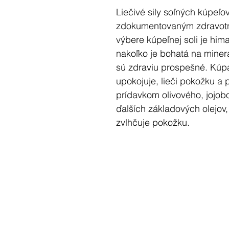
Liečivé sily soľných kúpe
zdokumentovaným zdravotn
výbere kúpeľnej soli je him
nakoľko je bohatá na minerá
sú zdraviu prospešné. Kúpa
upokojuje, lieči pokožku a
prídavkom olivového, jojob
ďalších základových olejov,
zvlhčuje pokožku.
Vychutnajte si dokonalý pô
aromaterapeutického kúpeľa
soli, prírodných esenciálny
olejov.
Balenie: 500g