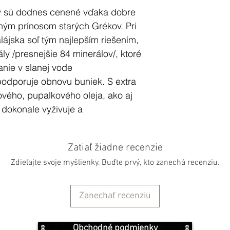
ľov sú dodnes cenené vďaka dobre
ým prínosom starých Grékov. Pri
alájska soľ tým najlepším riešením,
ly /presnejšie 84 minerálov/, ktoré
nie v slanej vode
 podporuje obnovu buniek. S extra
ového, pupalkového oleja, ako aj
 dokonale vyživuje a
Zatiaľ žiadne recenzie
žitok v podobe
Zdieľajte svoje myšlienky. Buďte prvý, kto zanechá recenziu.
 so zmesou kvalitnej himalájskej
ch olejov a výživných telových
Zanechať recenziu
Obchodné podmienky