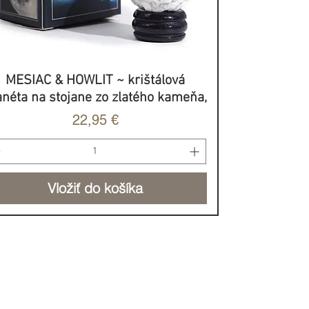
MESIAC & HOWLIT ~ krištálová
Rýchle zobrazenie
anéta na stojane zo zlatého kameňa,
Cena
22,95 €
Vložiť do košíka
BROVOĽNÝ PRÍSPEVOK