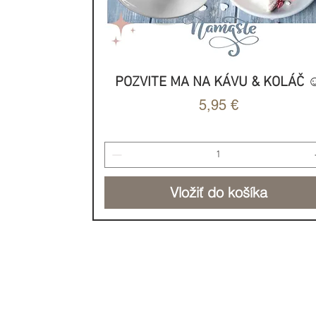
POZVITE MA NA KÁVU & KOLÁČ ☺
Rýchle zobrazenie
Cena
5,95 €
Vložiť do košíka
NOVINKA
NOVINKA