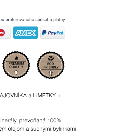
ou preferovaného spôsobu platby
 ČAJOVNÍKA a LIMETKY +
minerály, prevoňaná 100%
vým olejom a suchými bylinkami.