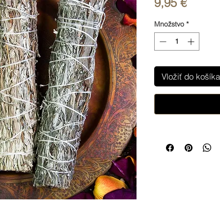
Price
9,95 €
Množstvo
*
Vložiť do košíka