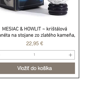
MESIAC & HOWLIT ~ krištálová
Rýchle zobrazenie
anéta na stojane zo zlatého kameňa,
Cena
22,95 €
Vložiť do košíka
BROVOĽNÝ PRÍSPEVOK