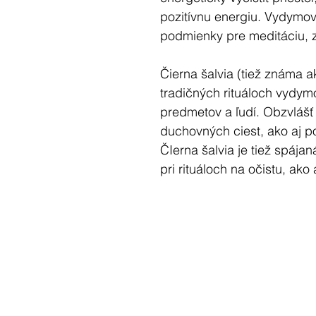
pozitívnu energiu. Vydymov
podmienky pre meditáciu, 
Čierna šalvia (tiež známa a
tradičných rituáloch vydymo
predmetov a ľudí. Obzvlášť 
duchovných ciest, ako aj p
ČIerna šalvia je tiež spája
pri rituáloch na očistu, ako 
ochrany. Taktiež efektívne 
Vedci zistili, že šalvia doká
šíriacich sa vzduchom a dez
sa uvoľňujú negatívne ióny,
ľudí. K vydydymovaniu sú 
ako sú zápalky, vydymovaci