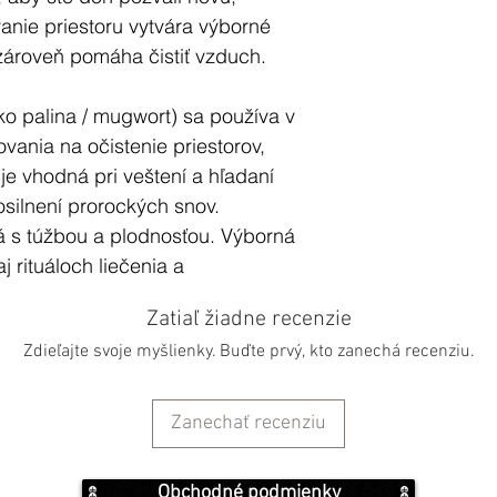
anie priestoru vytvára výborné
zároveň pomáha čistiť vzduch.
ko palina / mugwort) sa používa v
vania na očistenie priestorov,
je vhodná pri veštení a hľadaní
osilnení prorockých snov.
ná s túžbou a plodnosťou. Výborná
aj rituáloch liečenia a
rozptyľuje negatívne energie.
Zatiaľ žiadne recenzie
Zdieľajte svoje myšlienky. Buďte prvý, kto zanechá recenziu.
že vyčistiť až 94 percent baktérií
infikovať vzduch. Pri pálení šalvie
 čo súvisí s pozitívnym naladením
Zanechať recenziu
potrebné len jednoduché pomôcky,
e bylinky a kadidelnica /resp.
Obchodné podmienky