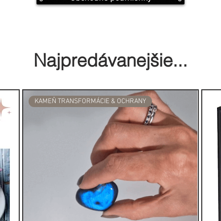
a/.
tvoriť dvere alebo okno, pretože
 pokúšate vyčistiť, musí mať cestu,
Najpredávanejšie...
ec svojho zväzku posvätných
o sekúnd horieť. Potom jemne
 vášho zväzku sa začne šíriť
ňuvzdornej misy, aby
KAMEŇ TRANSFORMÁCIE & OCHRANY
šalvie:
považovaná za posvätnú očistnú
ia začali tradíciu spaľovania
počas svojich obradov čistenia a
tor alebo človeka od zlých duchov
Pálenie šalvie je rituál známy ako
je očistný obrad, ktorý pomáha