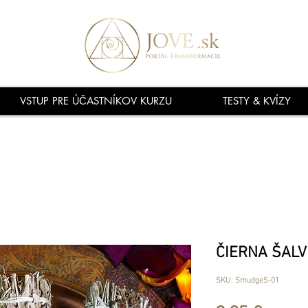
VSTUP PRE ÚČASTNÍKOV KURZU
TESTY & KVÍZY
ČIERNA ŠALV
SKU: SmudgeS-01