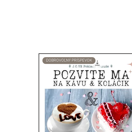
akákoľvek ohňuvzdorná mis
Než začnete, nezabudnite o
nežiaduca energia, ktorú sa
ktorou sa dá dostať von.
Najskôr zapáľte jeden koni
bylín a nechajte ju niekoľk
sfúknite zapálený koniec, z
dym. Zväzok položte do oh
DOBROVOĽNÝ PRÍSPEVOK
zachytával popol.
História a magické využitie 
Už stovky rokov je šalvia 
rastlinu. Domorodí Američan
suchých zviazaných listov 
liečenia, aby očistili pries
alebo negatívnych energií. 
vydymovanie. Vydymovanie 