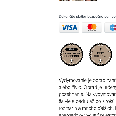
Dokončite platbu bezpečne pomoc
Vydymovanie je obrad zahŕň
alebo živíc. Obrad je urče
požehnanie. Na vydymovan
šalvie a cédru až po širokú 
rozmarín a mnoho ďalších
energeticky vyčistiť priesto