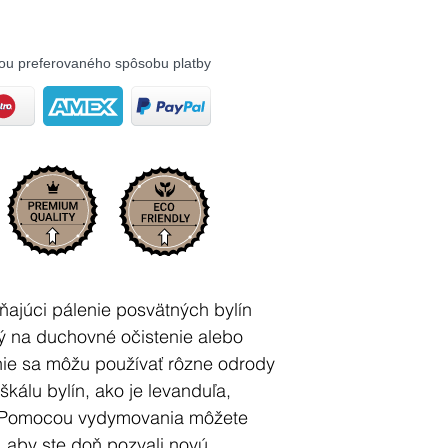
ou preferovaného spôsobu platby
ajúci pálenie posvätných bylín
ný na duchovné očistenie alebo
ie sa môžu používať rôzne odrody
škálu bylín, ako je levanduľa,
. Pomocou vydymovania môžete
r, aby ste doň pozvali novú,