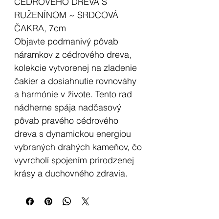
CÉDROVÉHO DREVA S
RUŽENÍNOM ~ SRDCOVÁ
ČAKRA, 7cm
Objavte podmanivý pôvab
náramkov z cédrového dreva,
kolekcie vytvorenej na zladenie
čakier a dosiahnutie rovnováhy
a harmónie v živote. Tento rad
nádherne spája nadčasový
pôvab pravého cédrového
dreva s dynamickou energiou
vybraných drahých kameňov, čo
vyvrcholí spojením prirodzenej
krásy a duchovného zdravia.
Obdarujte seba či vašich
najbližších silným symbolom sily