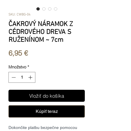
SKU: CWBG-04
ČAKROVÝ NÁRAMOK Z
CÉDROVÉHO DREVA S
RUŽENÍNOM ~ 7cm
Price
6,95 €
Množstvo
*
Vložiť do košíka
Kúpiť teraz
Dokončite platbu bezpečne pomocou