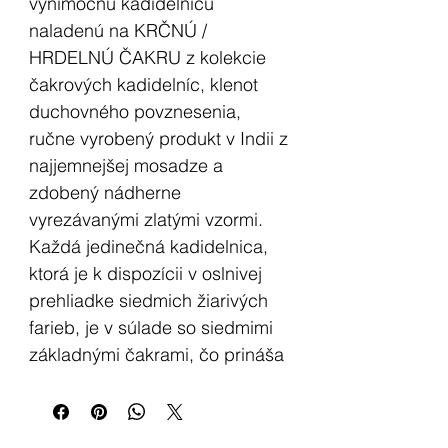
výnimočnú kadidelnicu
naladenú na KRČNÚ /
HRDELNÚ ČAKRU z kolekcie
čakrových kadidelníc, klenot
duchovného povznesenia,
ručne vyrobený produkt v Indii z
najjemnejšej mosadze a
zdobený nádherne
vyrezávanými zlatými vzormi.
Každá jedinečná kadidelnica,
ktorá je k dispozícii v oslnivej
prehliadke siedmich žiarivých
farieb, je v súlade so siedmimi
základnými čakrami, čo prináša
bohatý a osobitý duchovný
zážitok.