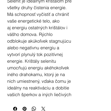
Selenit je ideálnym krištálom pre
všetky druhy čistenia energie.
Má schopnosť vyčistiť a chrániť
vaše energetické telo, ako
aj energiu ostatných krištálov i
vášho domova. Rýchlo
odblokuje akúkoľvek stagnujúcu
alebo negatívnu energiu a
vytvorí plynulý tok pozitívnej
energie. Krištály selenitu
umocňujú energiu akéhokoľvek
iného drahokamu, ktorý je na
nich umiestnený, vďaka čomu je
ideálny na reaktiváciu a dobitie
vašich šperkov a iných liečivých
krištálov. Je to nádherný, jemný
polodrahokam, ktorý podporuje