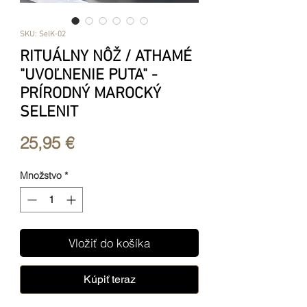
SKU: SelK-02
RITUÁLNY NÔŽ / ATHAMÉ
"UVOĽNENIE PUTA" -
PRÍRODNÝ MAROCKÝ
SELENIT
Price
25,95 €
Množstvo
*
Vložiť do košíka
Kúpiť teraz