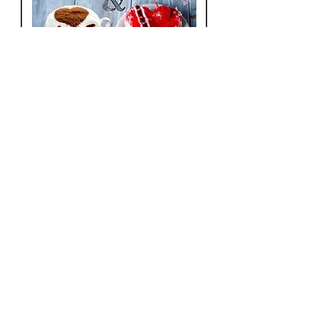
Nebojte sa však atramentovej
prítomnosti čierneho achátu,
pretože jeho nálada je vítaná!
Je to silný podporný kameň a
mať pri sebe čierny achát
znamená, že keď vykročíte do
POZVITE MA NA KÁVU &
sveta, budete prudko chránení.
KOLÁČ ☺️
Cena
Čierny achát je silno ochranný
5,95 €
kameň, o ktorý sa môžu rozbiť a
rozptýliť negatívne vlny; keďže
tento upokojujúci kameň prijíma
Vložiť do košíka
túto búrlivú energiu a daruje jej
pozitívnejšiu prítomnosť. Zatiaľ
NOVINKA
NOVINKA
DOBROVOĽNÝ PRÍSPEVOK
NOVINKA
HOJNOSŤ & SILA
KAMEŇ TRANSFORMÁCIE & OCHRANY
čo mnohé upokojujúce krištály a
kamene môžu priniesť pocit