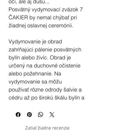
oči, ale aj dušu...
Posvätný vydymovací zväzok 7
ČAKIER by nemal chýbať pri
žiadnej oslavnej ceremónii.
Vydymovanie je obrad
zahŕňajúci pálenie posvätných
bylín alebo živíc. Obrad je
určený na duchovné očistenie
alebo požehnanie. Na
vydymovanie sa môžu
používať rôzne odrody šalvie a
cédru až po širokú škálu bylín a
kvetov, ako je levanduľa,
rozmarín a mnoho ďalších.
Pomocou vydymovania môžete
Zatiaľ žiadne recenzie
energeticky vyčistiť priestor, aby