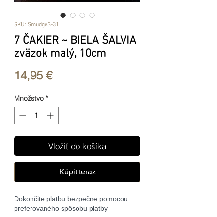
SKU: SmudgeS-31
7 ČAKIER ~ BIELA ŠALVIA
zväzok malý, 10cm
Price
14,95 €
Množstvo
*
Vložiť do košíka
Kúpiť teraz
Dokončite platbu bezpečne pomocou
preferovaného spôsobu platby