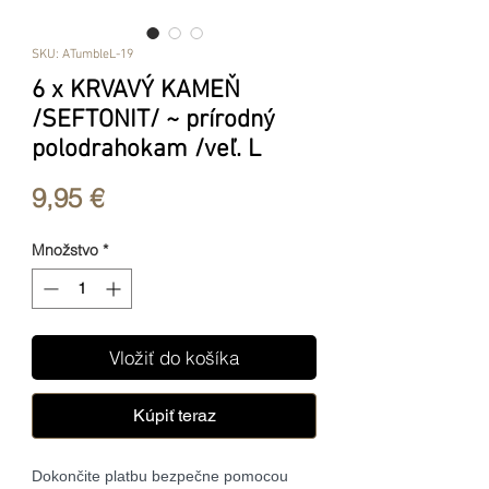
SKU: ATumbleL-19
6 x KRVAVÝ KAMEŇ
/SEFTONIT/ ~ prírodný
polodrahokam /veľ. L
Price
9,95 €
Množstvo
*
Vložiť do košíka
Kúpiť teraz
Dokončite platbu bezpečne pomocou