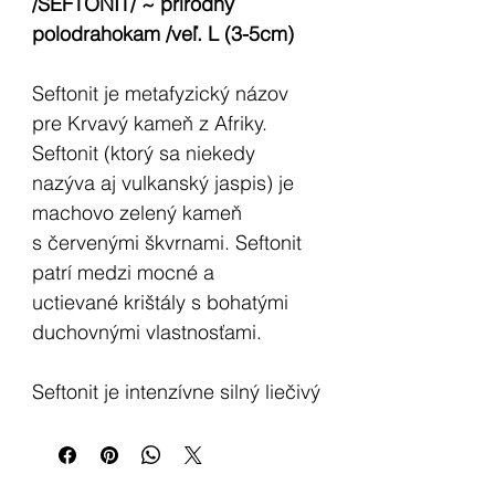
/SEFTONIT/ ~ prírodný
polodrahokam /veľ. L (3-5cm)
Seftonit je metafyzický názov
pre Krvavý kameň z Afriky.
Seftonit (ktorý sa niekedy
nazýva aj vulkanský jaspis) je
machovo zelený kameň
s červenými škvrnami. Seftonit
patrí medzi mocné a
uctievané krištály s bohatými
duchovnými vlastnosťami.
Seftonit je intenzívne silný liečivý
KAMEŇ ROVNOVÁHY A
OBNOVY. Predpokladá sa, že
zastavuje krvácanie, čistí krv,