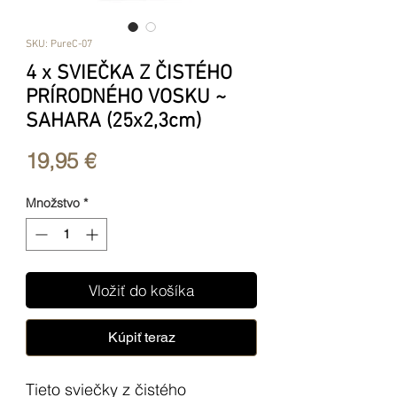
SKU: PureC-07
4 x SVIEČKA Z ČISTÉHO
PRÍRODNÉHO VOSKU ~
SAHARA (25x2,3cm)
Price
19,95 €
Množstvo
*
Vložiť do košíka
Kúpiť teraz
Tieto sviečky z čistého