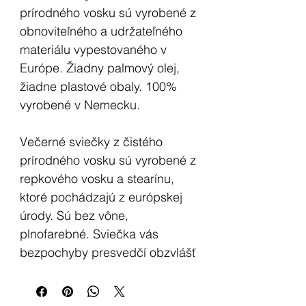
prírodného vosku sú vyrobené z
obnoviteľného a udržateľného
materiálu vypestovaného v
Európe. Žiadny palmový olej,
žiadne plastové obaly. 100%
vyrobené v Nemecku.
Večerné sviečky z čistého
prírodného vosku sú vyrobené z
repkového vosku a stearínu,
ktoré pochádzajú z európskej
úrody. Sú bez vône,
plnofarebné. Sviečka vás
bezpochyby presvedčí obzvlášť
dlhou dobou horenia a Co²
neutrálnym horením. Tieto čisto