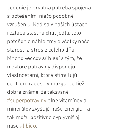
Jedenie je prvotná potreba spojená 
s potešením, niečo podobné 
vzrušeniu. Keď sa v našich ústach 
roztápa slastná chuť jedla, toto 
potešenie náhle zmyje všetky naše 
starosti a stres z celého dňa. 
Mnoho vedcov súhlasí s tým, že 
niektoré potraviny disponujú 
vlastnosťami, ktoré stimulujú 
centrum radosti v mozgu. Je tiež 
dobre známe, že takzvané 
#superpotraviny
 plné vitamínov a 
minerálov zvyšujú našu energiu - a 
tak môžu pozitívne ovplyvniť aj 
naše 
#libido
. 