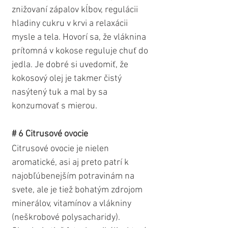
znižovaní zápalov kĺbov, regulácii 
hladiny cukru v krvi a relaxácii 
mysle a tela. Hovorí sa, že vláknina 
prítomná v kokose reguluje chuť do 
jedla. Je dobré si uvedomiť, že 
kokosový olej je takmer čistý 
nasýtený tuk a mal by sa 
konzumovať s mierou.   
# 6 Citrusové ovocie
Citrusové ovocie je nielen 
aromatické, asi aj preto patrí k 
najobľúbenejším potravinám na 
svete, ale je tiež bohatým zdrojom 
minerálov, vitamínov a vlákniny 
(neškrobové polysacharidy). 