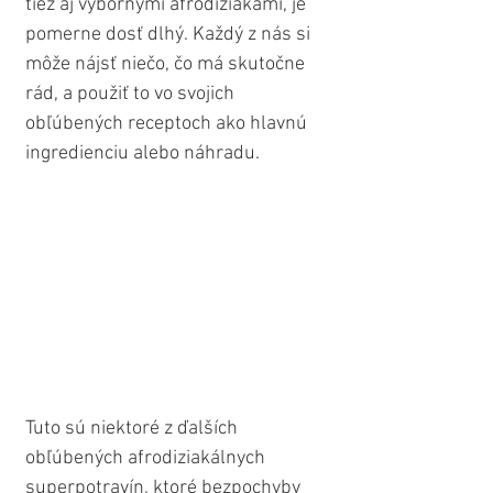
tiež aj výbornými afrodiziakami, je 
pomerne dosť dlhý. Každý z nás si 
môže nájsť niečo, čo má skutočne 
rád, a použiť to vo svojich 
obľúbených receptoch ako hlavnú 
ingredienciu alebo náhradu. 
Tuto sú niektoré z ďalších 
obľúbených afrodiziakálnych 
superpotravín, ktoré bezpochyby 