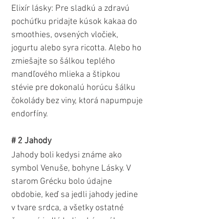
Elixír lásky: Pre sladkú a zdravú 
pochúťku pridajte kúsok kakaa do 
smoothies, ovsených vločiek, 
jogurtu alebo syra ricotta. Alebo ho 
zmiešajte so šálkou teplého 
mandľového mlieka a štipkou 
stévie pre dokonalú horúcu šálku 
čokolády bez viny, ktorá napumpuje 
endorfíny.
# 2 Jahody
Jahody boli kedysi známe ako 
symbol Venuše, bohyne Lásky. V 
starom Grécku bolo údajne 
obdobie, keď sa jedli jahody jedine 
v tvare srdca, a všetky ostatné 