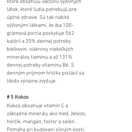
ktoré obsahujú väčšinu výživných 
látok, ktoré ľudia potrebujú pre 
úplné zdravie. Sú tak nabité 
výživnými látkami, že iba 100-
gramová porcia poskytuje 562 
kalórií a 20% dennej potreby 
bielkovín, vlákniny, niekoľkých 
minerálov, tiamínu a až 131% 
dennej potreby vitamínu B6. S 
denným príjmom hŕstky pistácií sa 
libido výrazne zvyšuje.   
# 5 Kokos 
Kokos obsahuje vitamín C a 
základné minerály ako meď, železo, 
horčík, mangán, fosfor a selén. 
Pomáha pri budovaní silných kostí, 