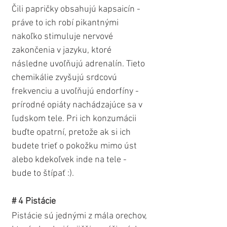
Čili papričky obsahujú kapsaicín - 
práve to ich robí pikantnými 
nakoľko stimuluje nervové 
zakončenia v jazyku, ktoré 
následne uvoľňujú adrenalín. Tieto 
chemikálie zvyšujú srdcovú 
frekvenciu a uvoľňujú endorfíny - 
prírodné opiáty nachádzajúce sa v 
ľudskom tele. Pri ich konzumácii 
buďte opatrní, pretože ak si ich 
budete trieť o pokožku mimo úst 
alebo kdekoľvek inde na tele - 
bude to štípať :).  
# 4 Pistácie
Pistácie sú jednými z mála orechov, 