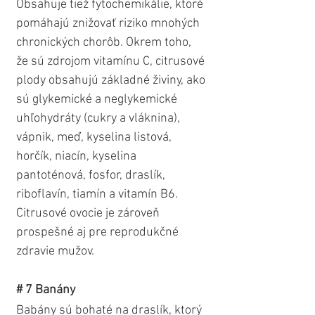
Obsahuje tiež fytochemikálie, ktoré 
pomáhajú znižovať riziko mnohých 
chronických chorôb. Okrem toho, 
že sú zdrojom vitamínu C, citrusové 
plody obsahujú základné živiny, ako 
sú glykemické a neglykemické 
uhľohydráty (cukry a vláknina), 
vápnik, meď, kyselina listová, 
horčík, niacín, kyselina 
pantoténová, fosfor, draslík, 
riboflavín, tiamín a vitamín B6. 
Citrusové ovocie je zároveň 
prospešné aj pre reprodukčné 
zdravie mužov. 
# 7 Banány 
Babány sú bohaté na draslík, ktorý 