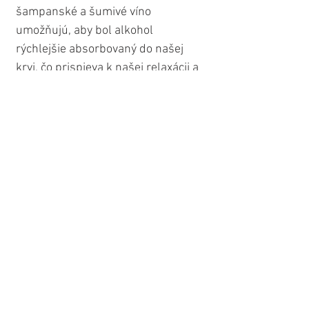
šampanské a šumivé víno 
umožňujú, aby bol alkohol 
rýchlejšie absorbovaný do našej 
krvi, čo prispieva k našej relaxácii a 
podpore dobrej nálady v 
romantickom prostredí. Všeobecne 
sa alkohol považuje za silné 
afrodiziakum, hlavne kvôli jeho 
fyziologickým účinkom. Ale ako 
však povedal Shakespeare o 
alkohole: „Vyvoláva túžbu, ale 
zoberie to výkon.“ Inými slovami - 
čím menej, tým viac. 
Ak nepijete žiadny alkohol, môžete 
ho nahradiť hroznovou šťavou 