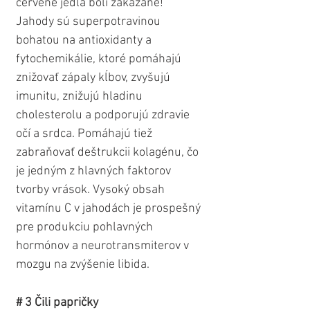
červené jedlá boli zakázané! 
Jahody sú superpotravinou 
bohatou na antioxidanty a 
fytochemikálie, ktoré pomáhajú 
znižovať zápaly kĺbov, zvyšujú 
imunitu, znižujú hladinu 
cholesterolu a podporujú zdravie 
očí a srdca. Pomáhajú tiež 
zabraňovať deštrukcii kolagénu, čo 
je jedným z hlavných faktorov 
tvorby vrások. Vysoký obsah 
vitamínu C v jahodách je prospešný 
pre produkciu pohlavných 
hormónov a neurotransmiterov v 
mozgu na zvýšenie libida.   
# 3 Čili papričky