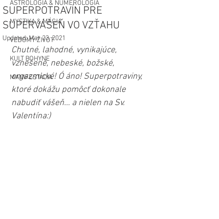
ASTROLÓGIA & NUMEROLÓGIA
SUPERPOTRAVÍN PRE
MYSTIKA & MÁGIA
SUPERVÁŠEŇ VO VZŤAHU
Updated:
Mar 23, 2021
VEDOMÝ ŽIVOT
Chutné, lahodné, vynikajúce, 
KULT BOHYNE
vznešené, nebeské, božské, 
orgazmické! Ó áno! Superpotraviny, 
MANIFESTÁCIA
ktoré dokážu pomôcť dokonale 
nabudiť vášeň... a nielen na Sv. 
Valentína:)