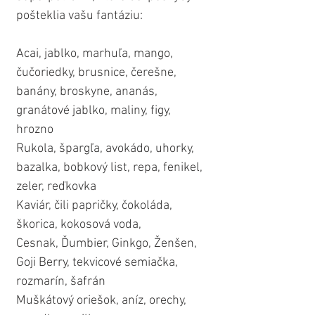
pošteklia vašu fantáziu: 
Acai, jablko, marhuľa, mango, 
čučoriedky, brusnice, čerešne, 
banány, broskyne, ananás, 
granátové jablko, maliny, figy, 
hrozno
Rukola, špargľa, avokádo, uhorky, 
bazalka, bobkový list, repa, fenikel, 
zeler, reďkovka
Kaviár, čili papričky, čokoláda, 
škorica, kokosová voda, 
Cesnak, Ďumbier, Ginkgo, Ženšen, 
Goji Berry, tekvicové semiačka, 
rozmarín, šafrán
Muškátový oriešok, aníz, orechy, 