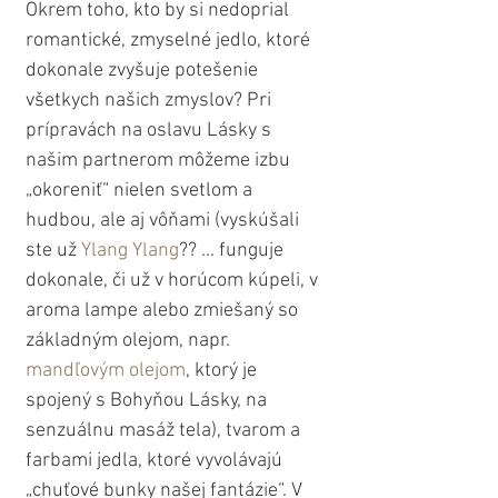
Okrem toho, kto by si nedoprial 
romantické, zmyselné jedlo, ktoré 
dokonale zvyšuje potešenie 
všetkych našich zmyslov? Pri 
prípravách na oslavu Lásky s 
našim partnerom môžeme izbu 
„okoreniť“ nielen svetlom a 
hudbou, ale aj vôňami (vyskúšali 
ste už 
Ylang Ylang
?? ... funguje 
dokonale, či už v horúcom kúpeli, v 
aroma lampe alebo zmiešaný so 
základným olejom, napr. 
mandľovým
olejom
, ktorý je 
spojený s Bohyňou Lásky, na 
senzuálnu masáž tela), tvarom a 
farbami jedla, ktoré vyvolávajú 
„chuťové bunky našej fantázie“. V 