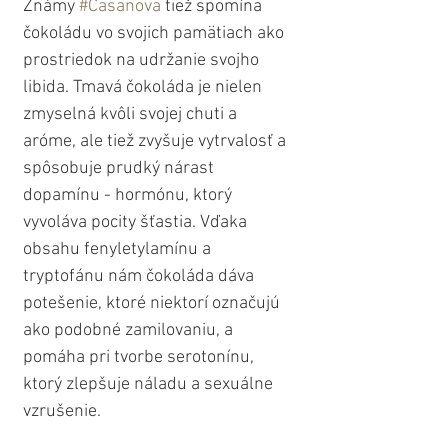
Známy 
#Casanova
 tiež spomína 
čokoládu vo svojich pamätiach ako 
prostriedok na udržanie svojho 
libida. Tmavá čokoláda je nielen 
zmyselná kvôli svojej chuti a 
aróme, ale tiež zvyšuje vytrvalosť a 
spôsobuje prudký nárast 
dopamínu - hormónu, ktorý 
vyvoláva pocity šťastia. Vďaka 
obsahu fenyletylamínu a 
tryptofánu nám čokoláda dáva 
potešenie, ktoré niektorí označujú 
ako podobné zamilovaniu, a 
pomáha pri tvorbe serotonínu, 
ktorý zlepšuje náladu a sexuálne 
vzrušenie.  