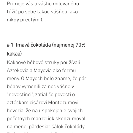
Primeje vás a vášho milovaného 
túžiť po sebe takou vášňou, ako 
nikdy predtým:)...  
# 1 Tmavá čokoláda (najmenej 70% 
kakaa) 
Kakaové bôbové struky používali 
Aztékovia a Mayovia ako formu 
meny. O Mayoch bolo známe, že pár 
bôbov vymenili za noc vášne v 
"nevestinci", zatiaľ čo povesti o 
aztéckom cisárovi Montezumovi 
hovoria, že na uspokojenie svojich 
početných manželiek skonzumoval 
najmenej päťdesiat šálok čokolády. 