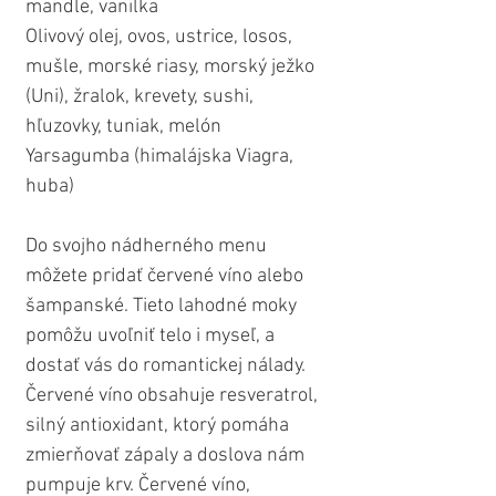
mandle, vanilka
Olivový olej, ovos, ustrice, losos, 
mušle, morské riasy, morský ježko 
(Uni), žralok, krevety, sushi, 
hľuzovky, tuniak, melón 
Yarsagumba (himalájska Viagra, 
huba) 
Do svojho nádherného menu 
môžete pridať červené víno alebo 
šampanské. Tieto lahodné moky 
pomôžu uvoľniť telo i myseľ, a 
dostať vás do romantickej nálady. 
Červené víno obsahuje resveratrol, 
silný antioxidant, ktorý pomáha 
zmierňovať zápaly a doslova nám 
pumpuje krv. Červené víno, 