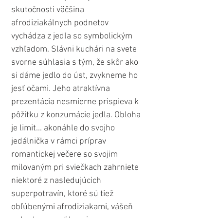
skutočnosti väčšina 
afrodiziakálnych podnetov 
vychádza z jedla so symbolickým 
vzhľadom. Slávni kuchári na svete 
svorne súhlasia s tým, že skôr ako 
si dáme jedlo do úst, zvykneme ho 
jesť očami. Jeho atraktívna 
prezentácia nesmierne prispieva k 
pôžitku z konzumácie jedla. Obloha 
je limit... akonáhle do svojho 
jedálnička v rámci príprav 
romantickej večere so svojim 
milovaným pri sviečkach zahrniete 
niektoré z nasledujúcich 
superpotravín, ktoré sú tiež 
obľúbenými afrodiziakami, vášeň 