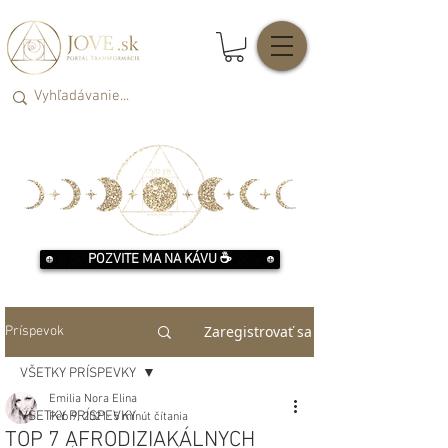
POZVITE MA NA KÁVU ☕️
Zaregistrovať sa
Príspevok
VŠETKY PRÍSPEVKY
Emilia Nora Elina
VŠETKY PRÍSPEVKY
Feb 9, 2021
5 minút čítania
TOP 7 AFRODIZIAKÁLNYCH