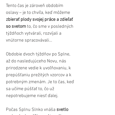
Tento čas je zároveň obdobím 
oslavy – je to chvíľa, keď môžeme 
zbierať plody svojej práce a zdieľať 
so svetom
 to, čo sme v posledných 
týždňoch vytvárali, rozvíjali a 
vnútorne spracovávali...
Obdobie dvoch týždňov po Splne, 
až do nasledujúceho Novu, nás 
prirodzene vedie k uvoľňovaniu, k 
prepúšťaniu prežitých vzorcov a k 
potrebným zmenám. Je to čas, keď 
sa učíme púšťať to, čo už 
nepotrebujeme niesť ďalej.
Počas Splnu Slnko vnáša 
svetlo 