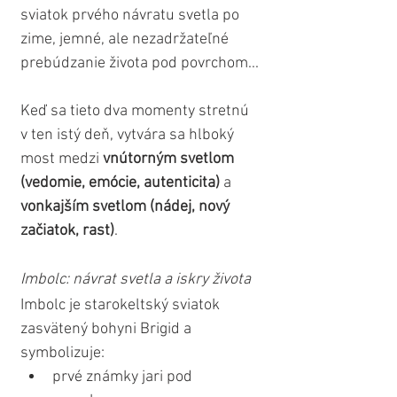
sviatok prvého návratu svetla po 
zime, jemné, ale nezadržateľné 
prebúdzanie života pod povrchom...
Keď sa tieto dva momenty stretnú 
v ten istý deň, vytvára sa hlboký 
most medzi 
vnútorným svetlom 
(vedomie, emócie, autenticita)
 a 
vonkajším svetlom (nádej, nový 
začiatok, rast)
.
Imbolc: návrat svetla a iskry života
Imbolc je starokeltský sviatok 
zasvätený bohyni Brigid a 
symbolizuje:
prvé známky jari pod 