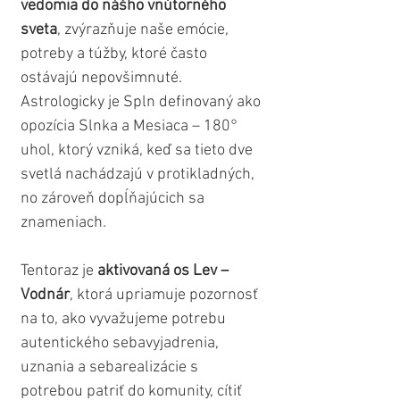
vedomia do nášho vnútorného 
sveta
, zvýrazňuje naše emócie, 
potreby a túžby, ktoré často 
ostávajú nepovšimnuté. 
Astrologicky je Spln definovaný ako 
opozícia Slnka a Mesiaca – 180° 
uhol, ktorý vzniká, keď sa tieto dve 
svetlá nachádzajú v protikladných, 
no zároveň dopĺňajúcich sa 
znameniach. 
Tentoraz je 
aktivovaná os Lev – 
Vodnár
, ktorá upriamuje pozornosť 
na to, ako vyvažujeme potrebu 
autentického sebavyjadrenia, 
uznania a sebarealizácie s 
potrebou patriť do komunity, cítiť 