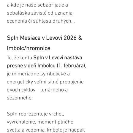
a kde je naše sebaprijatie a 
sebaláska závislé od uznania, 
ocenenia či súhlasu druhých...
Spln Mesiaca v Levovi 2026 & 
Imbolc/hromnice
To, že tento 
Spln v Levovi nastáva 
presne v deň Imbolcu (1. februára)
, 
je mimoriadne symbolické a 
energeticky veľmi silné prepojenie 
dvoch cyklov – lunárneho a 
sezónneho.
Spln reprezentuje vrchol, 
vyvrcholenie, moment plného 
svetla a vedomia. Imbolc je naopak 