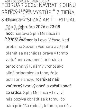
ASTROLÓGIA & NUMEROLÓGIA
FEBRUÁR 2026: NÁVRAT K OHŇU
MYSTIKA & MÁGIA
SRDCA ~ ČAS VYSTÚPIŤ Z TIEŇA
& DOVOLIŤ SI ZAŽIARIŤ + RITUÁL
VEDOMÝ ŽIVOT
Dňa 
1. februára 2026 o 23:08 
KULT BOHYNE
hod.
 nastáva Spln Mesiaca na 
MANIFESTÁCIA
13º03’ znamenia Leva
. V čase, keď 
prebieha Sezóna Vodnára a až päť 
planét sa nachádza práve v tomto 
vzdušnom znamení, prichádza 
tento ohnivý lunárny vrchol ako 
silná pripomienka toho, že je 
potrebné znovu 
rozfúkať náš 
vnútorný tvorivý oheň a začať konať 
zo srdca
. Spln Mesiaca v Levovi 
nás pozýva obrátiť sa k tomu, čo 
nám prináša radosť, k tomu, čo nás 