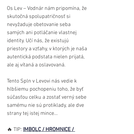
Os Lev – Vodnár nám pripomína, že 
skutočná spolupatričnosť si 
nevyžaduje obetovanie seba 
samých ani potláčanie vlastnej 
identity. Učí nás, že existujú 
priestory a vzťahy, v ktorých je naša 
autentická podstata nielen prijatá, 
ale aj vítaná a oslavovaná. 
Tento Spln v Levovi nás vedie k 
hlbšiemu pochopeniu toho, že byť 
súčasťou celku a zostať verný sebe 
samému nie sú protiklady, ale dve 
strany tej istej mince...
🔥 TIP: 
IMBOLC / HROMNICE / 