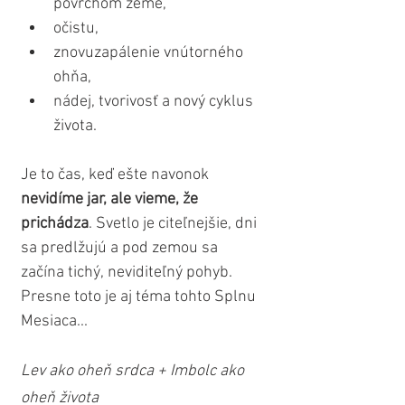
povrchom zeme,
očistu,
znovuzapálenie vnútorného 
ohňa,
nádej, tvorivosť a nový cyklus 
života.
Je to čas, keď ešte navonok 
nevidíme jar, ale vieme, že 
prichádza
. Svetlo je citeľnejšie, dni 
sa predlžujú a pod zemou sa 
začína tichý, neviditeľný pohyb.
Presne toto je aj téma tohto Splnu 
Mesiaca...
Lev ako oheň srdca + Imbolc ako 
oheň života