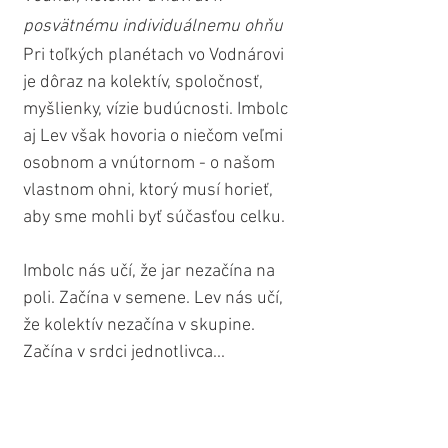
posvätnému individuálnemu ohňu
Pri toľkých planétach vo Vodnárovi 
je dôraz na kolektív, spoločnosť, 
myšlienky, vízie budúcnosti. Imbolc 
aj Lev však hovoria o niečom veľmi 
osobnom a vnútornom - o našom 
vlastnom ohni, ktorý musí horieť, 
aby sme mohli byť súčasťou celku.
Imbolc nás učí, že jar nezačína na 
poli. Začína v semene. Lev nás učí, 
že kolektív nezačína v skupine. 
Začína v srdci jednotlivca...
Prečo je tento Spln Mesiaca v 
Levovi 2026 výnimočný