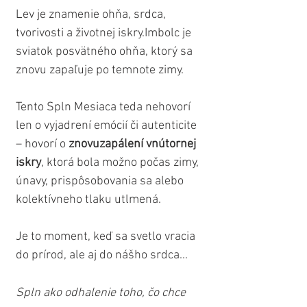
Lev je znamenie ohňa, srdca, 
tvorivosti a životnej iskry.Imbolc je 
sviatok posvätného ohňa, ktorý sa 
znovu zapaľuje po temnote zimy.
Tento Spln Mesiaca teda nehovorí 
len o vyjadrení emócií či autenticite 
– hovorí o 
znovuzapálení vnútornej 
iskry
, ktorá bola možno počas zimy, 
únavy, prispôsobovania sa alebo 
kolektívneho tlaku utlmená.
Je to moment, keď sa svetlo vracia 
do prírod, ale aj do nášho srdca...
Spln ako odhalenie toho, čo chce 