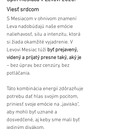
Viesť srdcom
S Mesiacom v ohnivom znamení 
Leva nadobúdajú naše emócie 
naliehavosť, silu a intenzitu, ktorá 
si žiada okamžité vyjadrenie. V 
Levovi Mesiac túži 
byť prejavený, 
videný a prijatý presne taký, aký je
– bez úprav, bez cenzúry, bez 
potláčania. 
Táto kombinácia energií zdôrazňuje 
potrebu dať hlas svojim pocitom, 
priniesť svoje emócie na „javisko“, 
aby mohli byť uznané a 
dosvedčené, aj keby sme mali byť 
jediným divákom.