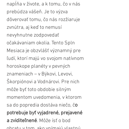
napĺňa v živote, a k tomu, čo v nás 
prebúdza vášeň. Je to výzva 
dôverovať tomu, čo nás rozžiaruje 
zvnútra, aj keď to nemusí 
nevyhnutne zodpovedať 
očakávaniam okolia. Tento Spln 
Mesiaca je obzvlášť významný pre 
ľudí, ktorí majú vo svojom natívnom 
horoskope planéty v pevných 
znameniach – v Býkovi, Levovi, 
Škorpiónovi a Vodnárovi. Pre nich 
môže byť toto obdobie silným 
momentom uvedomenia, v ktorom 
sa do popredia dostáva niečo, č
o 
potrebuje byť vyjadrené, prejavené 
a zviditeľnené
. Môže ísť o bod 
obratu v tom, ako vnímajú vlastnú 