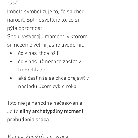
rásť
Imbolc symbolizuje to, čo sa chce 
narodiť. Spln osvetľuje to, čo si 
pýta pozornosť.
Spolu vytvárajú moment, v ktorom 
si môžeme veľmi jasne uvedomiť:
čo v nás chce ožiť,
čo v nás už nechce zostať v 
tme/chlade,
aká časť nás sa chce prejaviť v 
nasledujúcom cykle roka.
Toto nie je náhodné načasovanie. 
Je to 
silný archetypálny moment 
prebudenia srdca
...
Vodnár, kolektív a návrat k 