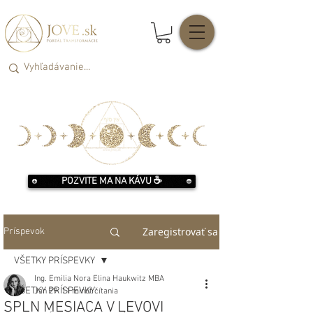
POZVITE MA NA KÁVU ☕️
Zaregistrovať sa
Príspevok
VŠETKY PRÍSPEVKY
Ing. Emilia Nora Elina Haukwitz MBA
VŠETKY PRÍSPEVKY
Jan 29
11 minút čítania
SPLN MESIACA V LEVOVI