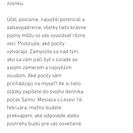
zvonku.
Účel, poslanie, najvyšší potenciál a 
sebavyjadrenie, všetky tieto krásne 
pojmy môžu vo vás vyvolávať rôzne 
veci. Pozorujte, aké pocity 
vytvárajú. Zamyslite sa nad tým, 
ako sa vám páči byť v súlade so 
svojím zámerom a najvyšším 
osudom. Aké pocity vám 
prichádzajú na myseľ? Ak si tieto 
otázky zapíšete do svojho denníka 
počas Splnu  Mesiaca v Levovi 16. 
februára, možno budete 
prekvapení, aké odpovede alebo 
postrehy budú pre vás osvetlené.