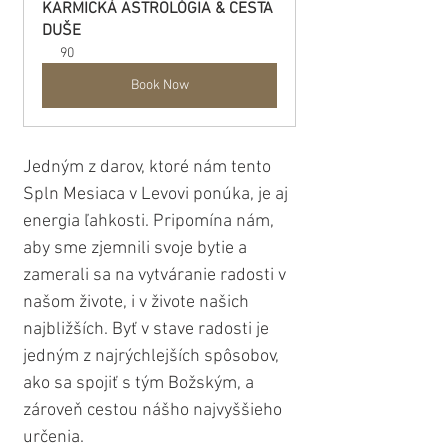
KARMICKÁ ASTROLÓGIA & CESTA 
DUŠE
90
Book Now
Jedným z darov, ktoré nám tento 
Spln Mesiaca v Levovi ponúka, je aj 
energia ľahkosti. Pripomína nám, 
aby sme zjemnili svoje bytie a 
zamerali sa na vytváranie radosti v 
našom živote, i v živote našich 
najbližších. Byť v stave radosti je 
jedným z najrýchlejších spôsobov, 
ako sa spojiť s tým Božským, a 
zároveň cestou nášho najvyššieho 
určenia.