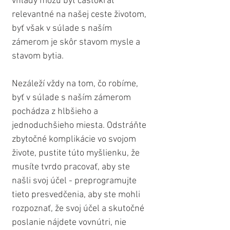
vhľady môžu byť častokrát 
relevantné na našej ceste životom, 
byť však v súlade s naším 
zámerom je skôr stavom mysle a 
stavom bytia.
Nezáleží vždy na tom, čo robíme, 
byť v súlade s naším zámerom 
pochádza z hlbšieho a 
jednoduchšieho miesta. Odstráňte 
zbytočné komplikácie vo svojom 
živote, pustite túto myšlienku, že 
musíte tvrdo pracovať, aby ste 
našli svoj účel - preprogramujte 
tieto presvedčenia, aby ste mohli 
rozpoznať, že svoj účel a skutočné 
poslanie nájdete vovnútri, nie 