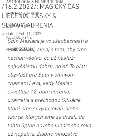
ASTROLÓGIA & NUMEROLÓGIA
/16.2.2022/: MAGICKÝ ČAS
MYSTIKA & MÁGIA
LIEČENIA, LÁSKY &
SEBAVYJADRENIA
VEDOMÝ ŽIVOT
Updated:
Feb 11, 2022
KULT BOHYNE
Spln Mesiaca je vo všeobecnosti o 
vyvrcholení, ale aj o tom, aby sme 
MANIFESTÁCIA
nechali všetko, čo už neslúži 
najvyššiemu dobru, odísť. To platí 
obzvlášť pre Spln v ohnivom 
znamení Leva, kedy Mesiac 
osvetľuje 12. dom liečenia, 
uzavretia a prechodov. Situácie, 
ktoré sme si vynucovali, alebo 
vzorce, ​​ktorých sme sa držali, do 
tohto úplne nového lunárneho roka 
už nepatria. Žiadne množstvo 