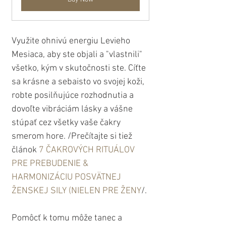
Využite ohnivú energiu Levieho 
Mesiaca, aby ste objali a "vlastnili" 
všetko, kým v skutočnosti ste. Cíťte 
sa krásne a sebaisto vo svojej koži, 
robte posilňujúce rozhodnutia a 
dovoľte vibráciám lásky a vášne 
stúpať cez všetky vaše čakry 
smerom hore. /Prečítajte si tiež 
článok 
7 ČAKROVÝCH RITUÁLOV 
PRE PREBUDENIE & 
HARMONIZÁCIU POSVÄTNEJ 
ŽENSKEJ SILY (NIELEN PRE ŽENY
/.
Pomôcť k tomu môže tanec a 