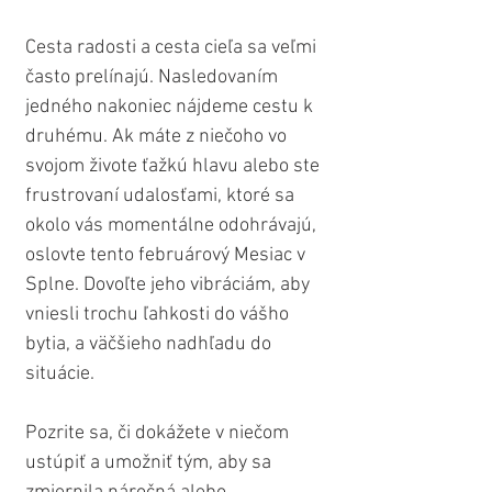
Cesta radosti a cesta cieľa sa veľmi 
často prelínajú. Nasledovaním 
jedného nakoniec nájdeme cestu k 
druhému. Ak máte z niečoho vo 
svojom živote ťažkú ​​hlavu alebo ste 
frustrovaní udalosťami, ktoré sa 
okolo vás momentálne odohrávajú, 
oslovte tento februárový Mesiac v 
Splne. Dovoľte jeho vibráciám, aby 
vniesli trochu ľahkosti do vášho 
bytia, a väčšieho nadhľadu do 
situácie.
Pozrite sa, či dokážete v niečom 
ustúpiť a umožniť tým, aby sa 