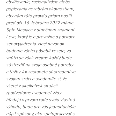
obviňovania, racionalizácie alebo 
popierania nezabráni okolnostiam, 
aby nám túto pravdu priam hodili 
pred oči. 16. februára 2022 máme 
Spln Mesiaca v slnečnom znamení 
Leva, ktorý je o prevažne o pocitoch 
sebavyjadrenia. Hoci navonok 
budeme všetci pôsobiť veselo, vo 
vnútri sa však zrejme každý bude 
sústrediť na svoje osobné potreby 
a túžby. Ak zostanete sústredení vo 
svojom srdci a uvedomíte si, že 
všetci v akejkoľvek situácii 
/podvedome i vedome/ vždy 
hľadajú v prvom rade svoju vlastnú 
výhodu, bude pre vás jednoduchšie 
nájsť spôsoby, ako spolupracovať s 