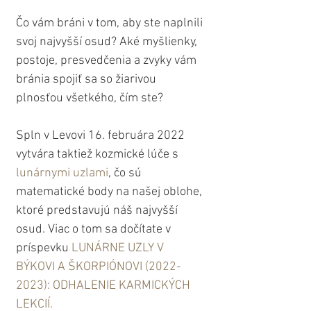
Čo vám bráni v tom, aby ste naplnili 
svoj najvyšší osud? Aké myšlienky, 
postoje, presvedčenia a zvyky vám 
bránia spojiť sa so žiarivou 
plnosťou všetkého, čím ste?
Spln v Levovi 16. februára 2022 
vytvára taktiež kozmické lúče s 
lunárnymi uzlami
, čo sú 
matematické body na našej oblohe, 
ktoré predstavujú náš najvyšší 
osud. Viac o tom sa dočítate v 
príspevku 
LUNÁRNE UZLY V 
BÝKOVI A ŠKORPIÓNOVI (2022-
2023): ODHALENIE KARMICKÝCH 
LEKCIÍ.