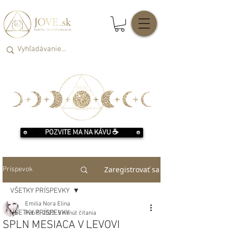
POZVITE MA NA KÁVU ☕️
Zaregistrovať sa
Príspevok
VŠETKY PRÍSPEVKY
Emilia Nora Elina
VŠETKY PRÍSPEVKY
Feb 8, 2022
5 minút čítania
SPLN MESIACA V LEVOVI