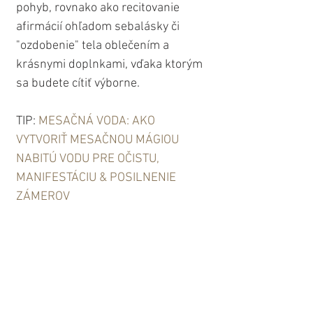
pohyb, rovnako ako recitovanie 
afirmácií ohľadom sebalásky či 
"ozdobenie" tela oblečením a 
krásnymi doplnkami, vďaka ktorým 
sa budete cítiť výborne.
TIP: 
MESAČNÁ VODA: AKO 
VYTVORIŤ MESAČNOU MÁGIOU 
NABITÚ VODU PRE OČISTU, 
MANIFESTÁCIU & POSILNENIE 
ZÁMEROV
Celkovo ide o silný Spln Mesiaca s 
toľkými skvelými možnosťami. Aj 
keď sa možno pristihneme, že 
spochybňujeme svoj „účel“ a 
hľadáme hlbší zmysel nášho 