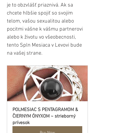
je to obzvlášť priaznivá. Ak sa 
chcete hlbšie spojiť so svojím 
telom, vašou sexualitou alebo 
pocitmi vášne k vášmu partnerovi 
alebo k životu vo všeobecnosti, 
tento Spln Mesiaca v Levovi bude 
na vašej strane.
POLMESIAC S PENTAGRAMOM & 
ČIERNYM ÓNYXOM ~ strieborný 
prívesok
Buy Now