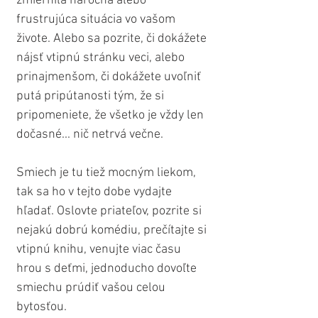
zmiernila náročná alebo 
frustrujúca situácia vo vašom 
živote. Alebo sa pozrite, či dokážete 
nájsť vtipnú stránku veci, alebo 
prinajmenšom, či dokážete uvoľniť 
putá pripútanosti tým, že si 
pripomeniete, že všetko je vždy len 
dočasné... nič netrvá večne.
Smiech je tu tiež mocným liekom, 
tak sa ho v tejto dobe vydajte 
hľadať. Oslovte priateľov, pozrite si 
nejakú dobrú komédiu, prečítajte si 
vtipnú knihu, venujte viac času 
hrou s deťmi, jednoducho dovoľte 
smiechu prúdiť vašou celou 
bytosťou.