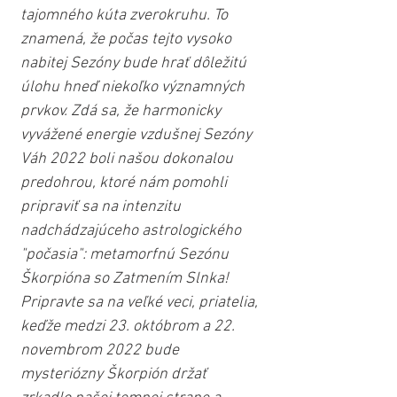
tajomného kúta zverokruhu. To 
znamená, že počas tejto vysoko 
nabitej Sezóny bude hrať dôležitú 
úlohu hneď niekoľko významných 
prvkov. Zdá sa, že harmonicky 
vyvážené energie vzdušnej Sezóny 
Váh 2022 boli našou dokonalou 
predohrou, ktoré nám pomohli 
pripraviť sa na intenzitu 
nadchádzajúceho astrologického 
"počasia": metamorfnú Sezónu 
Škorpióna so Zatmením Slnka! 
Pripravte sa na veľké veci, priatelia, 
keďže medzi 23. októbrom a 22. 
novembrom 2022 bude 
mysteriózny Škorpión držať 