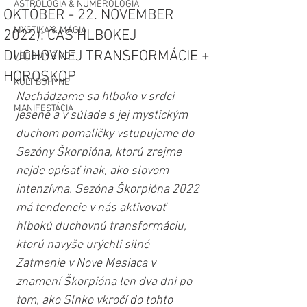
ASTROLÓGIA & NUMEROLÓGIA
OKTÓBER - 22. NOVEMBER
MYSTIKA & MÁGIA
2022): ČAS HLBOKEJ
DUCHOVNEJ TRANSFORMÁCIE +
VEDOMÝ ŽIVOT
HOROSKOP
KULT BOHYNE
Nachádzame sa hlboko v srdci 
MANIFESTÁCIA
jesene a v súlade s jej mystickým 
duchom pomaličky vstupujeme do 
Sezóny Škorpióna, ktorú zrejme 
nejde opísať inak, ako slovom 
intenzívna. Sezóna Škorpióna 2022 
má tendencie v nás aktivovať 
hlbokú duchovnú transformáciu, 
ktorú navyše urýchli silné 
Zatmenie v Nove Mesiaca v 
znamení Škorpióna len dva dni po 
tom, ako Slnko vkročí do tohto 