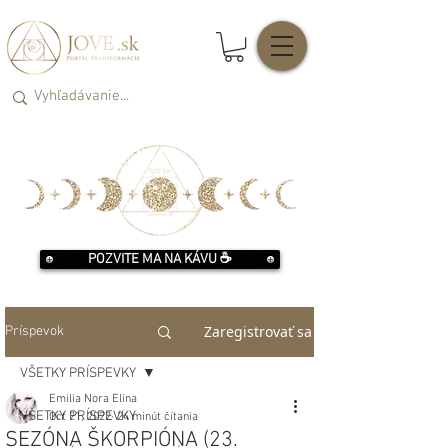
POZVITE MA NA KÁVU ☕️
Zaregistrovať sa
Príspevok
VŠETKY PRÍSPEVKY
Emilia Nora Elina
VŠETKY PRÍSPEVKY
Oct 21, 2022
24 minút čítania
SEZÓNA ŠKORPIÓNA (23.