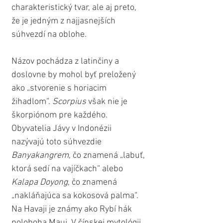
charakteristický tvar, ale aj preto, 
že je jedným z najjasnejších 
súhvezdí na oblohe.
Názov pochádza z latinčiny a 
doslovne by mohol byť preložený 
ako „stvorenie s horiacim 
žihadlom“. 
Scorpius
 však nie je 
škorpiónom pre každého. 
Obyvatelia Jávy v Indonézii 
nazývajú toto súhvezdie 
Banyakangrem
, čo znamená „labuť, 
ktorá sedí na vajíčkach“ alebo 
Kalapa Doyong
, čo znamená 
„nakláňajúca sa kokosová palma“. 
Na Havaji je známy ako Rybí hák 
poloboha Maui. V čínskej mytológii 