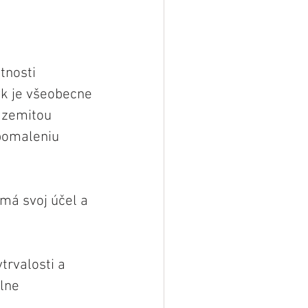
tnosti 
ýk je všeobecne 
 zemitou 
pomaleniu 
má svoj účel a 
trvalosti a 
lne 