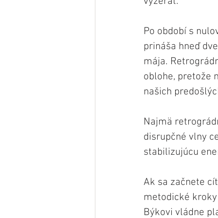
vyzerať.
Po období s nul
prináša hneď dve
mája. Retrográdn
oblohe, pretože 
našich predošlýc
Najmä retrográdn
disrupčné vlny c
stabilizujúcu ene
Ak sa začnete cít
metodické kroky 
Býkovi vládne pl