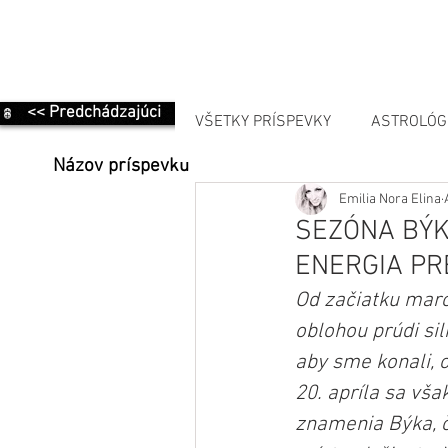
<< Predchádzajúci
VŠETKY PRÍSPEVKY
ASTROLÓG
Názov príspevku
Emilia Nora Elina
MANIFESTÁCIA
SEZÓNA BÝK
ENERGIA PR
Od začiatku marc
oblohou prúdi sil
aby sme konali, o
20. apríla sa vš
znamenia Býka, č