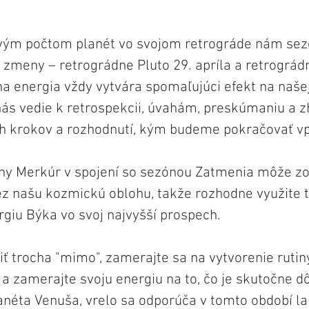
ovým počtom planét vo svojom retrográde nám sez
 zmeny – retrográdne Pluto 29. apríla a retrográd
a energia vždy vytvára spomaľujúci efekt na naše
nás vedie k retrospekcii, úvahám, preskúmaniu a 
h krokov a rozhodnutí, kým budeme pokračovať vp
y Merkúr v spojení so sezónou Zatmenia môže zo
ez našu kozmickú oblohu, takže rozhodne využite t
rgiu Býka vo svoj najvyšší prospech.
iť trocha "mimo", zamerajte sa na vytvorenie rutin
a zamerajte svoju energiu na to, čo je skutočne dô
anéta Venuša, vrelo sa odporúča v tomto období l