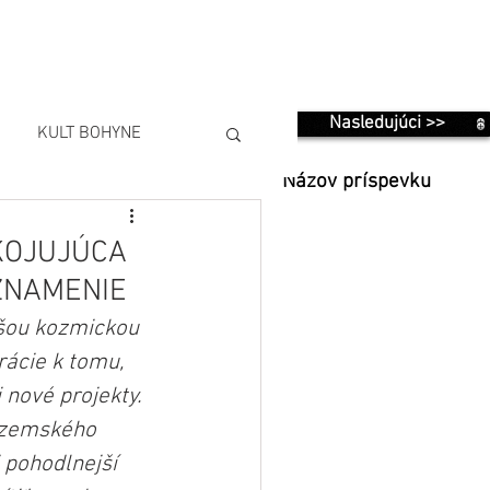
Nasledujúci >>
KULT BOHYNE
Názov príspevku
OKOJUJÚCA
ZNAMENIE
ašou kozmickou 
rácie k tomu, 
 nové projekty. 
 zemského 
 pohodlnejší 