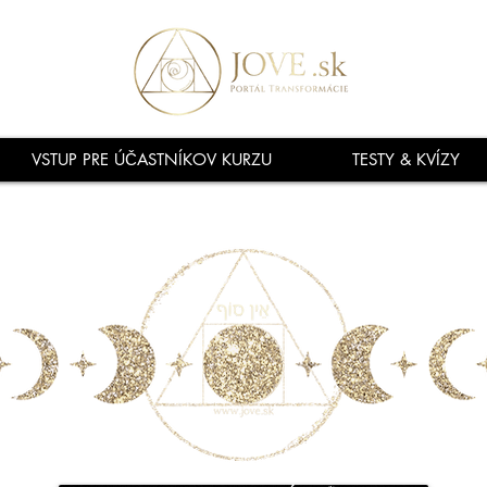
VSTUP PRE ÚČASTNÍKOV KURZU
TESTY & KVÍZY