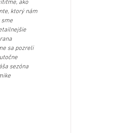
ítiťme, ako 
te, ktorý nám 
y sme 
ailnejšie 
arana 
e sa pozreli 
kutočne 
áša sezóna 
mike 