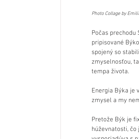
Photo Collage by Emili
Počas prechodu S
pripisované Býko
spojený so stabi
zmyselnosťou, t
tempa života.
Energia Býka je 
zmysel a my nem
Pretože Býk je fi
húževnatosti, čo
vysporiadúva s n