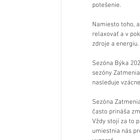
potešenie.
Namiesto toho, a
relaxovať a v pok
zdroje a energiu.
Sezóna Býka 2022
sezóny Zatmenia.
nasleduje vzácn
Sezóna Zatmenia 
často prináša zm
Vždy stojí za to
umiestnia nás pr