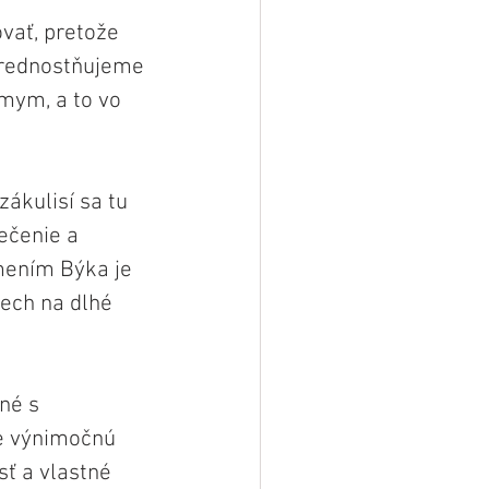
vať, pretože 
prednostňujeme 
mym, a to vo 
ákulisí sa tu 
ečenie a 
mením Býka je 
ech na dlhé 
né s 
e výnimočnú 
sť a vlastné 