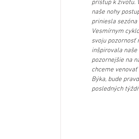
prístup k životu.
naše nohy postup
priniesla sezóna
Vesmírnym cyklom
svoju pozornosť n
inšpirovala naše
pozornejšie na n
chceme venovať s
Býka, bude pravd
posledných týždň