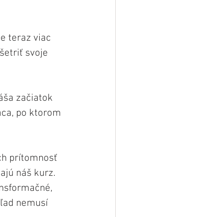
e teraz viac 
etriť svoje 
áša začiatok 
ca, po ktorom 
ch prítomnosť 
jú náš kurz. 
ansformačné, 
hľad nemusí 