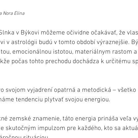
a Nora Elina
lnka v Býkovi môžeme očividne očakávať, že vlas
vi v astrológii budú v tomto období výraznejšie. B
litou, emocionálnou istotou, materiálnym rastom a
akže počas tohto prechodu dochádza k určitému s
vo svojom vyjadrení opatrná a metodická – všetko 
áme tendenciu plytvať svojou energiou.
xné zemské znamenie, táto energia prináša veľa vy
 je skutočným impulzom pre každého, kto sa aktuá
áročnou situáciou.