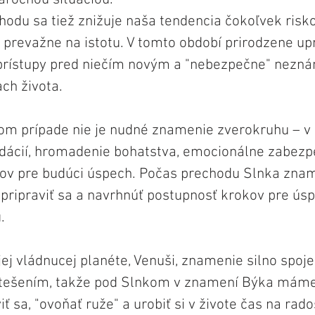
hodu sa tiež znižuje naša tendencia čokoľvek risko
 prevažne na istotu. V tomto období prirodzene u
rístupy pred niečím novým a "nebezpečne" nezná
ch života.
om prípade nie je nudné znamenie zverokruhu – v z
idácií, hromadenie bohatstva, emocionálne zabezp
dov pre budúci úspech. Počas prechodu Slnka zna
pripraviť sa a navrhnúť postupnosť krokov pre úsp
.
ej vládnucej planéte, Venuši, znamenie silno spoje
tešením, takže pod Slnkom v znamení Býka mám
iť sa, "ovoňať ruže" a urobiť si v živote čas na rado