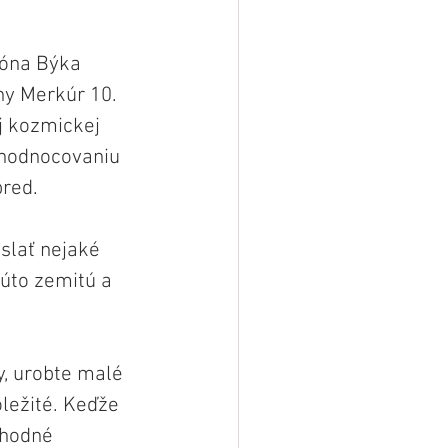
óna Býka 
ny Merkúr 10. 
j kozmickej 
zhodnocovaniu 
red.
slať nejaké 
úto zemitú a 
y, urobte malé 
ležité. Keďže 
ahodné 