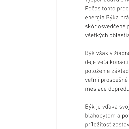
Počas tohto prec
energia Býka hrá
skôr osvedčené p
všetkých oblastia
Býk však v žiadn
deje veľa konsol
položenie zákla
veľmi prospešné 
mesiace dopredu
Býk je vďaka svoj
blahobytom a po
príležitosť zastav