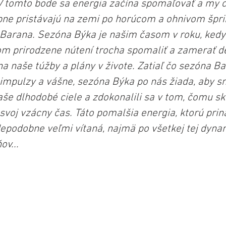
 V tomto bode sa energia začína spomaľovať a my c
ne pristávajú na zemi po horúcom a ohnivom šprin
 Barana. Sezóna Býka je našim časom v roku, ked
 prirodzene nútení trocha spomaliť a zamerať det
a naše túžby a plány v živote. Zatiaľ čo sezóna B
 impulzy a vášne, sezóna Býka po nás žiada, aby sm
aše dlhodobé ciele a zdokonalili sa v tom, čomu s
voj vzácny čas. Táto pomalšia energia, ktorú prin
epodobne veľmi vítaná, najmä po všetkej tej dyna
ov...