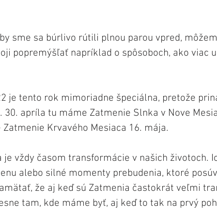
by sme sa búrlivo rútili plnou parou vpred, môžem
oji popremýšľať napríklad o spôsoboch, ako viac uš
 je tento rok mimoriadne špeciálna, pretože prin
 30. apríla tu máme Zatmenie Slnka v Nove Mesia
e Zatmenie Krvavého Mesiaca 16. mája.
je vždy časom transformácie v našich životoch. I
enu alebo silné momenty prebudenia, ktoré posúva
 pamätať, že aj keď sú Zatmenia častokrát veľmi tr
esne tam, kde máme byť, aj keď to tak na prvý po