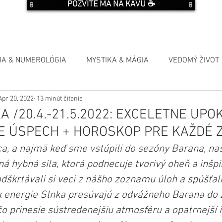
POZVITE MA NA KÁVU ☕️
IA & NUMEROLÓGIA
MYSTIKA & MÁGIA
VEDOMÝ ŽIVOT
Apr 20, 2022
13 minút čítania
A /20.4.-21.5.2022: EXCELETNE UP
E ÚSPECH + HOROSKOP PRE KAŽDÉ 
a, a najmä keď sme vstúpili do sezóny Barana, n
ná hybná sila, ktorá podnecuje tvorivý oheň a inšpi
dškrtávali si veci z nášho zoznamu úloh a spúšťali
ak energie Slnka presúvajú z odvážneho Barana do
o prinesie sústredenejšiu atmosféru a opatrnejší i