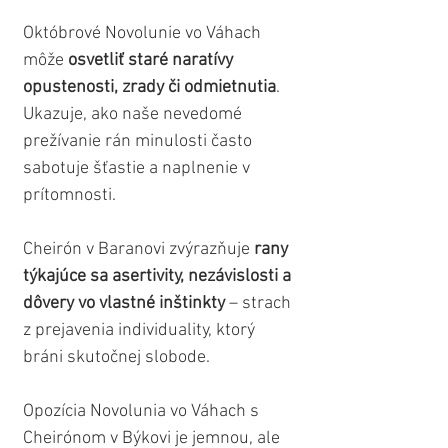
Októbrové Novolunie vo Váhach 
môže 
osvetliť staré naratívy 
opustenosti, zrady či odmietnutia
. 
Ukazuje, ako naše nevedomé 
prežívanie rán minulosti často 
sabotuje šťastie a naplnenie v 
prítomnosti. 
Cheirón v Baranovi zvýrazňuje
 rany 
týkajúce sa asertivity, nezávislosti a 
dôvery vo vlastné inštinkty
 – strach 
z prejavenia individuality, ktorý 
bráni skutočnej slobode.
Opozícia Novolunia vo Váhach s 
Cheirónom v Býkovi je jemnou, ale 