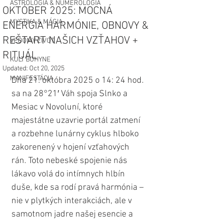
ASTROLÓGIA & NUMEROLÓGIA
OKTÓBER 2025: MOCNÁ
MYSTIKA & MÁGIA
ENERGIA HARMÓNIE, OBNOVY &
REŠTART NAŠICH VZŤAHOV +
VEDOMÝ ŽIVOT
RITUÁL
KULT BOHYNE
Updated:
Oct 20, 2025
MANIFESTÁCIA
Dňa 21. októbra 2025 o 14: 24 hod. 
sa na 28°21′ Váh spoja Slnko a 
Mesiac v Novoluní, ktoré 
majestátne uzavrie portál zatmení 
a rozbehne lunárny cyklus hlboko 
zakorenený v hojení vzťahových 
rán. Toto nebeské spojenie nás 
lákavo volá do intímnych hlbín 
duše, kde sa rodí pravá harmónia – 
nie v plytkých interakciách, ale v 
samotnom jadre našej esencie a 