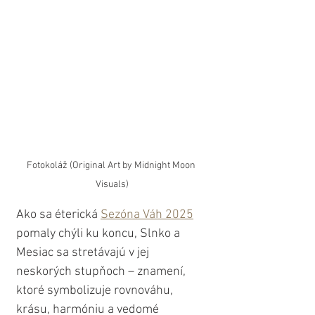
Fotokoláž (Original Art by Midnight Moon 
Visuals)
Ako sa éterická 
Sezóna Váh 2025
pomaly chýli ku koncu, Slnko a 
Mesiac sa stretávajú v jej 
neskorých stupňoch – znamení, 
ktoré symbolizuje rovnováhu, 
krásu, harmóniu a vedomé 