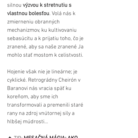
silnou 
výzvou k stretnutiu s 
vlastnou bolesťou
. Volá nás k 
zmierneniu obranných 
mechanizmov, ku kultivovaniu 
sebasúcitu a k prijatiu toho, čo je 
zranené, aby sa naše zranené Ja 
mohlo stať mostom k celistvosti.
Hojenie však nie je lineárne; je 
cyklické. Retrográdny Cheirón v 
Baranovi nás vracia späť ku 
koreňom, aby sme ich 
transformovali a premenili staré 
rany na zdroj vnútornej sily a 
hlbšej múdrosti...