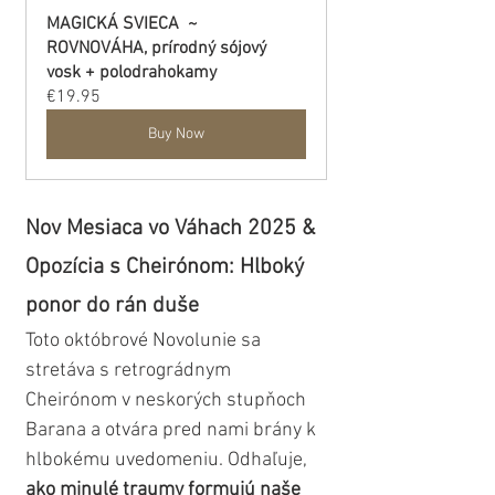
MAGICKÁ SVIECA  ~ 
ROVNOVÁHA, prírodný sójový 
vosk + polodrahokamy
€19.95
Buy Now
Nov Mesiaca vo Váhach 2025 & 
Opozícia s Cheirónom: Hlboký 
ponor do rán duše
Toto októbrové Novolunie sa 
stretáva s retrográdnym 
Cheirónom v neskorých stupňoch 
Barana a otvára pred nami brány k 
hlbokému uvedomeniu. Odhaľuje, 
ako minulé traumy formujú naše 