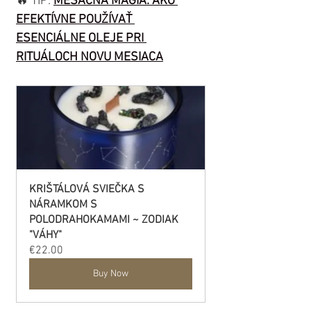
🔥 TIP: 
MESAČNÁ MÁGIA: AKO 
EFEKTÍVNE POUŽÍVAŤ 
ESENCIÁLNE OLEJE PRI 
RITUÁLOCH NOVU MESIACA
KRIŠTÁLOVÁ SVIEČKA S 
NÁRAMKOM S 
POLODRAHOKAMAMI ~ ZODIAK 
"VÁHY"
€22.00
Buy Now