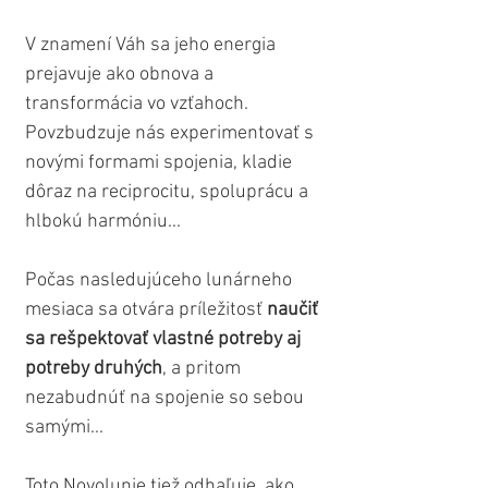
V znamení Váh sa jeho energia 
prejavuje ako obnova a 
transformácia vo vzťahoch. 
Povzbudzuje nás experimentovať s 
novými formami spojenia, kladie 
dôraz na reciprocitu, spoluprácu a 
hlbokú harmóniu...
Počas nasledujúceho lunárneho 
mesiaca sa otvára príležitosť 
naučiť 
sa rešpektovať vlastné potreby aj 
potreby druhých
, a pritom 
nezabudnúť na spojenie so sebou 
samými...
Toto Novolunie tiež odhaľuje, ako 