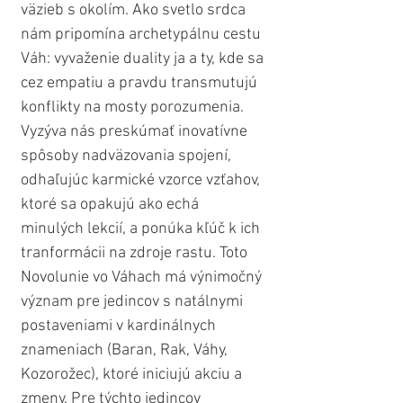
väzieb s okolím. Ako svetlo srdca 
nám pripomína archetypálnu cestu 
Váh: vyvaženie duality ja a ty, kde sa 
cez empatiu a pravdu transmutujú 
konflikty na mosty porozumenia. 
Vyzýva nás preskúmať inovatívne 
spôsoby nadväzovania spojení, 
odhaľujúc karmické vzorce vzťahov, 
ktoré sa opakujú ako echá 
minulých lekcií, a ponúka kľúč k ich 
tranformácii na zdroje rastu. Toto 
Novolunie vo Váhach má výnimočný 
význam pre jedincov s natálnymi 
postaveniami v kardinálnych 
znameniach (Baran, Rak, Váhy, 
Kozorožec), ktoré iniciujú akciu a 
zmeny. Pre týchto jedincov 