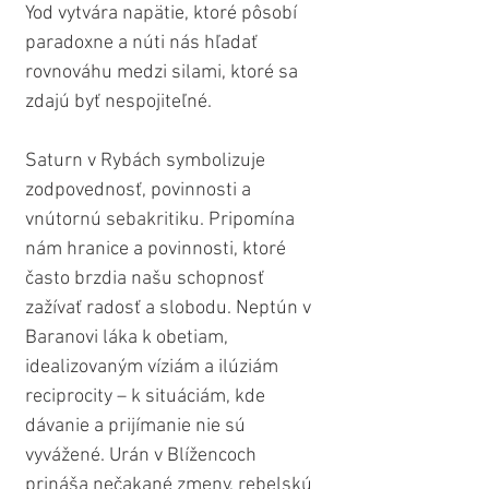
Yod vytvára napätie, ktoré pôsobí 
paradoxne a núti nás hľadať 
rovnováhu medzi silami, ktoré sa 
zdajú byť nespojiteľné.
Saturn v Rybách symbolizuje 
zodpovednosť, povinnosti a 
vnútornú sebakritiku. Pripomína 
nám hranice a povinnosti, ktoré 
často brzdia našu schopnosť 
zažívať radosť a slobodu. Neptún v 
Baranovi láka k obetiam, 
idealizovaným víziám a ilúziám 
reciprocity – k situáciám, kde 
dávanie a prijímanie nie sú 
vyvážené. Urán v Blížencoch 
prináša nečakané zmeny, rebelskú 