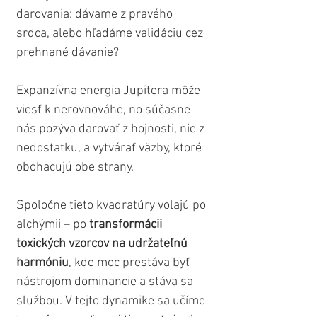
darovania: dávame z pravého 
srdca, alebo hľadáme validáciu cez 
prehnané dávanie? 
Expanzívna energia Jupitera môže 
viesť k nerovnováhe, no súčasne 
nás pozýva darovať z hojnosti, nie z 
nedostatku, a vytvárať väzby, ktoré 
obohacujú obe strany.
Spoločne tieto kvadratúry volajú po 
alchýmii – po 
transformácii 
toxických vzorcov na udržateľnú 
harmóniu
, kde moc prestáva byť 
nástrojom dominancie a stáva sa 
službou. V tejto dynamike sa učíme 