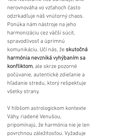
nerovnováha vo vzťahoch často 
odzrkadľuje náš vnútorný chaos. 
Ponúka nám nástroje na jeho 
harmonizáciu cez väčší súcit, 
spravodlivosť a úprimnú 
komunikáciu. Učí nás, že 
skutočná 
harmónia nevzniká vyhýbaním sa 
konfliktom
, ale skrze pozorné 
počúvanie, autentické zdieľanie a 
hľadanie stredu, ktorý rešpektuje 
všetky strany.
V hlbšom astrologickom kontexte 
Váhy, riadené Venušou, 
pripomínajú, že harmónia nie je len 
povrchnou záležitosťou. Vyžaduje 