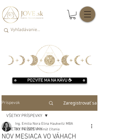
POZVITE MA NA KÁVU ☕️
Zaregistrovať sa
Príspevok
VŠETKY PRÍSPEVKY
Ing. Emilia Nora Elina Haukwitz MBA
VŠETKY PRÍSPEVKY
Oct 14, 2025
9 minút čítania
NOV MESIACA VO VÁHACH