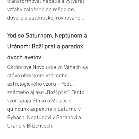
transformovať napätie a vytvárať 
vzťahy založené na rešpekte, 
dôvere a autentickej rovnováhe...
Yod so Saturnom, Neptúnom a 
Uránom: Boží prst a paradox 
dvoch svetov
Októbrové Novolunie vo Váhach sa 
stáva ohniskom vzácneho 
astrologického vzoru – Yodu, 
známeho aj ako „Boží prst“. Tento 
vzor spája Slnko a Mesiac s 
quincunx aspektmi k Saturnu v 
Rybách, Neptúnovi v Baranovi a 
Uránu v Blížencoch. 