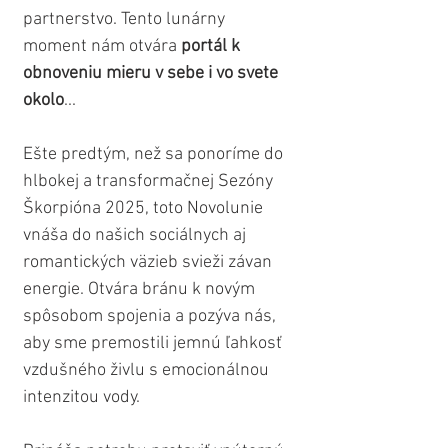
partnerstvo. Tento lunárny 
moment nám otvára 
portál k 
obnoveniu mieru v sebe i vo svete 
okolo
...
Ešte predtým, než sa ponoríme do 
hlbokej a transformačnej Sezóny 
Škorpióna 2025, toto Novolunie 
vnáša do našich sociálnych aj 
romantických väzieb svieži závan 
energie. Otvára bránu k novým 
spôsobom spojenia a pozýva nás, 
aby sme premostili jemnú ľahkosť 
vzdušného živlu s emocionálnou 
intenzitou vody. 