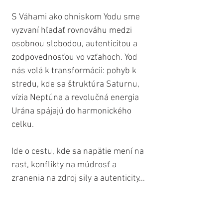
S Váhami ako ohniskom Yodu sme 
vyzvaní hľadať rovnováhu medzi 
osobnou slobodou, autenticitou a 
zodpovednosťou vo vzťahoch. Yod 
nás volá k transformácii: pohyb k 
stredu, kde sa štruktúra Saturnu, 
vízia Neptúna a revolučná energia 
Urána spájajú do harmonického 
celku. 
Ide o cestu, kde sa napätie mení na 
rast, konflikty na múdrosť a 
zranenia na zdroj sily a autenticity...
🔥 TIP: 
7 ESEJSKÝCH ZRKADIEL: 
ČO NÁM NAŠE VZŤAHY SKUTOČNE 