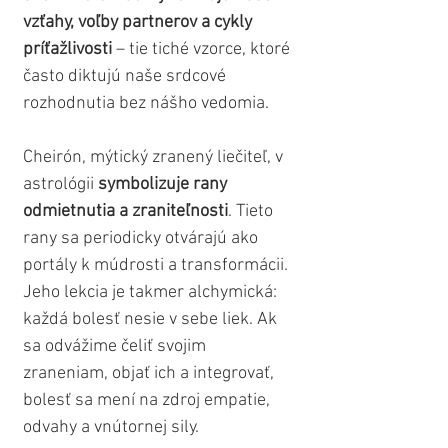
vzťahy, voľby partnerov a cykly 
príťažlivosti 
– tie tiché vzorce, ktoré 
často diktujú naše srdcové 
rozhodnutia bez nášho vedomia.
Cheirón, mýtický zranený liečiteľ, v 
astrológii 
symbolizuje rany 
odmietnutia a zraniteľnosti
. Tieto 
rany sa periodicky otvárajú ako 
portály k múdrosti a transformácii. 
Jeho lekcia je takmer alchymická: 
každá bolesť nesie v sebe liek. Ak 
sa odvážime čeliť svojim 
zraneniam, objať ich a integrovať, 
bolesť sa mení na zdroj empatie, 
odvahy a vnútornej sily.