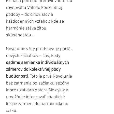
Prináša potrebu pretaviť vnútornú 
rovnováhu Váh do konkrétnej 
podoby – do činov, slov a 
každodenných vzťahov, kde sa 
harmónia stáva žitou 
skúsenosťou...
Novolunie vždy predstavuje portál 
nových začiatkov – čas, kedy 
sadíme semienka individuálnych 
zámerov do kolektívnej pôdy 
budúcnosti
. Toto je prvé Novolunie 
bez zatmenia od začiatku sezóny, 
ktoré uzatvára doterajšie cykly a 
umožňuje integrovať chaotické 
lekcie zatmení do harmonického 
celku.