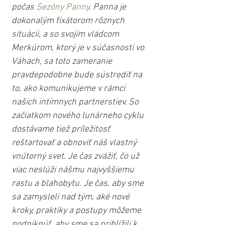
počas 
Sezóny Panny
. Panna je 
dokonalým fixátorom rôznych 
situácii, a so svojím vládcom 
Merkúrom, ktorý je v súčasnosti vo 
Váhach, sa toto zameranie 
pravdepodobne bude sústrediť na 
to, ako komunikujeme v rámci 
našich intímnych partnerstiev. So 
začiatkom nového lunárneho cyklu 
dostávame tiež príležitosť 
reštartovať a obnoviť náš vlastný 
vnútorný svet. Je čas zvážiť, čo už 
viac neslúži nášmu najvyššiemu 
rastu a blahobytu. Je čas, aby sme 
sa zamysleli nad tým, aké nové 
kroky, praktiky a postupy môžeme 
podniknúť, aby sme sa priblížili k 