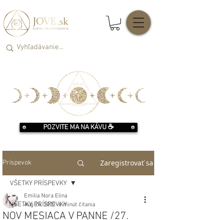
POZVITE MA NA KÁVU ☕️
Zaregistrovať sa
Príspevok
VŠETKY PRÍSPEVKY
Emilia Nora Elina
VŠETKY PRÍSPEVKY
Aug 24, 2022
6 minút čítania
NOV MESIACA V PANNE /27.