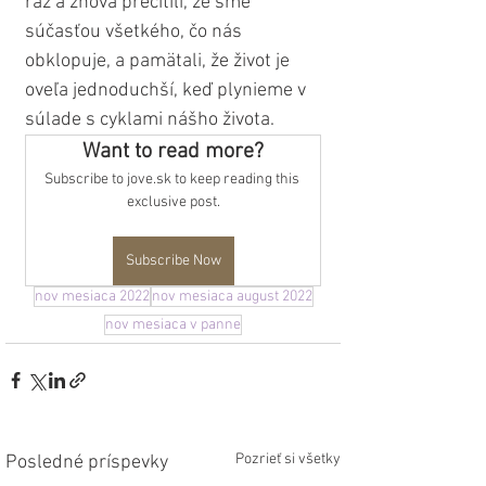
raz a znova precítili, že sme 
súčasťou všetkého, čo nás 
obklopuje, a pamätali, že život je 
oveľa jednoduchší, keď plynieme v 
súlade s cyklami nášho života.
Want to read more?
Subscribe to jove.sk to keep reading this 
exclusive post.
Subscribe Now
nov mesiaca 2022
nov mesiaca august 2022
nov mesiaca v panne
Pozrieť si všetky
Posledné príspevky