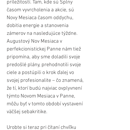
príležitostí. Tam, kde sú Splny 
časom vyvrcholenia a akcie, sú 
Novy Mesiaca časom oddychu, 
dobitia energie a stanovenia 
zámerov na nasledujúce týždne. 
Augustový Nov Mesiaca v 
perfekcionistickej Panne nám tiež 
pripomína, aby sme doladili svoje 
predošlé plány, prehodnotili svoje 
ciele a postúpili o krok ďalej vo 
svojej profesionalite – čo znamená, 
že tí, ktorí budú najviac ovplyvnení 
týmto Novom Mesiaca v Panne, 
môžu byť v tomto období vystavení 
väčšej sebakritike.
Urobte si teraz pri čítaní chvíľku 