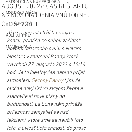
ASTROLÓGIA & NUMEROLÓGIA
AUGUST 2022/: ČAS REŠTARTU
MYSTIKA & MÁGIA
& ZNOVUNÁJDENIA VNÚTORNEJ
CELISTVOSTI
VEDOMÝ ŽIVOT
Ako sa august chýli ku svojmu 
KULT BOHYNE
koncu, prináša so sebou začiatok 
MANIFESTÁCIA
nového lunárneho cyklu s Novom 
Mesiaca v znamení Panny, ktorý 
vyvrcholí 27. augusta 2022 o 10:16 
hod. Je to ideálny čas naplno prijať 
atmosféru 
Sezóny Panny
 tým, že 
otočíte nový list vo svojom živote a 
stanovíte si nové plány do 
budúcnosti. La Luna nám prináša 
príležitosť zamyslieť sa nad 
lekciami, ktoré sme sa naučili toto 
leto, a uviesť tieto znalosti do praxe 