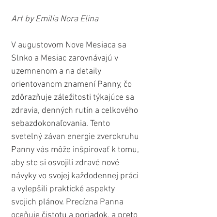
Art by Emilia Nora Elina
V augustovom Nove Mesiaca sa 
Slnko a Mesiac zarovnávajú v 
uzemnenom a na detaily 
orientovanom znamení Panny, čo 
zdôrazňuje záležitosti týkajúce sa 
zdravia, denných rutín a celkového 
sebazdokonaľovania. Tento 
svetelný závan energie zverokruhu 
Panny vás môže inšpirovať k tomu, 
aby ste si osvojili zdravé nové 
návyky vo svojej každodennej práci 
a vylepšili praktické aspekty 
svojich plánov. Precízna Panna 
oceňuje čistotu a poriadok, a preto 