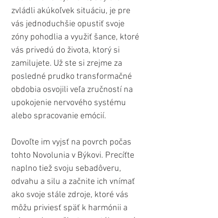
zvládli akúkoľvek situáciu, je pre 
vás jednoduchšie opustiť svoje 
zóny pohodlia a využiť šance, ktoré 
vás privedú do života, ktorý si 
zamilujete. Už ste si zrejme za 
posledné prudko transformačné 
obdobia osvojili veľa zručností na 
upokojenie nervového systému 
alebo spracovanie emócií. 
Dovoľte im vyjsť na povrch počas 
tohto Novolunia v Býkovi. Precíťte 
naplno tiež svoju sebadôveru, 
odvahu a silu a začnite ich vnímať 
ako svoje stále zdroje, ktoré vás 
môžu priviesť späť k harmónii a 