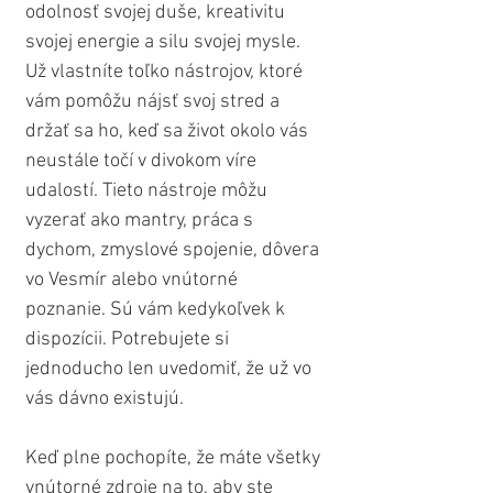
odolnosť svojej duše, kreativitu 
svojej energie a silu svojej mysle. 
Už vlastníte toľko nástrojov, ktoré 
vám pomôžu nájsť svoj stred a 
držať sa ho, keď sa život okolo vás 
neustále točí v divokom víre 
udalostí. Tieto nástroje môžu 
vyzerať ako mantry, práca s 
dychom, zmyslové spojenie, dôvera 
vo Vesmír alebo vnútorné 
poznanie. Sú vám kedykoľvek k 
dispozícii. Potrebujete si 
jednoducho len uvedomiť, že už vo 
vás dávno existujú.
Keď plne pochopíte, že máte všetky 
vnútorné zdroje na to, aby ste 