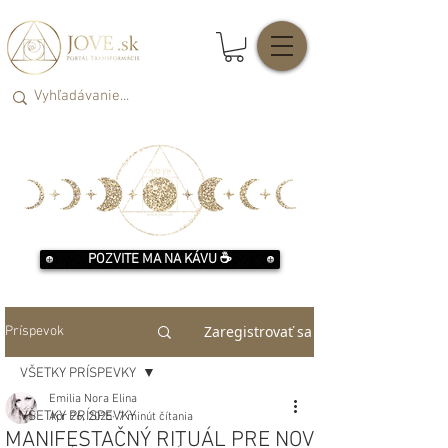
POZVITE MA NA KÁVU ☕️
Zaregistrovať sa
Príspevok
VŠETKY PRÍSPEVKY
Emilia Nora Elina
VŠETKY PRÍSPEVKY
Apr 26, 2025
7 minút čítania
MANIFESTAČNÝ RITUÁL PRE NOV