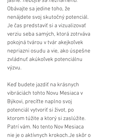
jasné: 
nebojte sa neznámeho
. 
Obávajte sa jedine toho, že 
nenájdete svoj skutočný potenciál. 
Je čas predstaviť si a vizualizovať 
verziu seba samých, ktorá zotrváva 
pokojná tvárou v tvár akejkoľvek 
nepriazni osudu a vie, ako úspešne 
zvládnuť akúkoľvek potenciálnu 
výzvu. 
Keď budete jazdiť na krásnych 
vibráciách tohto Novu Mesiaca v 
Býkovi, precíťte naplno svoj 
potenciál vytvoriť si život, po 
ktorom túžite a ktorý si zaslúžite. 
Patrí vám. No tento Nov Mesiaca 
nie je o aktívnych krokoch.Je skôr o 