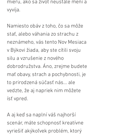
mieru, ako sa život neustále mení a 
vyvíja.
Namiesto obáv z toho, čo sa môže 
stať, alebo váhania zo strachu z 
neznámeho, vás tento Nov Mesiaca 
v Býkovi žiada, aby ste cítili svoju 
silu a vzrušenie z nového 
dobrodružstva. Áno, zrejme budete 
mať obavy, strach a pochybnosti, je 
to prirodzená súčasť nás... ale 
vedzte, že aj napriek nim môžete 
ísť vpred. 
A aj keď sa naplní váš najhorší 
scenár, máte schopnosť kreatívne 
vyriešiť akýkoľvek problém, ktorý 