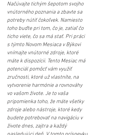
Načúvajte tichým šepotom svojho 
vnútorného poznania a zbavte sa 
potreby nútiť čokoľvek. Namiesto 
toho buďte pri tom, čo je, zatiaľ čo 
ticho viete, čo sa má stať. Pri práci 
s týmto Novom Mesiaca v Býkovi 
vnímajte vnútorné zdroje, ktoré 
máte k dispozícii. Tento Mesiac má 
potenciál pomôcť vám využiť 
zručnosti, ktoré už vlastníte, na 
vytvorenie harmónie a rovnováhy 
vo vašom živote. Je to vaša 
pripomienka toho, že máte všetky 
zdroje alebo nástroje, ktoré kedy 
budete potrebovať na navigáciu v 
živote dnes, zajtra a každý 
nasledujúci deň. V tomto príspevku 