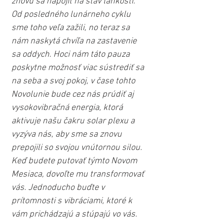
znovu sa napojiť na stav ľahkosti. 
Od posledného lunárneho cyklu 
sme toho veľa zažili, no teraz sa 
nám naskytá chvíľa na zastavenie 
sa oddych. Hoci nám táto pauza 
poskytne možnosť viac sústrediť sa 
na seba a svoj pokoj, v čase tohto 
Novolunie bude cez nás prúdiť aj 
vysokovibračná energia, ktorá 
aktivuje našu čakru solar plexu a 
vyzýva nás, aby sme sa znovu 
prepojili so svojou vnútornou silou. 
Keď budete putovať týmto Novom 
Mesiaca, dovoľte mu transformovať 
vás. Jednoducho buďte v 
prítomnosti s vibráciami, ktoré k 
vám prichádzajú a stúpajú vo vás. 