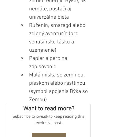
zemitú energiu Býka), ak 
nemáte, postačí aj 
univerzálna biela
Ruženín, smaragd alebo 
zelený aventurín (pre 
venušínsku lásku a 
uzemnenie)
Papier a pero na 
zapisovanie
Malá miska so zeminou, 
pieskom alebo rastlinou 
(symbol spojenia Býka so 
Zemou)
Want to read more?
Subscribe to jove.sk to keep reading this 
exclusive post.