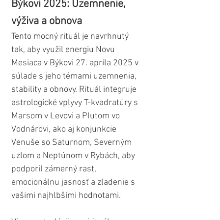
Býkovi 2025: Uzemnenie, 
výživa a obnova
Tento mocný rituál je navrhnutý 
tak, aby využil energiu Novu 
Mesiaca v Býkovi 27. apríla 2025 v 
súlade s jeho témami uzemnenia, 
stability a obnovy. Rituál integruje 
astrologické vplyvy T-kvadratúry s 
Marsom v Levovi a Plutom vo 
Vodnárovi, ako aj konjunkcie 
Venuše so Saturnom, Severným 
uzlom a Neptúnom v Rybách, aby 
podporil zámerný rast, 
emocionálnu jasnosť a zladenie s 
vašimi najhlbšími hodnotami.