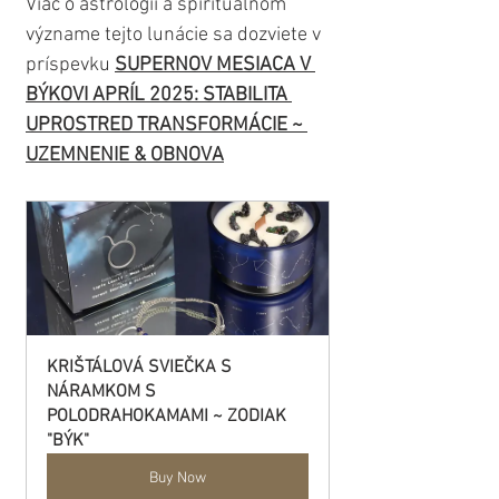
Viac o astrológii a spirituálnom 
význame tejto lunácie sa dozviete v 
príspevku 
SUPERNOV MESIACA V 
BÝKOVI APRÍL 2025: STABILITA 
UPROSTRED TRANSFORMÁCIE ~ 
UZEMNENIE & OBNOVA
KRIŠTÁLOVÁ SVIEČKA S 
NÁRAMKOM S 
POLODRAHOKAMAMI ~ ZODIAK 
"BÝK"
Buy Now