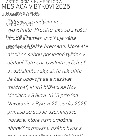
ASTROLÓGIA & NUMEROLÓGIA
MESIACA V BÝKOVI 2025
MYSTIKA & MÁGIA
Updated:
Apr 28, 2025
Zhlboka sa nadýchnite a 
VEDOMÝ ŽIVOT
vydýchnite. Precíťte, ako sa z vašej 
KULT BOHYNE
hrude a ramien uvoľňuje váha, 
možno až ťažké bremeno, ktoré ste 
MANIFESTÁCIA
niesli so sebou posledné týždne v 
období Zatmení. Uvoľnite aj čeľusť 
a roztiahnite ruky, ak to tak cítite. 
Je čas upokojiť sa a nasávať 
múdrosť, ktorú blížiacI sa Nov 
Mesiaca v Býkovi 2025 prináša. 
Novolunie v Býkovi 27. apríla 2025 
prináša so sebou uzemňujúce 
vibrácie, ktoré nám umožnia 
obnoviť rovnováhu nášho bytia a 