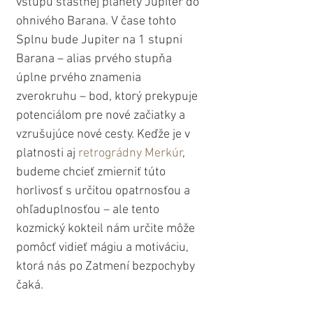
vstupu šťastnej planéty Jupiter do 
ohnivého Barana. V čase tohto 
Splnu bude Jupiter na 1 stupni 
Barana – alias prvého stupňa 
úplne prvého znamenia 
zverokruhu – bod, ktorý prekypuje 
potenciálom pre nové začiatky a 
vzrušujúce nové cesty. Keďže je v 
platnosti aj 
retrográdny Merkúr
, 
budeme chcieť zmierniť túto 
horlivosť s určitou opatrnosťou a 
ohľaduplnosťou – ale tento 
kozmický kokteil nám určite môže 
pomôcť vidieť mágiu a motiváciu, 
ktorá nás po Zatmení bezpochyby 
čaká.