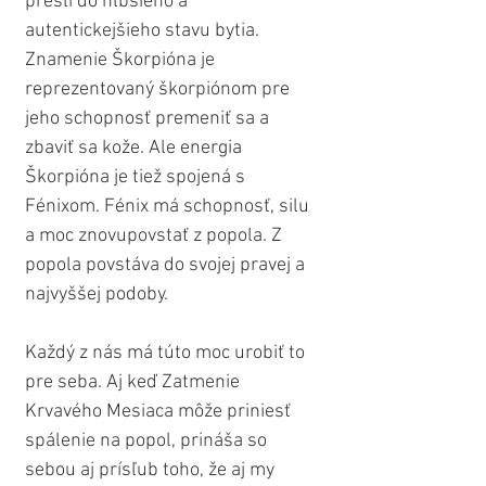
prešli do hlbšieho a 
autentickejšieho stavu bytia. 
Znamenie Škorpióna je 
reprezentovaný škorpiónom pre 
jeho schopnosť premeniť sa a 
zbaviť sa kože. Ale energia 
Škorpióna je tiež spojená s 
Fénixom. Fénix má schopnosť, silu 
a moc znovupovstať z popola. Z 
popola povstáva do svojej pravej a 
najvyššej podoby.
Každý z nás má túto moc urobiť to 
pre seba. Aj keď Zatmenie 
Krvavého Mesiaca môže priniesť 
spálenie na popol, prináša so 
sebou aj prísľub toho, že aj my 