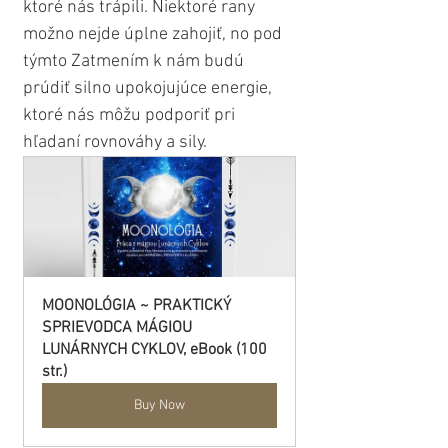
ktoré nás trápili. Niektoré rany 
možno nejde úplne zahojiť, no pod 
týmto Zatmením k nám budú 
prúdiť silno upokojujúce energie, 
ktoré nás môžu podporiť pri 
hľadaní rovnováhy a sily.
MOONOLÓGIA ~ PRAKTICKÝ 
SPRIEVODCA MÁGIOU 
LUNÁRNYCH CYKLOV, eBook (100 
str.)
Buy Now