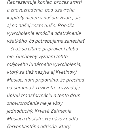
Reprezentuje koniec, proces smrti 
a znovuzrodenia, bod uzavretia 
kapitoly nielen v našom živote, ale 
aj na našej ceste duše. Prináša 
vyvrcholenie emócii a odstránenie 
všetkého, čo potrebujeme zanechať 
– či už sa cítime pripravení alebo 
nie. Duchovný význam tohto 
májového lunárneho vyvrcholenia, 
ktorý sa tiež nazýva aj Kvetinový 
Mesiac, nám pripomína, že prechod 
od semena k rozkvetu si vyžaduje 
úplnú transformáciu a tento druh 
znovuzrodenia nie je vždy 
jednoduchý. Krvavé Zatmenia 
Mesiaca dostali svoj názov podľa 
červenkastého odtieňa, ktorý 