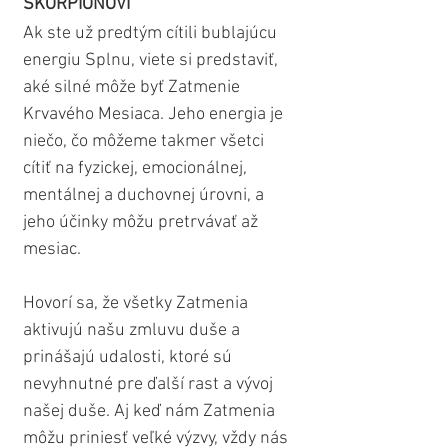
ŠKORPIÓNOVI
Ak ste už predtým cítili bublajúcu 
energiu Splnu, viete si predstaviť, 
aké silné môže byť Zatmenie 
Krvavého Mesiaca. Jeho energia je 
niečo, čo môžeme takmer všetci 
cítiť na fyzickej, emocionálnej, 
mentálnej a duchovnej úrovni, a 
jeho účinky môžu pretrvávať až 
mesiac.
Hovorí sa, že všetky Zatmenia 
aktivujú našu zmluvu duše a 
prinášajú udalosti, ktoré sú 
nevyhnutné pre ďalší rast a vývoj 
našej duše. Aj keď nám Zatmenia 
môžu priniesť veľké výzvy, vždy nás 