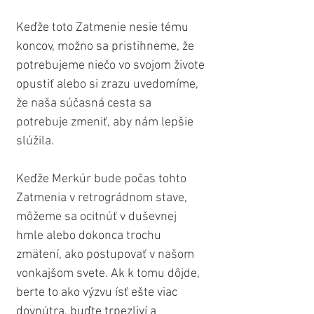
Keďže toto Zatmenie nesie tému 
koncov, možno sa pristihneme, že 
potrebujeme niečo vo svojom živote 
opustiť alebo si zrazu uvedomíme, 
že naša súčasná cesta sa 
potrebuje zmeniť, aby nám lepšie 
slúžila.
Keďže Merkúr bude počas tohto 
Zatmenia v retrográdnom stave, 
môžeme sa ocitnúť v duševnej 
hmle alebo dokonca trochu 
zmätení, ako postupovať v našom 
vonkajšom svete. Ak k tomu dôjde, 
berte to ako výzvu ísť ešte viac 
dovnútra, buďte trpezliví a 