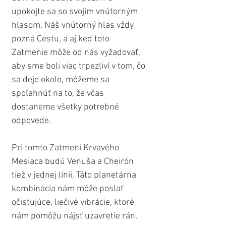
upokojte sa so svojím vnútorným 
hlasom. Náš vnútorný hlas vždy 
pozná Cestu, a aj keď toto 
Zatmenie môže od nás vyžadovať, 
aby sme boli viac trpezliví v tom, čo 
sa deje okolo, môžeme sa 
spoľahnúť na to, že včas 
dostaneme všetky potrebné 
odpovede.
Pri tomto Zatmení Krvavého 
Mesiaca budú Venuša a Cheirón 
tiež v jednej línii. Táto planetárna 
kombinácia nám môže poslať 
očisťujúce, liečivé vibrácie, ktoré 
nám pomôžu nájsť uzavretie rán, 