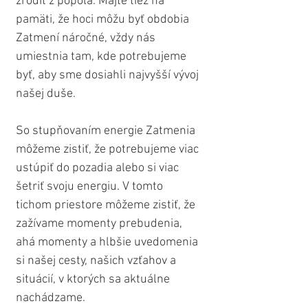
zrodiť z popola. Majte tiež na 
pamäti, že hoci môžu byť obdobia 
Zatmení náročné, vždy nás 
umiestnia tam, kde potrebujeme 
byť, aby sme dosiahli najvyšší vývoj 
našej duše.
So stupňovaním energie Zatmenia 
môžeme zistiť, že potrebujeme viac 
ustúpiť do pozadia alebo si viac 
šetriť svoju energiu. V tomto 
tichom priestore môžeme zistiť, že 
zažívame momenty prebudenia, 
ahá momenty a hlbšie uvedomenia 
si našej cesty, našich vzťahov a 
situácií, v ktorých sa aktuálne 
nachádzame.