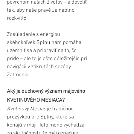
povrchom našich životov – a dovoliť 
tak, aby naše pravé Ja naplno 
rozkvitlo.
Zosúladenie s energiou 
akéhokoľvek Splnu nám pomáha 
uzemniť sa a pripraviť na to, čo 
príde – ale to je ešte dôležitejšie pri 
navigácii v zákrutách sezóny 
Zatmenia. 
Aký je duchovný význam májového 
KVETINOVÉHO MESIACA?
Kvetinový Mesiac
 je tradičnou 
prezývkou pre Splny, ktoré sa 
konajú v máji. Toto meno vychádza 
zo skutočnosti, že máj označuje 