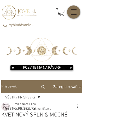
POZVITE MA NA KÁVU ☕️
Zaregistrovať sa
Príspevok
VŠETKY PRÍSPEVKY
Emilia Nora Elina
VŠETKY PRÍSPEVKY
May 10, 2022
7 minút čítania
KVETINOVÝ SPLN & MOCNÉ