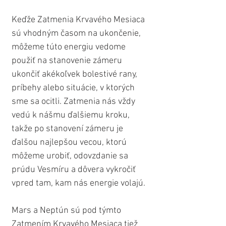
Keďže Zatmenia Krvavého Mesiaca 
sú vhodným časom na ukončenie, 
môžeme túto energiu vedome 
použiť na stanovenie zámeru 
ukončiť akékoľvek bolestivé rany, 
príbehy alebo situácie, v ktorých 
sme sa ocitli. Zatmenia nás vždy 
vedú k nášmu ďalšiemu kroku, 
takže po stanovení zámeru je 
ďalšou najlepšou vecou, ​​ktorú 
môžeme urobiť, odovzdanie sa 
prúdu Vesmíru a dôvera vykročiť 
vpred tam, kam nás energie volajú.
Mars a Neptún sú pod týmto 
Zatmením Krvavého Mesiaca tiež 