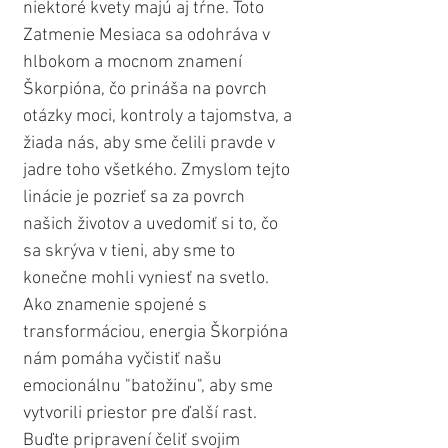
niektoré kvety majú aj tŕne. Toto 
Zatmenie Mesiaca sa odohráva v 
hlbokom a mocnom znamení 
Škorpióna, čo prináša na povrch 
otázky moci, kontroly a tajomstva, a 
žiada nás, aby sme čelili pravde v 
jadre toho všetkého. Zmyslom tejto 
linácie je pozrieť sa za povrch 
našich životov a uvedomiť si to, čo 
sa skrýva v tieni, aby sme to 
konečne mohli vyniesť na svetlo. 
Ako znamenie spojené s 
transformáciou, energia Škorpióna 
nám pomáha vyčistiť našu 
emocionálnu "batožinu", aby sme 
vytvorili priestor pre ďalší rast. 
Buďte pripravení čeliť svojim 