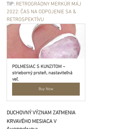
TIP: 
RETROGRÁDNY MERKÚR MÁJ 
2022: ČAS NA ODPOJENIE SA & 
RETROSPEKTÍVU
POLMESIAC S KUNZITOM ~ 
strieborný prsteň, nastaviteľná 
veľ.
Buy Now
DUCHOVNÝ VÝZNAM ZATMENIA 
KRVAVÉHO MESIACA V 