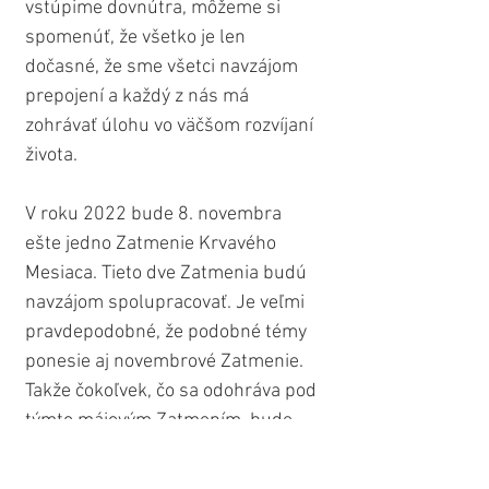
vstúpime dovnútra, môžeme si 
spomenúť, že všetko je len 
dočasné, že sme všetci navzájom 
prepojení a každý z nás má 
zohrávať úlohu vo väčšom rozvíjaní 
života.
V roku 2022 bude 8. novembra 
ešte jedno Zatmenie Krvavého 
Mesiaca. Tieto dve Zatmenia budú 
navzájom spolupracovať. Je veľmi 
pravdepodobné, že podobné témy 
ponesie aj novembrové Zatmenie. 
Takže čokoľvek, čo sa odohráva pod 
týmto májovým Zatmením, bude 
kľúčovou témou aj v novembri. 