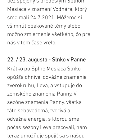
tiež spojený s predošlým Splnom 
Mesiaca v znamení Vodnára, ktorý 
sme mali 24.7.2021. Môžeme si 
všimnúť opakované témy alebo 
možno zmiernenie všetkého, čo pre 
nás v tom čase vrelo.
22. / 23. augusta - Slnko v Panne
Krátko po Splne Mesiaca Slnko 
opúšťa ohnivé, odvážne znamenie 
zverokruhu, Leva, a vstupuje do 
zemského znamenia Panny. V 
sezóne znamenia Panny, všetka 
táto sebavedomá, tvorivá a 
odvážna energia, s ktorou sme 
počas sezóny Leva pracovali, nám 
teraz umožňuje spojiť sa s našou 