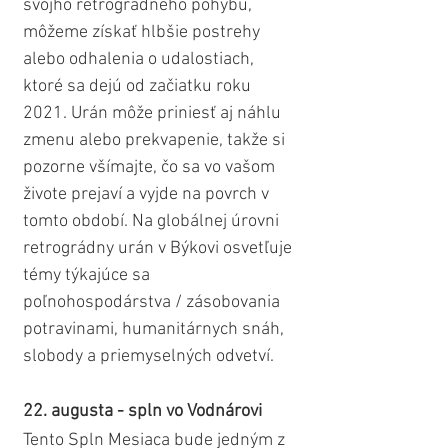
svojho retrográdneho pohybu, 
môžeme získať hlbšie postrehy 
alebo odhalenia o udalostiach, 
ktoré sa dejú od začiatku roku 
2021. Urán môže priniesť aj náhlu 
zmenu alebo prekvapenie, takže si 
pozorne všímajte, čo sa vo vašom 
živote prejaví a vyjde na povrch v 
tomto období. Na globálnej úrovni 
retrográdny urán v Býkovi osvetľuje 
témy týkajúce sa 
poľnohospodárstva / zásobovania 
potravinami, humanitárnych snáh, 
slobody a priemyselných odvetví. 
22. augusta - spln vo Vodnárovi
Tento Spln Mesiaca bude jedným z 