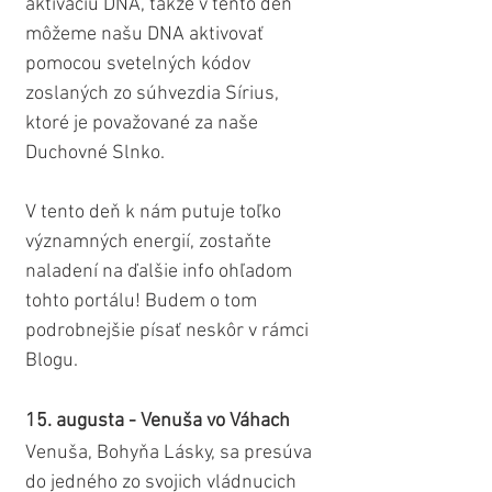
aktiváciu DNA, takže v tento deň 
môžeme našu DNA aktivovať 
pomocou svetelných kódov 
zoslaných zo súhvezdia Sírius, 
ktoré je považované za naše 
Duchovné Slnko.
V tento deň k nám putuje toľko 
významných energií, zostaňte 
naladení na ďalšie info ohľadom 
tohto portálu! Budem o tom 
podrobnejšie písať neskôr v rámci 
Blogu.
15. augusta - Venuša vo Váhach
Venuša, Bohyňa Lásky, sa presúva 
do jedného zo svojich vládnucich 