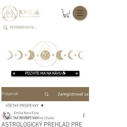
POZVITE MA NA KÁVU ☕️
Zaregistrovať sa
Príspevok
VŠETKY PRÍSPEVKY
Emilia Nora Elina
VŠETKY PRÍSPEVKY
Jul 26, 2021
4 minút čítania
ASTROLOGICKÝ PREHĽAD PRE