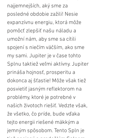
najjemnejších, aký sme za 
posledné obdobie zažili! Nesie 
expanzívnu energiu, ktorá môže 
pomôcť zlepšiť našu náladu a 
umožní nám, aby sme sa cítili 
spojení s niečím väčším, ako sme 
my sami. Jupiter je v čase tohto 
Splnu taktiež veľmi aktívny. Jupiter 
prináša hojnosť, prosperitu a 
dokonca aj šťastie! Môže však tiež 
posvietiť jasným reflektorom na 
problémy, ktoré je potrebné v 
našich životoch riešiť. Vedzte však, 
že všetko, čo príde, bude vďaka 
tejto energii riešené mäkkým a 
jemným spôsobom. Tento Spln je 