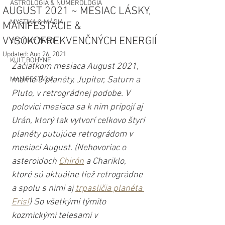
ASTROLÓGIA & NUMEROLÓGIA
AUGUST 2021 ~ MESIAC LÁSKY,
MYSTIKA & MÁGIA
MANIFESTÁCIE &
VYSOKOFREKVENČNÝCH ENERGIÍ
VEDOMÝ ŽIVOT
Updated:
Aug 26, 2021
KULT BOHYNE
Začiatkom mesiaca August 2021, 
máme 3 planéty, Jupiter, Saturn a 
MANIFESTÁCIA
Pluto, v retrográdnej podobe. V 
polovici mesiaca sa k nim pripojí aj 
Urán, ktorý tak vytvorí celkovo štyri 
planéty putujúce retrográdom v 
mesiaci August. (Nehovoriac o 
asteroidoch 
Chirón
 a Chariklo, 
ktoré sú aktuálne tiež retrográdne 
a spolu s nimi aj 
t
rpasličia planéta 
Eris!
) So všetkými týmito 
kozmickými telesami v 