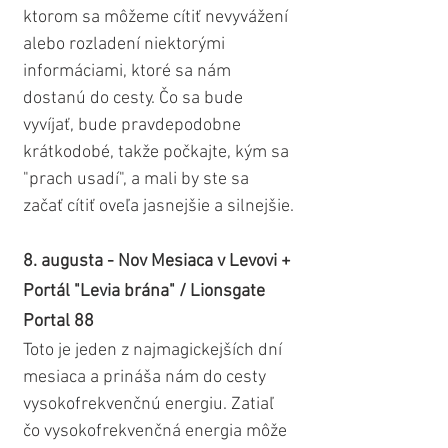
ktorom sa môžeme cítiť nevyvážení 
alebo rozladení niektorými 
informáciami, ktoré sa nám 
dostanú do cesty. Čo sa bude 
vyvíjať, bude pravdepodobne 
krátkodobé, takže počkajte, kým sa 
"prach usadí", a mali by ste sa 
začať cítiť oveľa jasnejšie a silnejšie.
8. augusta - Nov Mesiaca v Levovi + 
Portál "Levia brána" / Lionsgate 
Portal 88
Toto je jeden z najmagickejších dní 
mesiaca a prináša nám do cesty 
vysokofrekvenčnú energiu. Zatiaľ 
čo vysokofrekvenčná energia môže 