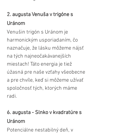
2. augusta Venuša v trigóne s 
Uránom
Venušin trigón s Uránom je 
harmonickým usporiadaním, čo 
naznačuje, že lásku môžeme nájsť 
na tých najneočakávanejších 
miestach! Táto energia je tiež 
úžasná pre naše vzťahy všeobecne 
a pre chvíle, keď si môžeme užívať 
spoločnosť tých, ktorých máme 
radi.
6. augusta - Slnko v kvadratúre s 
Uránom
Potenciálne nestabilný deň, v 