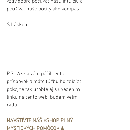
vždy dobré počúvať našu intuíciu a 
používať naše pocity ako kompas.
S Láskou,
P.S.: Ak sa vám páčil tento 
príspevok a máte túžbu ho zdieľať, 
pokojne tak urobte aj s uvedením 
linku na tento web, budem veľmi 
rada.
NAVŠTÍVTE NÁŠ eSHOP PLNÝ 
MYSTICKÝCH POMÔCOK & 