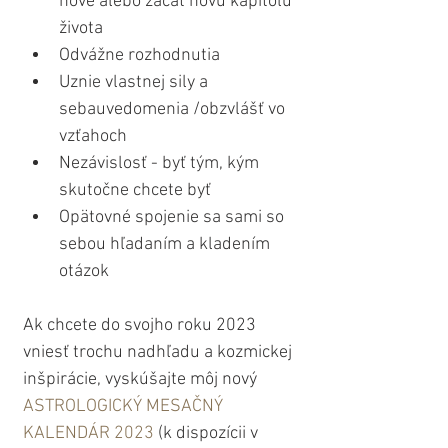
nové alebo začať novú kapitolu 
života
Odvážne rozhodnutia
Uznie vlastnej sily a 
sebauvedomenia /obzvlášť vo 
vzťahoch
Nezávislosť - byť tým, kým 
skutočne chcete byť
Opätovné spojenie sa sami so 
sebou hľadaním a kladením 
otázok
Ak chcete do svojho roku 2023 
vniesť trochu nadhľadu a kozmickej 
inšpirácie, vyskúšajte môj nový 
ASTROLOGICKÝ MESAČNÝ 
KALENDÁR 2023
 (k dispozícii v 