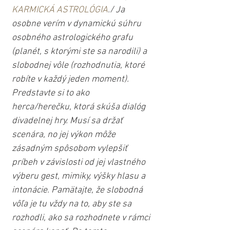
KARMICKÁ ASTROLÓGIA
./ Ja 
osobne verím v dynamickú súhru 
osobného astrologického grafu 
(planét, s ktorými ste sa narodili) a 
slobodnej vôle (rozhodnutia, ktoré 
robíte v každý jeden moment). 
Predstavte si to ako 
herca/herečku, ktorá skúša dialóg 
divadelnej hry. Musí sa držať 
scenára, no jej výkon môže 
zásadným spôsobom vylepšiť 
príbeh v závislosti od jej vlastného 
výberu gest, mimiky, výšky hlasu a 
intonácie. Pamätajte, že slobodná 
vôľa je tu vždy na to, aby ste sa 
rozhodli, ako sa rozhodnete v rámci 