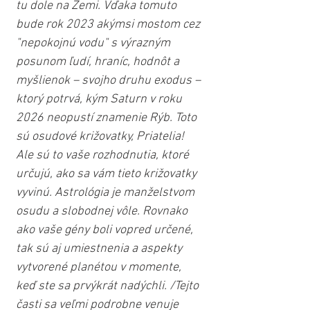
tu dole na Zemi. Vďaka tomuto 
bude rok 2023 akýmsi mostom cez 
"nepokojnú vodu" s výrazným 
posunom ľudí, hraníc, hodnôt a 
myšlienok – svojho druhu exodus – 
ktorý potrvá, kým Saturn v roku 
2026 neopustí znamenie Rýb. Toto 
sú osudové križovatky, Priatelia! 
Ale sú to vaše rozhodnutia, ktoré 
určujú, ako sa vám tieto križovatky 
vyvinú. Astrológia je manželstvom 
osudu a slobodnej vôle. Rovnako 
ako vaše gény boli vopred určené, 
tak sú aj umiestnenia a aspekty 
vytvorené planétou v momente, 
keď ste sa prvýkrát nadýchli. /Tejto 
časti sa veľmi podrobne venuje 