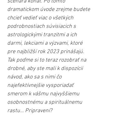
scenára konať. Po tomto 
dramatickom úvode zrejme budete 
chcieť vedieť viac o všetkých 
podrobnostiach súvisiacich s 
astrologickými tranzitmi a ich 
darmi, lekciami a výzvami, ktoré 
pre najbližší rok 2023 prinášajú. 
Tak poďme si to teraz rozobrať na 
drobné, aby ste mali k dispozícii 
návod, ako sa s nimi čo 
najefektívnejšie vysporiadať 
smerom k vášmu najvyššiemu 
osobnostnému a spirituálnemu 
rastu... Pripravení?