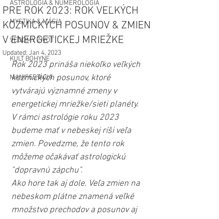
ASTROLÓGIA & NUMEROLÓGIA
PRE ROK 2023: ROK VEĽKÝCH
MYSTIKA & MÁGIA
KOZMICKÝCH POSUNOV & ZMIEN
V ENERGETICKEJ MRIEŽKE
VEDOMÝ ŽIVOT
Updated:
Jan 4, 2023
KULT BOHYNE
Rok 2023 prináša niekoľko veľkých 
kozmických posunov, ktoré 
MANIFESTÁCIA
vytvárajú významné zmeny v 
energetickej mriežke/sieti planéty. 
V rámci astrológie roku 2023 
budeme mať v nebeskej ríši veľa 
zmien. Povedzme, že tento rok 
môžeme očakávať astrologickú 
"dopravnú zápchu".
Ako hore tak aj dole. Veľa zmien na 
nebeskom plátne znamená veľké 
množstvo prechodov a posunov aj 