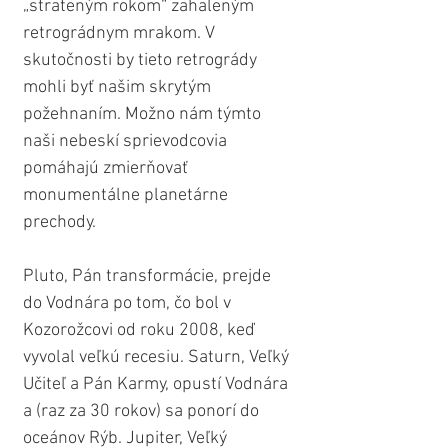
„strateným rokom“ zahaleným 
retrográdnym mrakom. V 
skutočnosti by tieto retrogrády 
mohli byť našim skrytým 
požehnaním. Možno nám týmto 
naši nebeskí sprievodcovia 
pomáhajú zmierňovať 
monumentálne planetárne 
prechody.
Pluto, Pán transformácie, prejde 
do Vodnára po tom, čo bol v 
Kozorožcovi od roku 2008, keď 
vyvolal veľkú recesiu. Saturn, Veľký 
Učiteľ a Pán Karmy, opustí Vodnára 
a (raz za 30 rokov) sa ponorí do 
oceánov Rýb. Jupiter, Veľký 