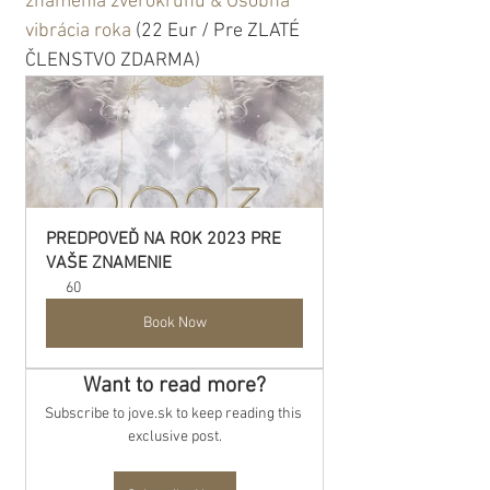
znamenia zverokruhu & Osobná 
vibrácia roka 
(22 Eur / Pre ZLATÉ 
ČLENSTVO ZDARMA)
PREDPOVEĎ NA ROK 2023 PRE 
VAŠE ZNAMENIE
60
Book Now
Want to read more?
Subscribe to jove.sk to keep reading this 
exclusive post.