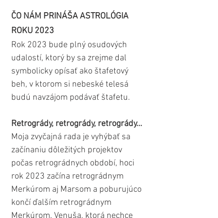
ČO NÁM PRINÁŠA ASTROLÓGIA 
ROKU 2023
Rok 2023 bude plný osudových 
udalostí, ktorý by sa zrejme dal 
symbolicky opísať ako štafetový 
beh, v ktorom si nebeské telesá 
budú navzájom podávať štafetu.
Retrogrády, retrogrády, retrogrády...
Moja zvyčajná rada je vyhýbať sa 
začínaniu dôležitých projektov 
počas retrográdnych období, hoci 
rok 2023 začína retrográdnym 
Merkúrom aj Marsom a poburujúco 
končí ďalším retrográdnym 
Merkúrom. Venuša, ktorá nechce 