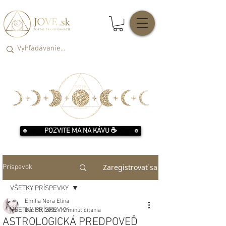
POZVITE MA NA KÁVU ☕️
Zaregistrovať sa
Príspevok
VŠETKY PRÍSPEVKY
Emilia Nora Elina
VŠETKY PRÍSPEVKY
Dec 30, 2022
12 minút čítania
ASTROLOGICKÁ PREDPOVEĎ