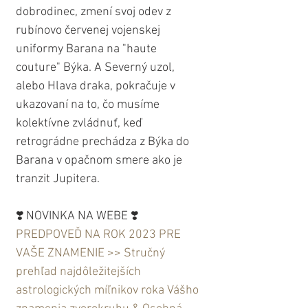
dobrodinec, zmení svoj odev z 
rubínovo červenej vojenskej 
uniformy Barana na "haute 
couture" Býka. A Severný uzol, 
alebo Hlava draka, pokračuje v 
ukazovaní na to, čo musíme 
kolektívne zvládnuť, keď 
retrográdne prechádza z Býka do 
Barana v opačnom smere ako je 
tranzit Jupitera.
❣️ NOVINKA NA WEBE ❣️ 
PREDPOVEĎ NA ROK 2023 PRE 
VAŠE ZNAMENIE >> Stručný 
prehľad najdôležitejších 
astrologických míľnikov roka Vášho 