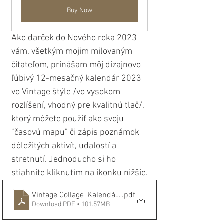
Buy Now
Ako darček do Nového roka 2023 
vám, všetkým mojim milovaným 
čitateľom, prinášam môj dizajnovo 
ľúbivý 12-mesačný kalendár 2023 
vo Vintage štýle /vo vysokom 
rozlíšení, vhodný pre kvalitnú tlač/, 
ktorý môžete použiť ako svoju 
"časovú mapu" či zápis poznámok 
dôležitých aktivít, udalostí a 
stretnutí. Jednoducho si ho 
stiahnite kliknutím na ikonku nižšie.
Vintage Collage_Kalendár 2023_JOVE.sk
.pdf
Download PDF • 101.57MB