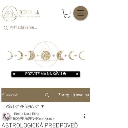
POZVITE MA NA KÁVU ☕️
Zaregistrovať sa
Príspevok
VŠETKY PRÍSPEVKY
Emilia Nora Elina
VŠETKY PRÍSPEVKY
May 1, 2022
9 minút čítania
ASTROLOGICKÁ PREDPOVEĎ