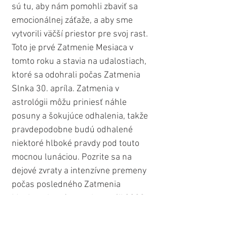
sú tu, aby nám pomohli zbaviť sa 
emocionálnej záťaže, a aby sme 
vytvorili väčší priestor pre svoj rast. 
Toto je prvé Zatmenie Mesiaca v 
tomto roku a stavia na udalostiach, 
ktoré sa odohrali počas Zatmenia 
Slnka 30. apríla. Zatmenia v 
astrológii môžu priniesť náhle 
posuny a šokujúce odhalenia, takže 
pravdepodobne budú odhalené 
niektoré hlboké pravdy pod touto 
mocnou lunáciou. Pozrite sa na 
dejové zvraty a intenzívne premeny 
počas posledného Zatmenia 
Mesiaca, ktoré nastalo v máji 2022. 
Viac sa dočítate v príspevku 
KVETINOVÝ SPLN & MOCNÉ 