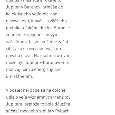
udalostí mesiaca a roka je tu! 
Jupiter v Baranovi prináša do 
kolektívneho Vedomia viac 
nezávislosti, inovácií a väčšieho 
podnikateľského ducha. Baran je 
znamenie spojené s novými 
začiatkami, takže môžeme začať 
cítiť, ako sa veci posúvajú do 
nového stavu. Na osobnej úrovni 
môže byť Jupiter v Baranovi veľmi 
motivujúcim a energizujúcim 
umiestnením. 
V poslednej dobe sa na oblohe 
udialo veľa významných tranzitov 
Jupitera, pretože to bola dôležitá 
súčasť mocného stellia v Rybách, 