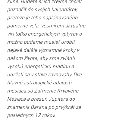
silné. Budete si ich zrejme chcieť 
poznačiť do svojich kalendárov, 
pretože je toho naplánovaného 
pomerne veľa. Vesmírom aktuálne 
víri toľko energetických vplyvov a 
možno budeme musieť urobiť 
nejaké ďalšie významné kroky v 
našom živote, aby sme zvládli 
vysokú energetickú hladinu a 
udržali sa v stave rovnováhy. Dve 
hlavné astrologické udalosti 
mesiaca sú Zatmenie Krvavého 
Mesiaca a presun Jupitera do 
znamenia Barana po prvýkrát za 
posledných 12 rokov. 