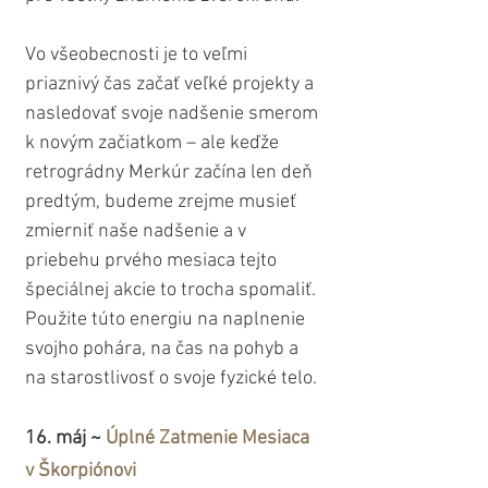
Vo všeobecnosti je to veľmi 
priaznivý čas začať veľké projekty a 
nasledovať svoje nadšenie smerom 
k novým začiatkom – ale keďže 
retrográdny Merkúr začína len deň 
predtým, budeme zrejme musieť 
zmierniť naše nadšenie a v 
priebehu prvého mesiaca tejto 
špeciálnej akcie to trocha spomaliť. 
Použite túto energiu na naplnenie 
svojho pohára, na čas na pohyb a 
na starostlivosť o svoje fyzické telo.
16. máj ~ 
Úplné Zatmenie Mesiaca 
v Škorpiónovi