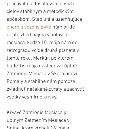
pracovať na dosahovaní našich 
cieľov stabilným a metodickým 
spôsobom. Stabilná a uzemňujúca 
energia sezóny Býka
 nám príde 
určite vhod najmä v polovici 
mesiaca, keďže 10. mája nám do 
retrográdu vojde druhá planéta v 
tomto roku, Merkúr, po ktorom 
bude 16. mája nasledovať úplné 
Zatmenie Mesiaca v Škorpiónovi. 
Pomaly a stabilne nám pomôže 
zvládnuť nečakané zvraty a zachytiť 
všetky vesmírne krivky.
Krvavé Zatmenie Mesiaca je 
úplným Zatmením Mesiaca v 
Splne, ktoré vrcholí 16. mája. 