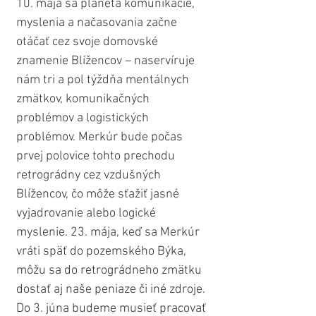
10. mája sa planéta komunikácie, 
myslenia a načasovania začne 
otáčať cez svoje domovské 
znamenie Blížencov – naservíruje 
nám tri a pol týždňa mentálnych 
zmätkov, komunikačných 
problémov a logistických 
problémov. Merkúr bude počas 
prvej polovice tohto prechodu 
retrográdny cez vzdušných 
Blížencov, čo môže sťažiť jasné 
vyjadrovanie alebo logické 
myslenie. 23. mája, keď sa Merkúr 
vráti späť do pozemského Býka, 
môžu sa do retrográdneho zmätku 
dostať aj naše peniaze či iné zdroje. 
Do 3. júna budeme musieť pracovať 