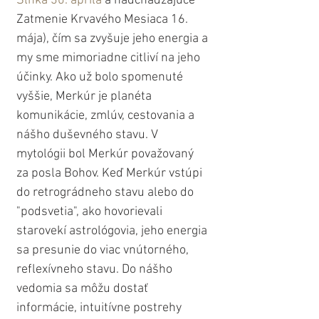
Slnka 30. apríla
 a nadchádzajúce 
Zatmenie Krvavého Mesiaca 16. 
mája), čím sa zvyšuje jeho energia a 
my sme mimoriadne citliví na jeho 
účinky. Ako už bolo spomenuté 
vyššie, Merkúr je planéta 
komunikácie, zmlúv, cestovania a 
nášho duševného stavu. V 
mytológii bol Merkúr považovaný 
za posla Bohov. Keď Merkúr vstúpi 
do retrográdneho stavu alebo do 
"podsvetia", ako hovorievali 
starovekí astrológovia, jeho energia 
sa presunie do viac vnútorného, ​​
reflexívneho stavu. Do nášho 
vedomia sa môžu dostať 
informácie, intuitívne postrehy 