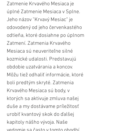
Zatmenie Krvavého Mesiaca je 
úplné Zatmenie Mesiaca v Splne. 
Jeho názov "Krvavý Mesiac“ je 
odovodený od jeho červenkastého 
odtieňa, ktoré dosiahne po úplnom 
Zatmení. Zatmenia Krvavého 
Mesiaca sú neuveriteľne silné 
kozmické udalosti. Predstavujú 
obdobie uzatvárania a koncov. 
Môžu tiež odhaliť informácie, ktoré 
boli predtým skryté. Zatmenia 
Krvavého Mesiaca sú body, v 
ktorých sa aktivuje zmluva našej 
duše a my dostávame príležitosť 
urobiť kvantový skok do ďalšej 
kapitoly nášho vývoja. Naše 
vedomie sa často v tomto obodbí 