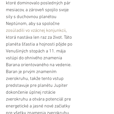
ktoré dominovalo posledných pár 
mesiacov, a zároveň spojilo svoje 
sily s duchovnou planétou 
Neptúnom, aby sa spoločne 
zosúladili vo vzácnej konjunkcii
, 
ktorá nastáva len raz za život. Táto 
planéta šťastia a hojnosti pôjde po 
Venušiných stopách a 11. mája 
vstúpi do ohnivého znamenia 
Barana orientovaného na vedenie. 
Baran je prvým znamením 
zverokruhu, takže tento vstup 
predstavuje pre planétu Jupiter 
dokončenie úplnej rotácie 
zverokruhu a otvára potenciál pre 
energetické a jasné nové začiatky 
pre všetky znamenia zverokruhu. 