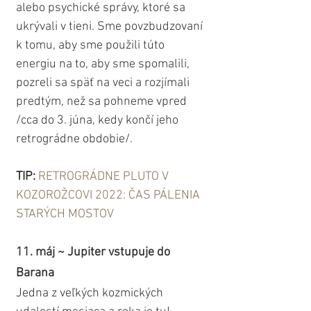
alebo psychické správy, ktoré sa 
ukrývali v tieni. Sme povzbudzovaní 
k tomu, aby sme použili túto 
energiu na to, aby sme spomalili, 
pozreli sa späť na veci a rozjímali 
predtým, než sa pohneme vpred 
/cca do 3. júna, kedy končí jeho 
retrográdne obdobie/. 
TIP: 
RETROGRÁDNE PLUTO V 
KOZOROŽCOVI 2022: ČAS PÁLENIA 
STARÝCH MOSTOV
11. máj ~ Jupiter vstupuje do 
Barana
Jedna z veľkých kozmických 