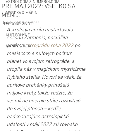
ASTROLÓGIA & NUMEROLÓGIA
PRE MÁJ 2022: VŠETKO SA
MYSTIKA & MÁGIA
MENÍ...
Updated:
May 23, 2022
VEDOMÝ ŽIVOT
Astrológia apríla naštartovala 
KULT BOHYNE
sezónu Zatmenia, poslúžila 
prvému 
retrográdu roka 2022
 po 
MANIFESTÁCIA
mesiacoch s nulovým počtom 
planét vo svojom retrográde, a 
utopila nás v magickom mysticizme 
Rybieho stellia. Hovorí sa však, že 
aprílové prehánky prinášajú 
májové kvety, takže vedzte, že 
vesmírne energie stále rozkvitajú 
do svojej plnosti – keďže 
nadchádzajúce astrologické 
udalosti v máji 2022 sú rovnako 