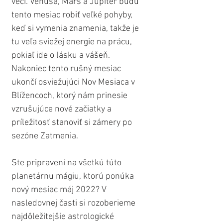
veci. Venuša, Mars a Jupiter budú 
tento mesiac robiť veľké pohyby, 
keď si vymenia znamenia, takže je 
tu veľa sviežej energie na prácu, 
pokiaľ ide o lásku a vášeň. 
Nakoniec tento rušný mesiac 
ukončí osviežujúci Nov Mesiaca v 
Blížencoch, ktorý nám prinesie 
vzrušujúce nové začiatky a 
príležitosť stanoviť si zámery po 
sezóne Zatmenia.
Ste pripravení na všetkú túto 
planetárnu mágiu, ktorú ponúka 
nový mesiac máj 2022? V 
nasledovnej časti si rozoberieme 
najdôležitejšie astrologické 