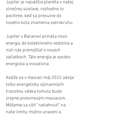
Jupiter je najväčšia planéta v našej 
slnečnej sústave, rozhodne to 
pocítime, keď sa presunie do 
nového kúta znamenia zverokruhu.
Jupiter v Baranovi prináša novú 
energiu do kolektívneho vedomia a 
núti nás premýšľať o nových 
začiatkoch. Táto energia je vysoko 
energická a inovatívna.
Keďže sa v mesiaci máj 2022 odvíja 
toľko energeticky významných 
tranzitov, vďaka tomuto bude 
zrejme prelomovým mesiacom. 
Môžeme sa cítiť "natiahnutí" na 
naše limity, možno unavení a 