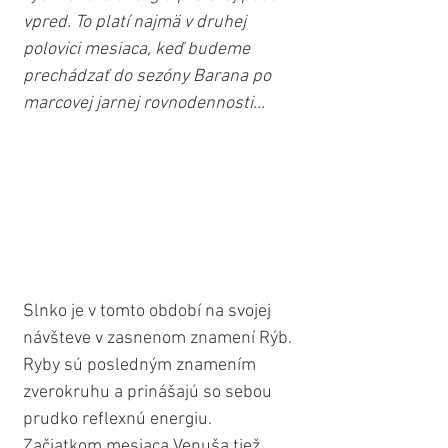
vpred. To platí najmä v druhej 
polovici mesiaca, keď budeme 
prechádzať do sezóny Barana po 
marcovej jarnej rovnodennosti...
Slnko je v tomto období na svojej 
návšteve v zasnenom znamení Rýb. 
Ryby sú posledným znamením 
zverokruhu a prinášajú so sebou 
prudko reflexnú energiu. 
Začiatkom mesiaca Venuša tiež 