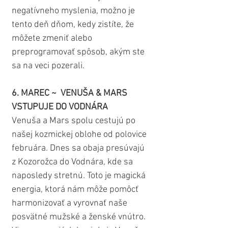
negatívneho myslenia, možno je 
tento deň dňom, kedy zistíte, že 
môžete zmeniť alebo 
preprogramovať spôsob, akým ste 
sa na veci pozerali.
6. MAREC ~  VENUŠA & MARS 
VSTUPUJE DO VODNÁRA
Venuša a Mars spolu cestujú po 
našej kozmickej oblohe od polovice 
februára. Dnes sa obaja presúvajú 
z Kozorožca do Vodnára, kde sa 
naposledy stretnú. Toto je magická 
energia, ktorá nám môže pomôcť 
harmonizovať a vyrovnať naše 
posvätné mužské a ženské vnútro. 