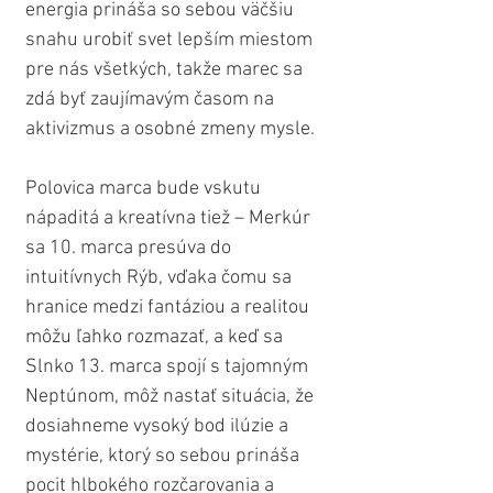
energia prináša so sebou väčšiu 
snahu urobiť svet lepším miestom 
pre nás všetkých, takže marec sa 
zdá byť zaujímavým časom na 
aktivizmus a osobné zmeny mysle.
Polovica marca bude vskutu 
nápaditá a kreatívna tiež – Merkúr 
sa 10. marca presúva do 
intuitívnych Rýb, vďaka čomu sa 
hranice medzi fantáziou a realitou 
môžu ľahko rozmazať, a keď sa 
Slnko 13. marca spojí s tajomným 
Neptúnom, môž nastať situácia, že 
dosiahneme vysoký bod ilúzie a 
mystérie, ktorý so sebou prináša 
pocit hlbokého rozčarovania a 