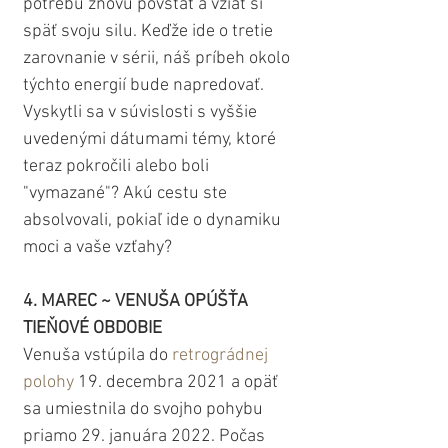
potrebu znovu povstať a vziať si 
späť svoju silu. Keďže ide o tretie 
zarovnanie v sérii, náš príbeh okolo 
týchto energií bude napredovať. 
Vyskytli sa v súvislosti s vyššie 
uvedenými dátumami témy, ktoré 
teraz pokročili alebo boli 
"vymazané"? Akú cestu ste 
absolvovali, pokiaľ ide o dynamiku 
moci a vaše vzťahy?
4. MAREC ~ VENUŠA OPÚŠŤA 
TIEŇOVÉ OBDOBIE
Venuša vstúpila do 
retrográdnej 
polohy
 19. decembra 2021 a opäť 
sa umiestnila do svojho pohybu 
priamo 29. januára 2022. Počas 