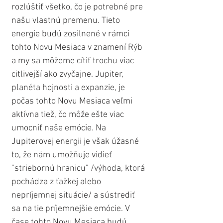
rozlúštiť všetko, čo je potrebné pre 
našu vlastnú premenu. Tieto 
energie budú zosilnené v rámci 
tohto Novu Mesiaca v znamení Rýb 
a my sa môžeme cítiť trochu viac 
citlivejší ako zvyčajne. Jupiter, 
planéta hojnosti a expanzie, je 
počas tohto Novu Mesiaca veľmi 
aktívna tiež, čo môže ešte viac 
umocniť naše emócie. Na 
Jupiterovej energii je však úžasné 
to, že nám umožňuje vidieť 
"striebornú hranicu" /výhoda, ktorá 
pochádza z ťažkej alebo 
nepríjemnej situácie/ a sústrediť 
sa na tie príjemnejšie emócie. V 
čase tohto Novu Mesiaca budú 