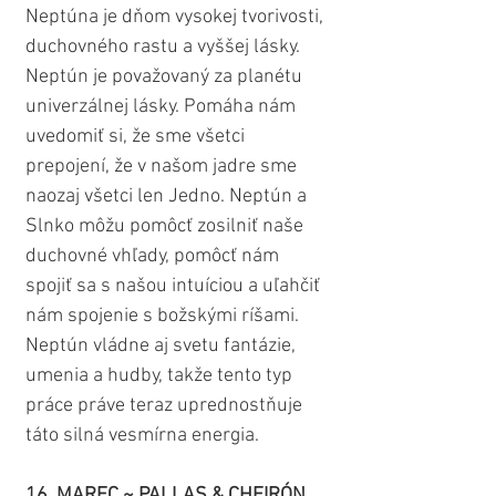
Neptúna je dňom vysokej tvorivosti, 
duchovného rastu a vyššej lásky. 
Neptún je považovaný za planétu 
univerzálnej lásky. Pomáha nám 
uvedomiť si, že sme všetci 
prepojení, že v našom jadre sme 
naozaj všetci len Jedno. Neptún a 
Slnko môžu pomôcť zosilniť naše 
duchovné vhľady, pomôcť nám 
spojiť sa s našou intuíciou a uľahčiť 
nám spojenie s božskými ríšami. 
Neptún vládne aj svetu fantázie, 
umenia a hudby, takže tento typ 
práce práve teraz uprednostňuje 
táto silná vesmírna energia.
16. MAREC ~ PALLAS & CHEIRÓN 