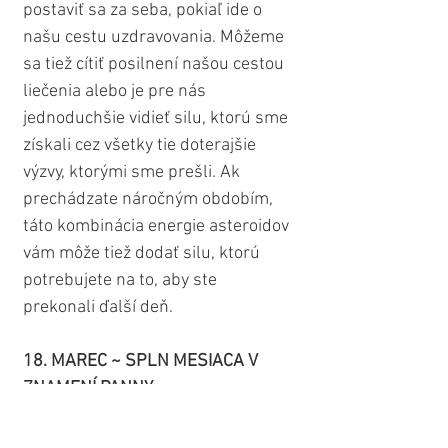
postaviť sa za seba, pokiaľ ide o 
našu cestu uzdravovania. Môžeme 
sa tiež cítiť posilnení našou cestou 
liečenia alebo je pre nás 
jednoduchšie vidieť silu, ktorú sme 
získali cez všetky tie doterajšie 
výzvy, ktorými sme prešli. Ak 
prechádzate náročným obdobím, 
táto kombinácia energie asteroidov 
vám môže tiež dodať silu, ktorú 
potrebujete na to, aby ste 
prekonali ďalší deň.
18. MAREC ~ SPLN MESIACA V 
ZNAMENÍ PANNY
Spln Mesiaca v znamení Panny nás 
vedie priamo do Jarnej 