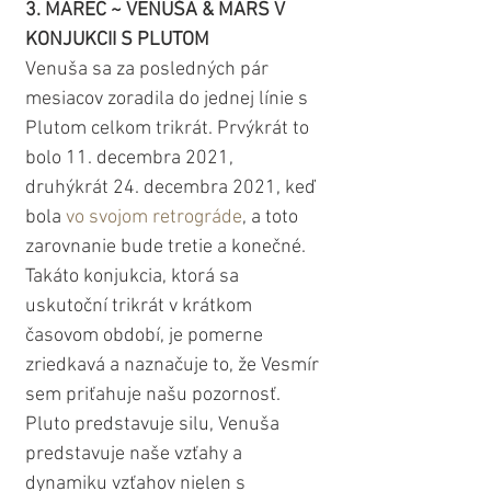
3. MAREC ~ VENUŠA & MARS V 
KONJUKCII S PLUTOM
Venuša sa za posledných pár 
mesiacov zoradila do jednej línie s 
Plutom celkom trikrát. Prvýkrát to 
bolo 11. decembra 2021, 
druhýkrát 24. decembra 2021, keď 
bola 
vo svojom retrográde
, a toto 
zarovnanie bude tretie a konečné. 
Takáto konjukcia, ktorá sa 
uskutoční trikrát v krátkom 
časovom období, je pomerne 
zriedkavá a naznačuje to, že Vesmír 
sem priťahuje našu pozornosť. 
Pluto predstavuje silu, Venuša 
predstavuje naše vzťahy a 
dynamiku vzťahov nielen s 