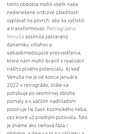
tohto obdobia mohli všetk naše 
nedoriešené srdcové záležitosti 
vyplávať na povrch, aby sa vyčistili 
a transformovali. 
Retrográdna 
Venuša
 zosilnila zastaranú 
dynamiku vzťahov a 
sebaobmedzujúce presvedčenia, 
ktoré nám mohli brániť v realizácii 
nášho plného potenciálu. Aj keď 
Venuša nie je od konca januára 
2022 v retrográde, stále sa 
pohybuje po vesmírnej oblohe 
pomaly a s väčším nadhľadom 
pozoruje tie časti kozmického neba, 
cez ktoré už predtým putovala. Toto 
je známe ako tieňová fáza / 
obdobie, a deje sa to na začiatku a 