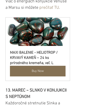
Viac o energiách konjukcie Venuše 
a Marsu si môžete 
prečítať TU
.
MAXI BALENIE - HELIOTROP / 
KRVAVÝ KAMEŇ ~ 24 ks 
prírodného kremeňa, veľ. L
Buy Now
13. MAREC ~ SLNKO V KONJUKCII 
S NEPTÚNOM
Každoročné stretnutie Slnka a 