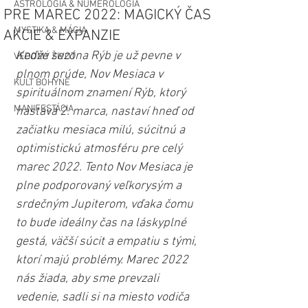
ASTROLÓGIA & NUMEROLÓGIA
PRE MAREC 2022: MAGICKÝ ČAS
MYSTIKA & MÁGIA
AKCIE & EXPANZIE
Keďže sezóna Rýb je už pevne v 
VEDOMÝ ŽIVOT
plnom prúde, Nov Mesiaca v 
KULT BOHYNE
spirituálnom znamení Rýb, ktorý 
MANIFESTÁCIA
nastáva 2. marca, nastaví hneď od 
začiatku mesiaca milú, súcitnú a 
optimistickú atmosféru pre celý 
marec 2022. Tento Nov Mesiaca je 
plne podporovaný veľkorysým a 
srdečným Jupiterom, vďaka čomu 
to bude ideálny čas na láskyplné 
gestá, väčší súcit a empatiu s tými, 
ktorí majú problémy. Marec 2022 
nás žiada, aby sme prevzali 
vedenie, sadli si na miesto vodiča 