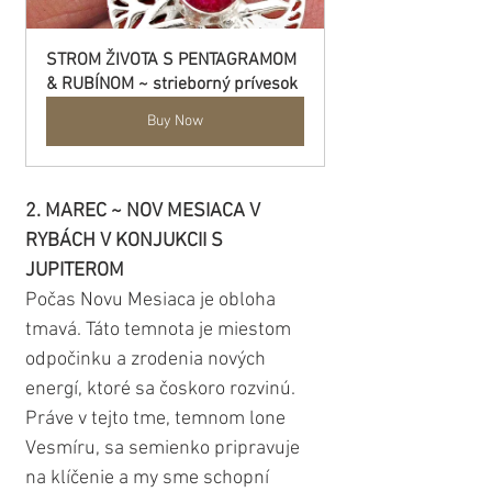
STROM ŽIVOTA S PENTAGRAMOM 
& RUBÍNOM ~ strieborný prívesok
Buy Now
2. MAREC ~ NOV MESIACA V 
RYBÁCH V KONJUKCII S 
JUPITEROM
Počas Novu Mesiaca je obloha 
tmavá. Táto temnota je miestom 
odpočinku a zrodenia nových 
energí, ktoré sa čoskoro rozvinú. 
Práve v tejto tme, temnom lone 
Vesmíru, sa semienko pripravuje 
na klíčenie a my sme schopní 