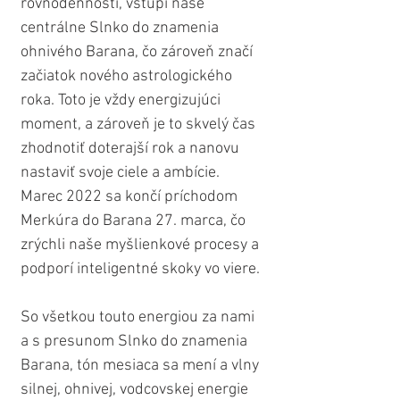
rovnodennosti, vstúpi naše 
centrálne Slnko do znamenia 
ohnivého Barana, čo zároveň značí 
začiatok nového astrologického 
roka. Toto je vždy energizujúci 
moment, a zároveň je to skvelý čas 
zhodnotiť doterajší rok a nanovu 
nastaviť svoje ciele a ambície. 
Marec 2022 sa končí príchodom 
Merkúra do Barana 27. marca, čo 
zrýchli naše myšlienkové procesy a 
podporí inteligentné skoky vo viere. 
So všetkou touto energiou za nami 
a s presunom Slnko do znamenia 
Barana, tón mesiaca sa mení a vlny 
silnej, ohnivej, vodcovskej energie 