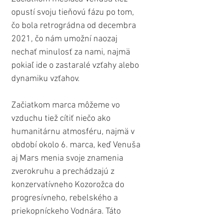
opustí svoju tieňovú fázu po tom, 
čo bola retrográdna od decembra 
2021, čo nám umožní naozaj 
nechať minulosť za nami, najmä 
pokiaľ ide o zastaralé vzťahy alebo 
dynamiku vzťahov.
Začiatkom marca môžeme vo 
vzduchu tiež cítiť niečo ako 
humanitárnu atmosféru, najmä v 
období okolo 6. marca, keď Venuša 
aj Mars menia svoje znamenia 
zverokruhu a prechádzajú z 
konzervatívneho Kozorožca do 
progresívneho, rebelského a 
priekopníckeho Vodnára. Táto 