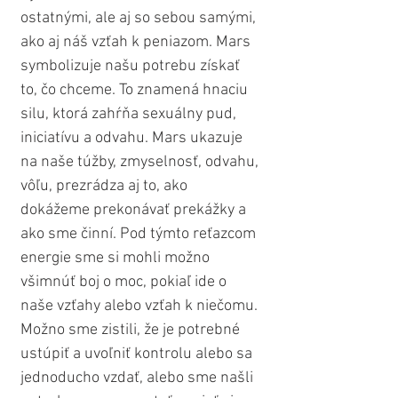
ostatnými, ale aj so sebou samými, 
ako aj náš vzťah k peniazom. Mars 
symbolizuje našu potrebu získať 
to, čo chceme. To znamená hnaciu 
silu, ktorá zahŕňa sexuálny pud, 
iniciatívu a odvahu. Mars ukazuje 
na naše túžby, zmyselnosť, odvahu, 
vôľu, prezrádza aj to, ako 
dokážeme prekonávať prekážky a 
ako sme činní. Pod týmto reťazcom 
energie sme si mohli možno 
všimnúť boj o moc, pokiaľ ide o 
naše vzťahy alebo vzťah k niečomu. 
Možno sme zistili, že je potrebné 
ustúpiť a uvoľniť kontrolu alebo sa 
jednoducho vzdať, alebo sme našli 