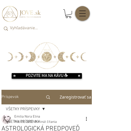
POZVITE MA NA KÁVU ☕️
Zaregistrovať sa
Príspevok
VŠETKY PRÍSPEVKY
Emilia Nora Elina
VŠETKY PRÍSPEVKY
Feb 22, 2022
8 minút čítania
ASTROLOGICKÁ PREDPOVEĎ