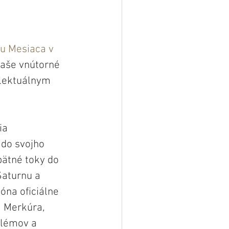
u Mesiaca v 
naše vnútorné 
lektuálnym 
ia 
 do svojho 
pätné toky do 
Saturnu a 
óna oficiálne 
 Merkúra, 
blémov a 