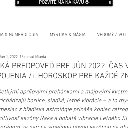
POZVITE MA NA KÁVU ☕️
IA & NUMEROLÓGIA
MYSTIKA & MÁGIA
VEDOMÝ ŽIVOT
Jun 1, 2022
18 minút čítania
KÁ PREDPOVEĎ PRE JÚN 2022: ČAS 
POJENIA /+ HOROSKOP PRE KAŽDÉ Z
šetkými aprílovými prehánkami a májovými kvetmi
prichádzajú horúce, sladké, letné vibrácie – a to m
 mesiac z hľadiska astrológie prináša koniec retro
citlivosť sezóny Raka a bohaté vibrácie Letného Sl
ográdom za nami a slnečnou novou sezónou na obz