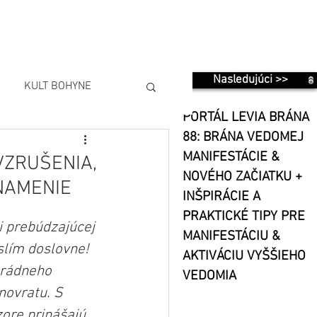
Nasledujúci >>
KULT BOHYNE
PORTÁL LEVIA BRÁNA
88: BRÁNA VEDOMEJ
MANIFESTÁCIE &
VZRUŠENIA,
NOVÉHO ZAČIATKU +
NAMENIE
INŠPIRÁCIE A
PRAKTICKÉ TIPY PRE
 prebúdzajúcej 
MANIFESTÁCIU &
yslím doslovne! 
AKTIVÁCIU VYŠŠIEHO
grádneho 
VEDOMIA
novratu. S 
ore prinášajú 