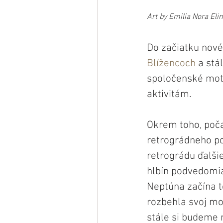
Art by Emilia Nora Eli
Do začiatku nov
Blížencoch
 a stá
spoločenské mot
aktivitám. 
Okrem toho, poč
retrográdneho po
retrográdu ďalši
hlbín podvedomia
Neptúna začína te
rozbehla svoj mo
stále si budeme 