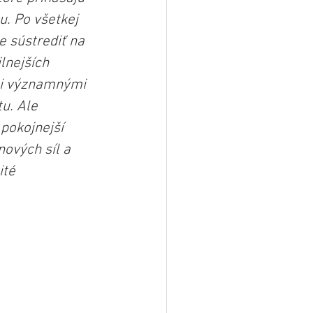
. Po všetkej 
 sústrediť na 
lnejších 
mi významnými 
u. Ale 
pokojnejší 
ových síl a 
ité 