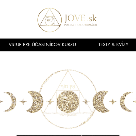
VSTUP PRE ÚČASTNÍKOV KURZU
TESTY & KVÍZY