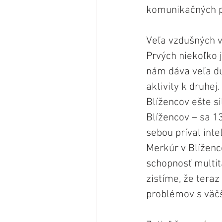
komunikačných pr
Veľa vzdušných vi
Prvých niekoľko 
nám dáva veľa du
aktivity k druhe
Blížencov ešte si
Blížencov – sa 1
sebou príval inte
Merkúr v Blíženc
schopnosť multit
zistíme, že tera
problémov s väčš