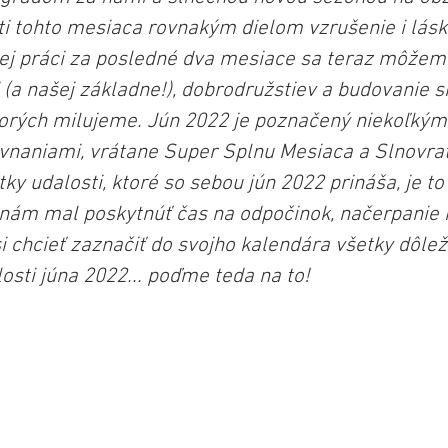
i tohto mesiaca rovnakým dielom vzrušenie i lásku
nej práci za posledné dva mesiace sa teraz môžeme
 (a našej základne!), dobrodružstiev a budovanie si
ktorých milujeme. Jún 2022 je poznačený niekoľký
naniami, vrátane Super Splnu Mesiaca a Slnovrat
y udalosti, ktoré so sebou jún 2022 prináša, je to 
 nám mal poskytnúť čas na odpočinok, načerpanie n
 chcieť zaznačiť do svojho kalendára všetky dôlež
osti júna 2022... poďme teda na to!