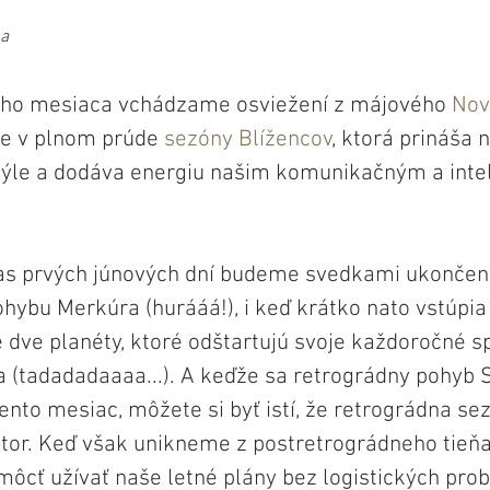
na
ého mesiaca vchádzame osviežení z májového 
Nov
le v plnom prúde 
sezóny Blížencov
, ktorá prináša 
ýle a dodáva energiu našim komunikačným a inte
as prvých júnových dní budeme svedkami ukončen
hybu Merkúra (hurááá!), i keď krátko nato vstúpia
e dve planéty, ktoré odštartujú svoje každoročné s
 (tadadadaaaa...). A keďže sa retrográdny pohyb 
nto mesiac, môžete si byť istí, že retrográdna sez
tor. Keď však unikneme z postretrográdneho tieňa
môcť užívať naše letné plány bez logistických pro