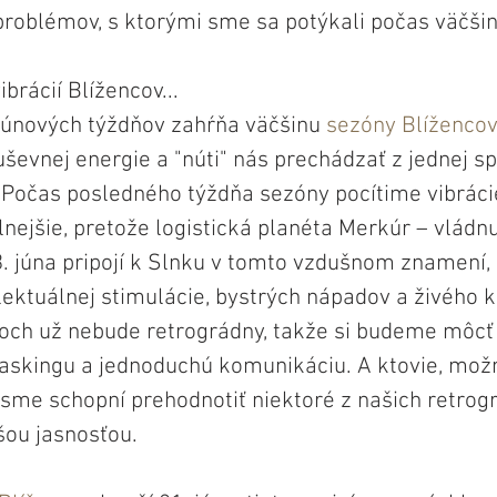
oblémov, s ktorými sme sa potýkali počas väčši
brácií Blížencov...
júnových týždňov zahŕňa väčšinu 
sezóny Blíženco
ševnej energie a "núti" nás prechádzať z jednej s
j. Počas posledného týždňa sezóny pocítime vibrác
lnejšie, pretože logistická planéta Merkúr – vládn
3. júna pripojí k Slnku v tomto vzdušnom znamení, 
lektuálnej stimulácie, bystrých nápadov a živého k
och už nebude retrográdny, takže si budeme môcť 
askingu a jednoduchú komunikáciu. A ktovie, mož
z sme schopní prehodnotiť niektoré z našich retrog
ou jasnosťou.