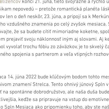
Blížencov
 končí 21. júna, tieto svojrázne a rýchlo 
nikam nepovedú – pretože romantická planéta lásk
ov len o deň neskôr, 23. júna, a pripojí sa k Merkú
ého vzdušného znamenia po celý zvyšok mesiaca. 
vajte, že sa budete cítiť mimoriadne koketne, spo
m prejaviť svoju náklonnosť iným aj slovami. Aj ke
ol vyvolať trochu fóbiu zo záväzkov, je to skvelý č
ného spojenia s partnerom a veľa vtipných rozhov
aca 14. júna 2022 bude kľúčovým bodom tohto mes
ivom znamení Strelca. Tento ohnivý júnový Spln v 
uť na spontánne dobrodružstvo, ale naša duša bude
tlivejšia, keďže sa pripravuje na vstup do emotívn
to Spln Mesiaca ako pripomienku toho, aby ste našl