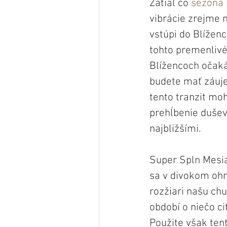
Zatiaľ čo 
sezóna 
vibrácie zrejme 
vstúpi do Blíženc
tohto premenliv
Blížencoch očaká
budete mať záuje
tento tranzit moh
prehĺbenie dušev
najbližšími.
Super Spln Mesi
sa v divokom ohn
rozžiari našu ch
období o niečo ci
Použite však ten