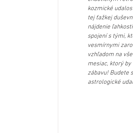
kozmické udalost
tej ťažkej dušev
nájdenie ľahkosti
spojení s tými, 
vesmírnymi zarov
vzhľadom na všetk
mesiac, ktorý by
zábavu! Budete si
astrologické udal