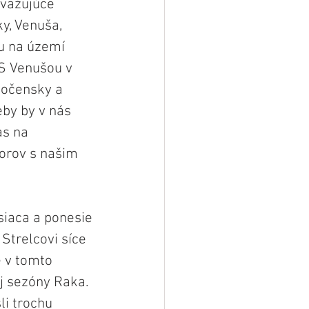
uvažujúce 
y, Venuša, 
ru na území 
S Venušou v 
ločensky a 
by by v nás 
as na 
orov s našim 
iaca a ponesie 
Strelcovi síce 
 v tomto 
ej sezóny Raka. 
i trochu 