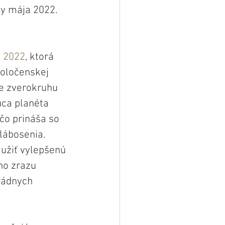
ny mája 2022.
v 2022
, ktorá 
poločenskej 
ie zverokruhu 
uca planéta 
čo prináša so 
lábosenia. 
užiť vylepšenú 
no zrazu 
rádnych 