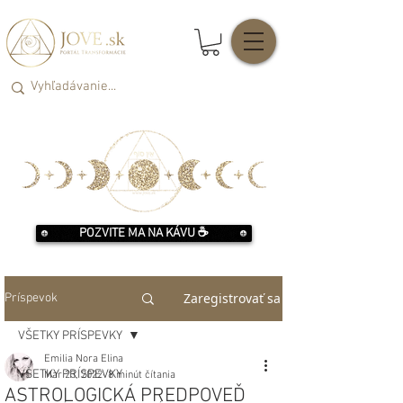
POZVITE MA NA KÁVU ☕️
Zaregistrovať sa
Príspevok
VŠETKY PRÍSPEVKY
Emilia Nora Elina
VŠETKY PRÍSPEVKY
Mar 23, 2022
8 minút čítania
ASTROLOGICKÁ PREDPOVEĎ