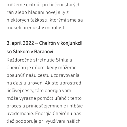
môžeme ocitnúť pri liečení starých 
rán alebo hľadaní novej sily z 
niektorých ťažkostí, ktorými sme sa 
museli preniesť v minulosti.
3. apríl 2022 ~ Cheirón v konjunkcii 
so Slnkom v Baranovi
Každoročné stretnutie Slnka a 
Cheirónu je dňom, kedy môžeme 
posunúť našu cestu uzdravovania 
na ďalšiu úroveň. Ak ste uprostred 
liečivej cesty, táto energia vám 
môže výrazne pomôcť uľahčiť tento 
proces a priniesť zjemnenie i hlbšie 
uvedomenie. Energia Cheirónu nás 
tiež podporuje pri využívaní našich 