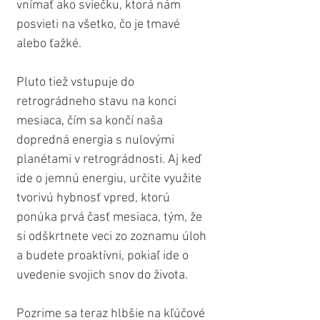
vnímať ako sviečku, ktorá nám 
posvieti na všetko, čo je tmavé 
alebo ťažké.
Pluto tiež vstupuje do 
retrográdneho stavu na konci 
mesiaca, čím sa končí naša 
dopredná energia s nulovými 
planétami v retrográdnosti. Aj keď 
ide o jemnú energiu, určite využite 
tvorivú hybnosť vpred, ktorú 
ponúka prvá časť mesiaca, tým, že 
si odškrtnete veci zo zoznamu úloh 
a budete proaktívni, pokiaľ ide o 
uvedenie svojich snov do života.
Pozrime sa teraz hlbšie na kľúčové 