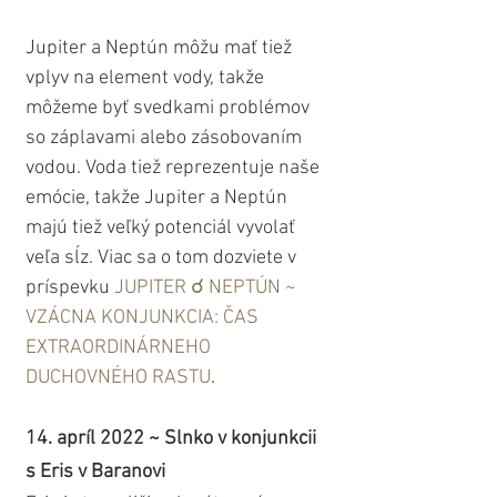
Jupiter a Neptún môžu mať tiež 
vplyv na element vody, takže 
môžeme byť svedkami problémov 
so záplavami alebo zásobovaním 
vodou. Voda tiež reprezentuje naše 
emócie, takže Jupiter a Neptún 
majú tiež veľký potenciál vyvolať 
veľa sĺz. Viac sa o tom dozviete v 
príspevku 
JUPITER ☌ NEPTÚN ~ 
VZÁCNA KONJUNKCIA: ČAS 
EXTRAORDINÁRNEHO 
DUCHOVNÉHO RASTU
.
14. apríl 2022 ~ Slnko v konjunkcii 
s Eris v Baranovi