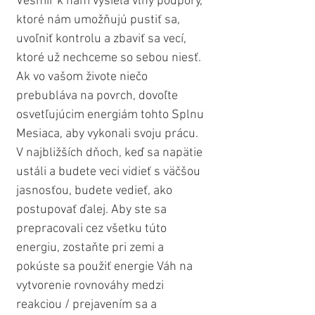
Vesmír k nám vysiela vlny podpory, 
ktoré nám umožňujú pustiť sa, 
uvoľniť kontrolu a zbaviť sa vecí, 
ktoré už nechceme so sebou niesť. 
Ak vo vašom živote niečo 
prebubláva na povrch, dovoľte 
osvetľujúcim energiám tohto Splnu 
Mesiaca, aby vykonali svoju prácu. 
V najbližších dňoch, keď sa napätie 
ustáli a budete veci vidieť s väčšou 
jasnosťou, budete vedieť, ako 
postupovať ďalej. Aby ste sa 
prepracovali cez všetku túto 
energiu, zostaňte pri zemi a 
pokúste sa použiť energie Váh na 
vytvorenie rovnováhy medzi 
reakciou / prejavením sa a 