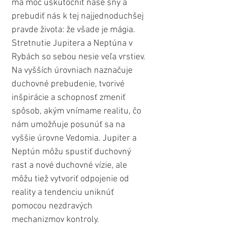
má moc uskutočniť naše sny a 
prebudiť nás k tej najjednoduchšej 
pravde života: že všade je mágia. 
Stretnutie Jupitera a Neptúna v 
Rybách so sebou nesie veľa vrstiev. 
Na vyšších úrovniach naznačuje 
duchovné prebudenie, tvorivé 
inšpirácie a schopnosť zmeniť 
spôsob, akým vnímame realitu, čo 
nám umožňuje posunúť sa na 
vyššie úrovne Vedomia. Jupiter a 
Neptún môžu spustiť duchovný 
rast a nové duchovné vízie, ale 
môžu tiež vytvoriť odpojenie od 
reality a tendenciu uniknúť 
pomocou nezdravých 
mechanizmov kontroly. 