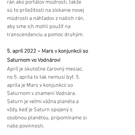
rán ako portálov múdrosti, takže 
sú to príležitosti na získanie novej 
múdrosti a náhľadov z našich rán, 
aby sme ich mohli použiť na 
transcendenciu a pomoc druhým. 
5. apríl 2022 ~ Mars v konjunkcii so 
Saturnom vo Vodnárovi
Apríl je skutočne čarovný mesiac, 
no 5. apríla to tak nemusí byť. 5. 
apríla je Mars v konjunkcii so 
Saturnom v znamení Vodnára. 
Saturn je veľmi vážna planéta a 
vždy, keď je Saturn spojený s 
osobnou planétou, pripomíname si 
naše povinnosti.