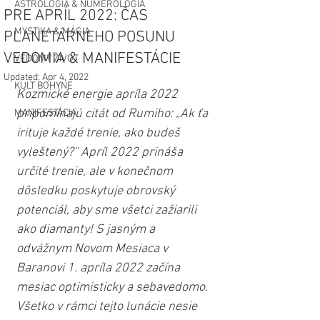
ASTROLÓGIA & NUMEROLÓGIA
PRE APRÍL 2022: ČAS
MYSTIKA & MÁGIA
PLANETÁRNEHO POSUNU
VEDOMIA & MANIFESTÁCIE
VEDOMÝ ŽIVOT
Updated:
Apr 4, 2022
KULT BOHYNE
Kozmické energie apríla 2022 
pripomínajú citát od Rumiho: „Ak ťa 
MANIFESTÁCIA
irituje každé trenie, ako budeš 
vyleštený?" Apríl 2022 prináša 
určité trenie, ale v konečnom 
dôsledku poskytuje obrovský 
potenciál, aby sme všetci zažiarili 
ako diamanty! S jasným a 
odvážnym Novom Mesiaca v 
Baranovi 1. apríla 2022 začína 
mesiac optimisticky a sebavedomo. 
Všetko v rámci tejto lunácie nesie 