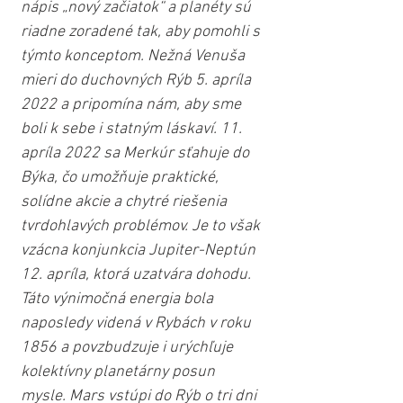
nápis „nový začiatok“ a planéty sú 
riadne zoradené tak, aby pomohli s 
týmto konceptom. Nežná Venuša 
mieri do duchovných Rýb 5. apríla 
2022 a pripomína nám, aby sme 
boli k sebe i statným láskaví. 11. 
apríla 2022 sa Merkúr sťahuje do 
Býka, čo umožňuje praktické, 
solídne akcie a chytré riešenia 
tvrdohlavých problémov. Je to však 
vzácna konjunkcia Jupiter-Neptún 
12. apríla, ktorá uzatvára dohodu. 
Táto výnimočná energia bola 
naposledy videná v Rybách v roku 
1856 a povzbudzuje i urýchľuje 
kolektívny planetárny posun 
mysle. Mars vstúpi do Rýb o tri dni 