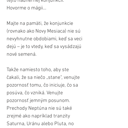
tejto nádhernej konjunkcii. 
Hovorme o mágii...
Majte na pamäti, že konjunkcie 
(rovnako ako Novy Mesiaca) nie sú 
nevyhnutne obdobiami, keď sa veci 
dejú – je to vtedy, keď sa vysádzajú 
nové semená.
Takže namiesto toho, aby ste 
čakali, že sa niečo „stane“, venujte 
pozornosť tomu, čo iniciuje, čo sa 
posúva, čo vzniká. Venujte 
pozornosť jemným posunom. 
Prechody Neptúna nie sú také 
zrejmé ako napríklad tranzity 
Saturna, Uránu alebo Pluta, no 