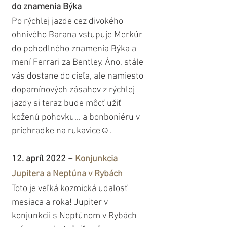
do znamenia Býka
Po rýchlej jazde cez divokého 
ohnivého Barana vstupuje Merkúr 
do pohodlného znamenia Býka a 
mení Ferrari za Bentley. Áno, stále 
vás dostane do cieľa, ale namiesto 
dopamínových zásahov z rýchlej 
jazdy si teraz bude môcť užiť 
koženú pohovku... a bonboniéru v 
priehradke na rukavice☺️.
12. apríl 2022 ~ 
Konjunkcia 
Jupitera a Neptúna v Rybách
Toto je veľká kozmická udalosť 
mesiaca a roka! Jupiter v 
konjunkcii s Neptúnom v Rybách 