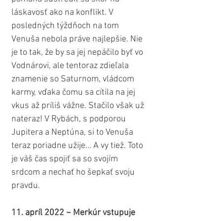
láskavosť ako na konflikt. V 
posledných týždňoch na tom 
Venuša nebola práve najlepšie. Nie 
je to tak, že by sa jej nepáčilo byť vo 
Vodnárovi, ale tentoraz zdieľala 
znamenie so Saturnom, vládcom 
karmy, vďaka čomu sa cítila na jej 
vkus až príliš vážne. Stačilo však už 
nateraz! V Rybách, s podporou 
Jupitera a Neptúna, si to Venuša 
teraz poriadne užije... A vy tiež. Toto 
je váš čas spojiť sa so svojím 
srdcom a nechať ho šepkať svoju 
pravdu.
11. apríl 2022 ~ Merkúr vstupuje 