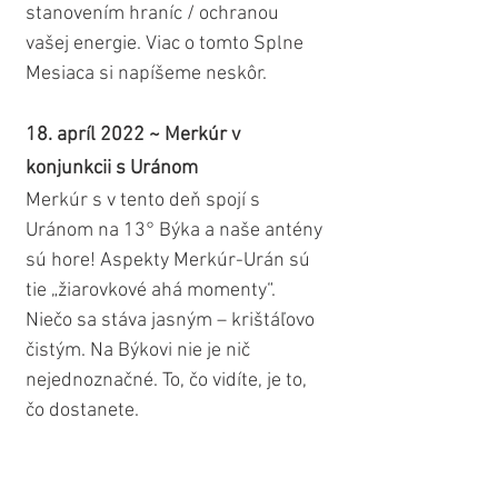
stanovením hraníc / ochranou 
vašej energie. Viac o tomto Splne 
Mesiaca si napíšeme neskôr.
18. apríl 2022 ~ Merkúr v 
konjunkcii s Uránom
Merkúr s v tento deň spojí s 
Uránom na 13° Býka a naše antény 
sú hore! Aspekty Merkúr-Urán sú 
tie „žiarovkové ahá momenty“. 
Niečo sa stáva jasným – krištáľovo 
čistým. Na Býkovi nie je nič 
nejednoznačné. To, čo vidíte, je to, 
čo dostanete.
20. apríl 2022 ~ Začiatok Sezóny 