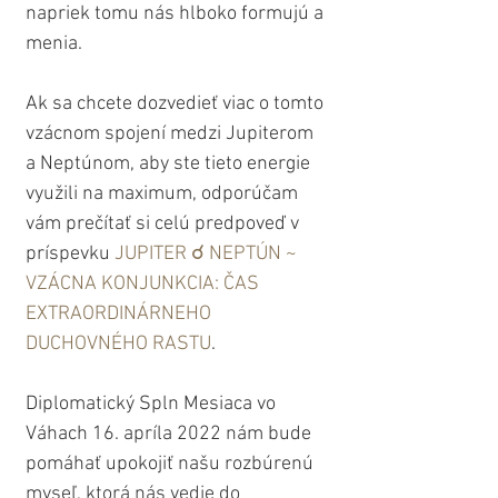
napriek tomu nás hlboko formujú a 
menia.
Ak sa chcete dozvedieť viac o tomto 
vzácnom spojení medzi Jupiterom 
a Neptúnom, aby ste tieto energie 
využili na maximum, odporúčam 
vám prečítať si celú predpoveď v 
príspevku 
JUPITER ☌ NEPTÚN ~ 
VZÁCNA KONJUNKCIA: ČAS 
EXTRAORDINÁRNEHO 
DUCHOVNÉHO RASTU
.
Diplomatický Spln Mesiaca vo 
Váhach 16. apríla 2022 nám bude 
pomáhať upokojiť našu rozbúrenú 
myseľ, ktorá nás vedie do 