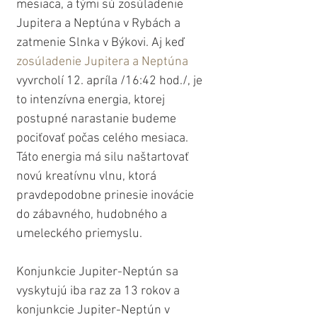
mesiaca, a tými sú zosúladenie 
Jupitera a Neptúna v Rybách a 
zatmenie Slnka v Býkovi. Aj keď 
zosúladenie Jupitera a Neptúna
vyvrcholí 12. apríla /16:42 hod./, je 
to intenzívna energia, ktorej 
postupné narastanie budeme 
pociťovať počas celého mesiaca. 
Táto energia má silu naštartovať 
novú kreatívnu vlnu, ktorá 
pravdepodobne prinesie inovácie 
do zábavného, hudobného a 
umeleckého priemyslu. 
Konjunkcie Jupiter-Neptún sa 
vyskytujú iba raz za 13 rokov a 
konjunkcie Jupiter-Neptún v 