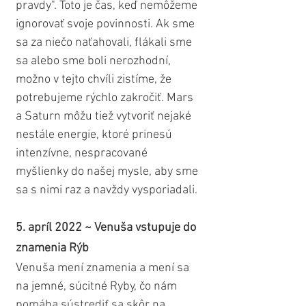
pravdy". Toto je čas, keď nemôžeme 
ignorovať svoje povinnosti. Ak sme 
sa za niečo naťahovali, flákali sme 
sa alebo sme boli nerozhodní, 
možno v tejto chvíli zistíme, že 
potrebujeme rýchlo zakročiť. Mars 
a Saturn môžu tiež vytvoriť nejaké 
nestále energie, ktoré prinesú 
intenzívne, nespracované 
myšlienky do našej mysle, aby sme 
sa s nimi raz a navždy vysporiadali.
5. apríl 2022 ~ Venuša vstupuje do 
znamenia Rýb
Venuša mení znamenia a mení sa 
na jemné, súcitné Ryby, čo nám 
pomáha sústrediť sa skôr na 