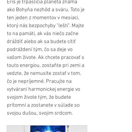
Eris je trpasličia planéta známa 
ako Bohyňa nezhôd a sváru. Toto je 
ten jeden z momentov v mesiaci, 
ktorý nás bezpochyby "leští". Majte 
to na pamäti, ak vás niečo začne 
dráždiť alebo ak sa budete cítiť 
podráždení tým, čo sa deje vo 
vašom živote. Ak chcete pracovať s 
touto energiou, zostaňte pri zemi a 
vedzte, že nemusíte zostať v tom, 
čo je nepríjemné. Pracujte na 
vytváraní harmonickej energie vo 
svojom živote tým, že budete 
prítomní a zostanete v súlade so 
svojou dušou, svojim srdcom. 