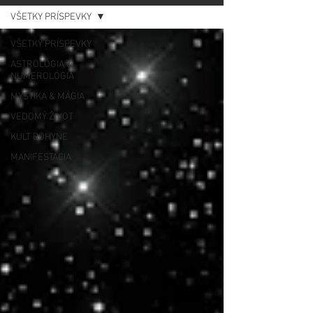
VŠETKY PRÍSPEVKY
VŠETKY PRÍSPEVKY
ASTROLÓGIA &
NUMEROLÓGIA
MYSTIKA & MÁGIA
VEDOMÝ ŽIVOT
KULT BOHYNE
MANIFESTÁCIA