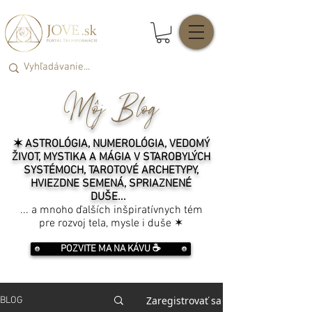
Môj Blog
✶ ASTROLÓGIA, NUMEROLÓGIA, VEDOMÝ
ŽIVOT, MYSTIKA A MÁGIA V STAROBYLÝCH
SYSTÉMOCH, TAROTOVÉ ARCHETYPY,
HVIEZDNE SEMENÁ, SPRIAZNENÉ
DUŠE...
... a mnoho ďalších inšpiratívnych tém
pre rozvoj tela, mysle i duše ✶
POZVITE MA NA KÁVU ☕️
Zaregistrovať sa
BLOG