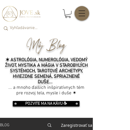
Môj Blog
✶ ASTROLÓGIA, NUMEROLÓGIA, VEDOMÝ
ŽIVOT, MYSTIKA A MÁGIA V STAROBYLÝCH
SYSTÉMOCH, TAROTOVÉ ARCHETYPY,
HVIEZDNE SEMENÁ, SPRIAZNENÉ
DUŠE...
... a mnoho ďalších inšpiratívnych tém
pre rozvoj tela, mysle i duše ✶
POZVITE MA NA KÁVU ☕️
Zaregistrovať sa
BLOG