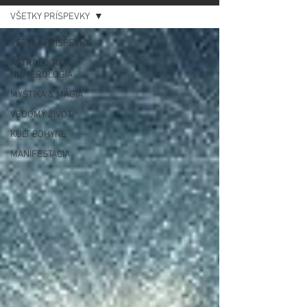
VŠETKY PRÍSPEVKY
VŠETKY PRÍSPEVKY
ASTROLÓGIA &
NUMEROLÓGIA
MYSTIKA & MÁGIA
VEDOMÝ ŽIVOT
KULT BOHYNE
MANIFESTÁCIA