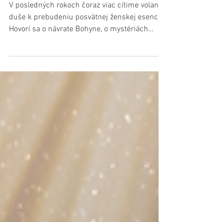
DOTERAZ IGNOROVANÉ + 9 SPÔSOBOV
AKO HO ZNOVA PREBUDIŤ (AJ PRE ŽENY)
V posledných rokoch čoraz viac cítime volanie
duše k prebudeniu posvätnej ženskej esencie.
Hovorí sa o návrate Bohyne, o mystériách
ženskosti, o sile sesterských kruhov a o
hlbokom liečení našich lôn, kde sídli pradávna
múdrosť stvorenia. Na sociálnych sieťach
rezonujú slová o posvätnej mágii maternice, o
znovuobjavení vnútorného chrámu a o spojení
s božskou ženou v nás. No v tomto silnom
prúde nesmieme zabudnúť, že posvätná
ženskosť nemôže existovať bez svojho zrkadla
– bez