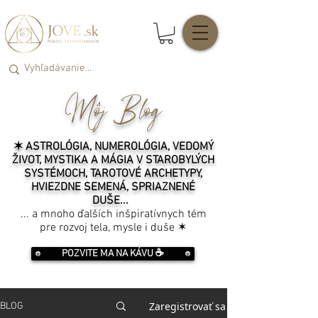
Môj Blog
✶ ASTROLÓGIA, NUMEROLÓGIA, VEDOMÝ
ŽIVOT, MYSTIKA A MÁGIA V STAROBYLÝCH
SYSTÉMOCH, TAROTOVÉ ARCHETYPY,
HVIEZDNE SEMENÁ, SPRIAZNENÉ
DUŠE...
... a mnoho ďalších inšpiratívnych tém
pre rozvoj tela, mysle i duše ✶
POZVITE MA NA KÁVU ☕️
Zaregistrovať sa
BLOG