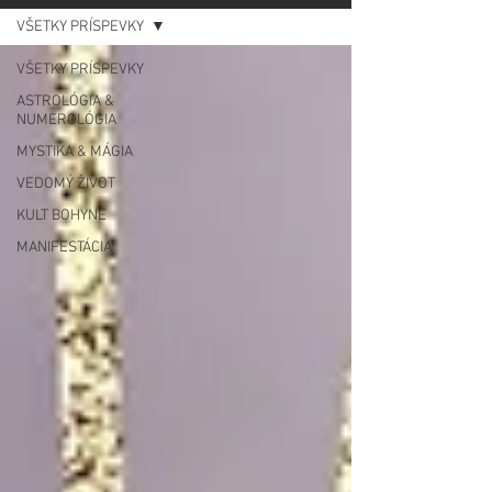
VŠETKY PRÍSPEVKY
VŠETKY PRÍSPEVKY
ASTROLÓGIA &
NUMEROLÓGIA
MYSTIKA & MÁGIA
VEDOMÝ ŽIVOT
KULT BOHYNE
MANIFESTÁCIA