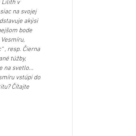
ilith v 
iac na svojej 
stavuje akýsi 
enejšom bode 
 Vesmíru, 
 , resp. Čierna 
né túžby, 
na svetlo... 
smíru vstúpi do 
u? Čítajte 