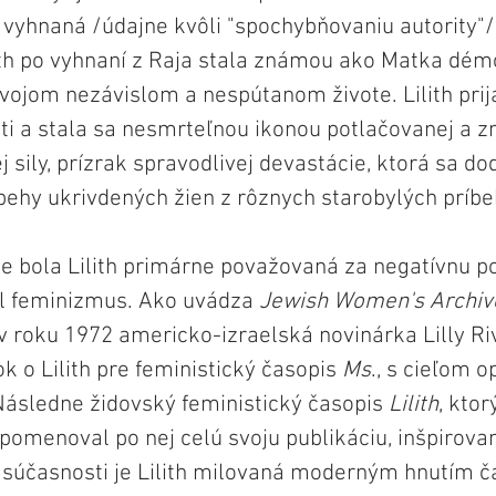
a vyhnaná /údajne kvôli "spochybňovaniu autority"/
ith po vyhnaní z Raja stala známou ako Matka dém
vojom nezávislom a nespútanom živote. Lilith prija
ti a stala sa nesmrteľnou ikonou potlačovanej a z
 sily, prízrak spravodlivej devastácie, ktorá sa d
behy ukrivdených žien z rôznych starobylých príbe
ie bola Lilith primárne považovaná za negatívnu po
el feminizmus. Ako uvádza 
Jewish Women's Archiv
v roku 1972 americko-izraelská novinárka Lilly Riv
k o Lilith pre feministický časopis 
Ms
., s cieľom o
ásledne židovský feministický časopis 
Lilith
, ktor
pomenoval po nej celú svoju publikáciu, inšpirovan
 súčasnosti je Lilith milovaná moderným hnutím ča