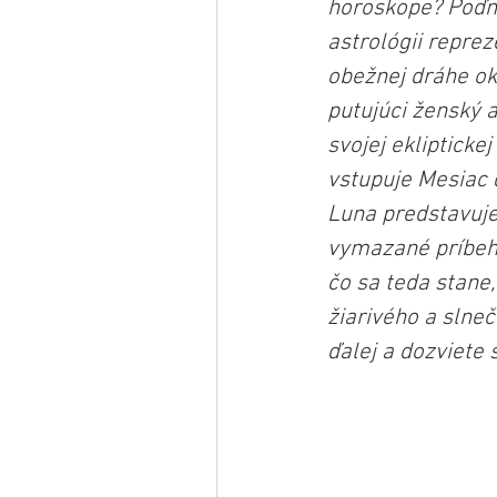
horoskope? Poďme 
astrológii reprez
obežnej dráhe ok
putujúci ženský 
svojej eklipticke
vstupuje Mesiac d
Luna predstavuje
vymazané príbehy
čo sa teda stane
žiarivého a slne
ďalej a dozviete 