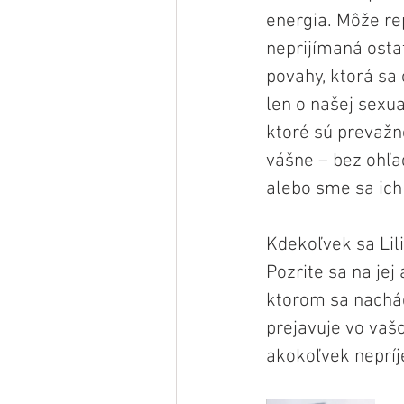
energia. Môže re
neprijímaná osta
povahy, ktorá sa 
len o našej sexua
ktoré sú prevažne
vášne – bez ohľa
alebo sme sa ich
Kdekoľvek sa Lil
Pozrite sa na je
ktorom sa nachád
prejavuje vo vaš
akokoľvek neprí