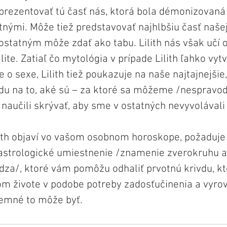
prezentovať tú časť nás, ktorá bola démonizovaná
tnými. Môže tiež predstavovať najhlbšiu časť našej
ostatným môže zdať ako tabu. Lilith nás však učí o
lite. Zatiaľ čo mytológia v prípade Lilith ľahko vytv
 o sexe, Lilith tiež poukazuje na naše najtajnejšie,
du na to, aké sú – za ktoré sa môžeme /nespravodl
 naučili skrývať, aby sme v ostatných nevyvolávali
ith objaví vo vašom osobnom horoskope, požaduje 
j astrologické umiestnenie /znamenie zverokruhu a
za/, ktoré vám pomôžu odhaliť prvotnú krivdu, kt
om živote v podobe potreby zadosťučinenia a vyrov
jemné to môže byť.