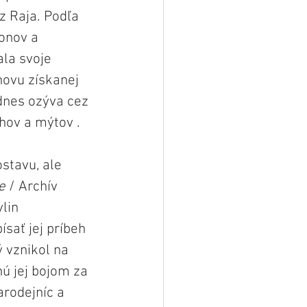
z Raja. Podľa 
onov a 
la svoje 
novu získanej 
odnes ozýva cez 
hov a mýtov .
stavu, ale 
e
 / Archív 
lin 
písať jej príbeh 
ý vznikol na 
ú jej bojom za 
rodejníc a 