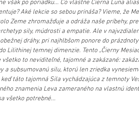
však po poriadku... Čo vlastne Čierna Luna alias L
entuje? Aké lekcie so sebou prináša? Vieme, že Mes
olo Zeme zhromažďuje a odráža naše príbehy, pred
archetyp sily, múdrosti a empatie. Ale v najvzdial
j obežnej dráhy, pri najhlbšom ponore do prázdnoty
o Lilithinej temnej dimenzie. Tento „Čierny Mesiac“
 všetko to neviditeľné, tajomné a zakázané: zakáza
 a subsumovanú silu, ktorú len zriedka vynesieme 
, keď táto tajomná Sila vychádzajúca z temnoty Ve
čného znamenia Leva zameraného na vlastnú identit
sa všetko potrebné...