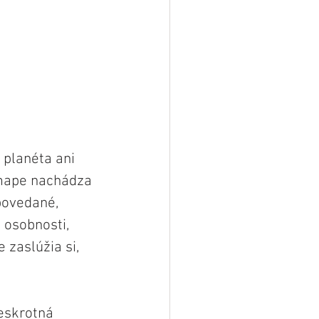
 planéta ani 
 mape nachádza 
povedané, 
 osobnosti, 
zaslúžia si, 
neskrotná 