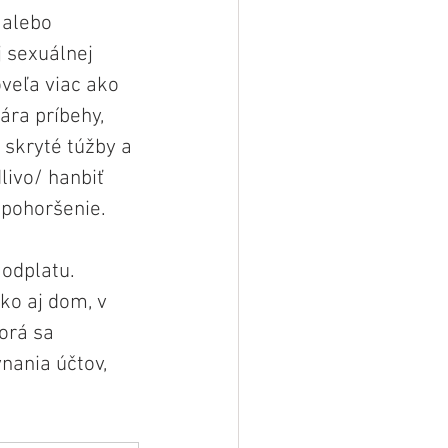
 alebo 
 sexuálnej 
veľa viac ako 
ára príbehy, 
 skryté túžby a 
ivo/ hanbiť 
 pohoršenie.
odplatu. 
ko aj dom, v 
orá sa 
nania účtov, 