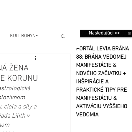
Nasledujúci >>
KULT BOHYNE
PORTÁL LEVIA BRÁNA
88: BRÁNA VEDOMEJ
MANIFESTÁCIE &
ANÁ ŽENA
NOVÉHO ZAČIATKU +
JE KORUNU
INŠPIRÁCIE A
astrologická 
PRAKTICKÉ TIPY PRE
plozívnom 
MANIFESTÁCIU &
cieľa a sily a 
AKTIVÁCIU VYŠŠIEHO
VEDOMIA
ada Lilith v 
bnom 