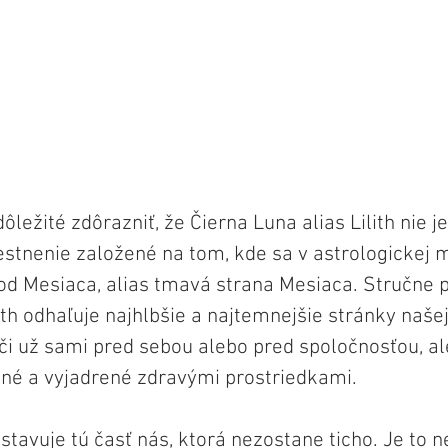
ôležité zdôrazniť, že Čierna Luna alias Lilith nie je
estnenie založené na tom, kde sa v astrologickej
bod Mesiaca, alias tmavá strana Mesiaca. Stručne 
ith odhaľuje najhlbšie a najtemnejšie stránky našej
i už sami pred sebou alebo pred spoločnosťou, ale 
né a vyjadrené zdravými prostriedkami.
dstavuje tú časť nás, ktorá nezostane ticho. Je to 