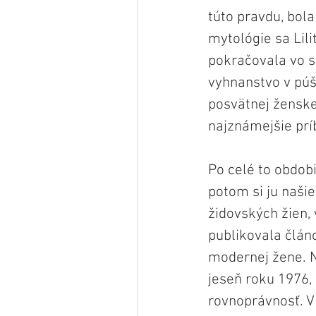
túto pravdu, bol
mytológie sa Lil
pokračovala vo s
vyhnanstvo v púš
posvätnej ženskej
najznámejšie prí
Po celé to obdob
potom si ju naši
židovských žien, 
publikovala článo
modernej žene. N
jeseň roku 1976, 
rovnoprávnosť. V