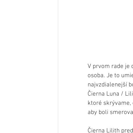
V prvom rade je d
osoba. Je to umi
najvzdialenejší 
Čierna Luna / Lil
ktoré skrývame, č
aby boli smerova
Čierna Lilith pre