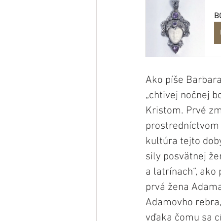
B
Ako píše Barbara
„chtivej nočnej b
Kristom. Prvé zm
prostredníctvom 
kultúra tejto dob
sily posvätnej že
a latrínach“, ako
prvá žena Adama v
Adamovho rebra, L
vďaka čomu sa cí