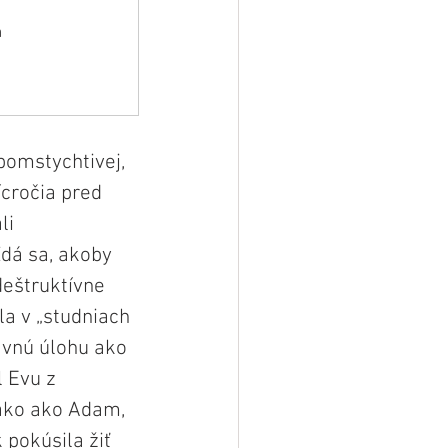
m
pomstychtivej, 
ícročia pred 
li 
dá sa, akoby 
deštruktívne 
la v „studniach 
lavnú úlohu ako 
 Evu z 
nako ako Adam, 
pokúsila žiť 