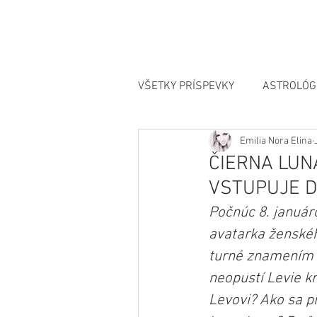
VŠETKY PRÍSPEVKY
ASTROLÓG
Emilia Nora Elina
MANIFESTÁCIA
ČIERNA LUNA
VSTUPUJE D
Počnúc 8. januáro
avatarka ženské
turné znamením Ra
neopustí Levie kr
Levovi? Ako sa pr