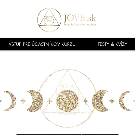
VSTUP PRE ÚČASTNÍKOV KURZU
TESTY & KVÍZY