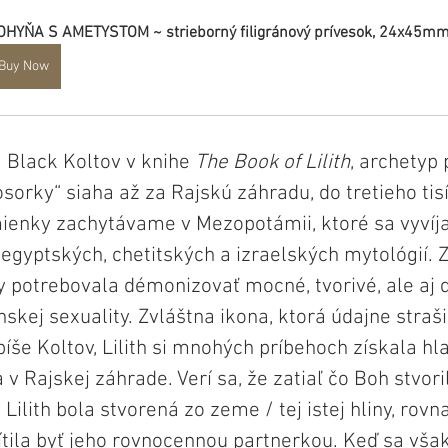
OHYŇA S AMETYSTOM ~ strieborný filigránový prívesok, 24x45m
Buy Now
 Black Koltov v knihe 
The Book of Lilith
, archetyp 
osorky“ siaha až za Rajskú záhradu, do tretieho tis
ienky zachytávame v Mezopotámii, ktoré sa vyvíja
egyptských, chetitských a izraelských mytológií. Z
y potrebovala démonizovať mocné, tvorivé, ale aj 
nskej sexuality. Zvláštna ikona, ktorá údajne straši
 píše Koltov, Lilith si mnohých príbehoch získala h
 Rajskej záhrade. Verí sa, že zatiaľ čo Boh stvoril
ilith bola stvorená zo zeme / tej istej hliny, rov
tila byť jeho rovnocennou partnerkou. Keď sa však 