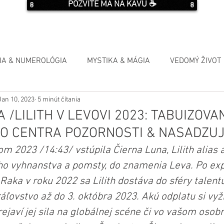
POZVITE MA NA KÁVU ☕️
IA & NUMEROLÓGIA
MYSTIKA & MÁGIA
VEDOMÝ ŽIVOT
Jan 10, 2023
5 minút čítania
 /LILITH V LEVOVI 2023: TABUIZOV
O CENTRA POZORNOSTI & NASADZU
m 2023 /14:43/ vstúpila Čierna Luna, Lilith alias 
ho vyhnanstva a pomsty, do znamenia Leva. Po ex
ka v roku 2022 sa Lilith dostáva do sféry talentu, 
áľovstvo až do 3. októbra 2023. Akú odplatu si vyži
ejaví jej sila na globálnej scéne či vo vašom oso